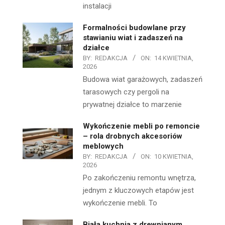
instalacji
Formalności budowlane przy
stawianiu wiat i zadaszeń na
działce
BY:
REDAKCJA
ON:
14 KWIETNIA,
2026
Budowa wiat garażowych, zadaszeń
tarasowych czy pergoli na
prywatnej działce to marzenie
Wykończenie mebli po remoncie
– rola drobnych akcesoriów
meblowych
BY:
REDAKCJA
ON:
10 KWIETNIA,
2026
Po zakończeniu remontu wnętrza,
jednym z kluczowych etapów jest
wykończenie mebli. To
Biała kuchnia z drewnianym