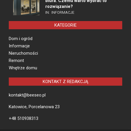
biura. Czemu warto wybrać to
rozwiązanie?
IN:
INFORMACJE
KATEGORIE
Dom i ogród
Informacje
Nieruchomości
Remont
Wnętrze domu
KONTAKT Z REDAKCJĄ
kontakt@beeseo.pl
Katowice, Porcelanowa 23
+48 510938313