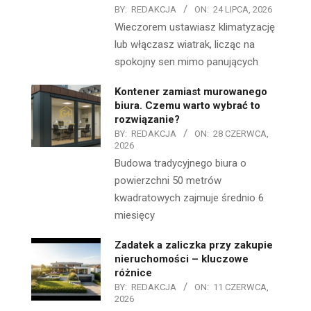
BY:
REDAKCJA
ON:
24 LIPCA, 2026
Wieczorem ustawiasz klimatyzację
lub włączasz wiatrak, licząc na
spokojny sen mimo panujących
Kontener zamiast murowanego
biura. Czemu warto wybrać to
rozwiązanie?
BY:
REDAKCJA
ON:
28 CZERWCA,
2026
Budowa tradycyjnego biura o
powierzchni 50 metrów
kwadratowych zajmuje średnio 6
miesięcy
Zadatek a zaliczka przy zakupie
nieruchomości – kluczowe
różnice
BY:
REDAKCJA
ON:
11 CZERWCA,
2026