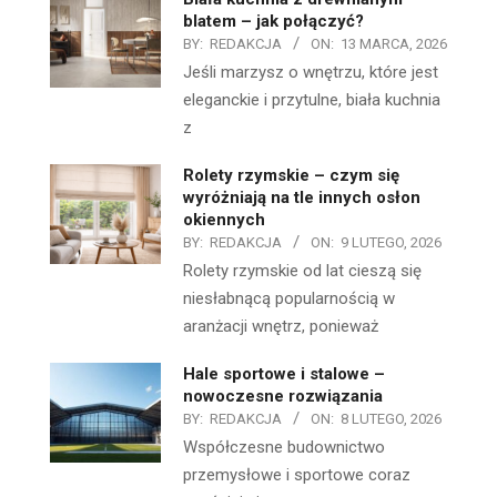
blatem – jak połączyć?
BY:
REDAKCJA
ON:
13 MARCA, 2026
Jeśli marzysz o wnętrzu, które jest
eleganckie i przytulne, biała kuchnia
z
Rolety rzymskie – czym się
wyróżniają na tle innych osłon
okiennych
BY:
REDAKCJA
ON:
9 LUTEGO, 2026
Rolety rzymskie od lat cieszą się
niesłabnącą popularnością w
aranżacji wnętrz, ponieważ
Hale sportowe i stalowe –
nowoczesne rozwiązania
BY:
REDAKCJA
ON:
8 LUTEGO, 2026
Współczesne budownictwo
przemysłowe i sportowe coraz