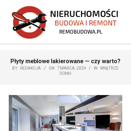
Skip
to
content
REMOBUDOWA.PL
Primary
Płyty meblowe lakierowane — czy warto?
Navigation
Menu
BY:
REDAKCJA
ON:
7 MARCA, 2024
IN:
WNĘTRZE
DOMU