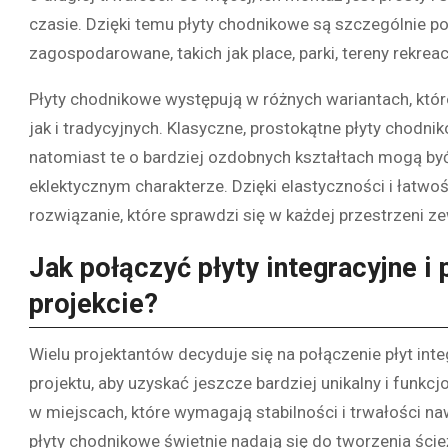
czasie. Dzięki temu płyty chodnikowe są szczególnie p
zagospodarowane, takich jak place, parki, tereny rekre
Płyty chodnikowe występują w różnych wariantach, kt
jak i tradycyjnych. Klasyczne, prostokątne płyty chodn
natomiast te o bardziej ozdobnych kształtach mogą by
eklektycznym charakterze. Dzięki elastyczności i łatw
rozwiązanie, które sprawdzi się w każdej przestrzeni z
Jak połączyć płyty integracyjne 
projekcie?
Wielu projektantów decyduje się na połączenie płyt in
projektu, aby uzyskać jeszcze bardziej unikalny i funkcj
w miejscach, które wymagają stabilności i trwałości naw
płyty chodnikowe świetnie nadają się do tworzenia ścież