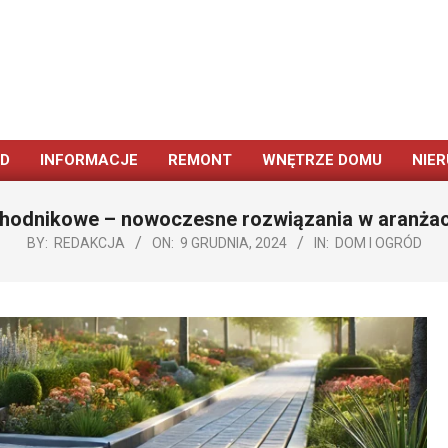
ÓD
INFORMACJE
REMONT
WNĘTRZE DOMU
NIE
Primary
Navigation
y chodnikowe – nowoczesne rozwiązania w aranżac
Menu
BY:
REDAKCJA
ON:
9 GRUDNIA, 2024
IN:
DOM I OGRÓD