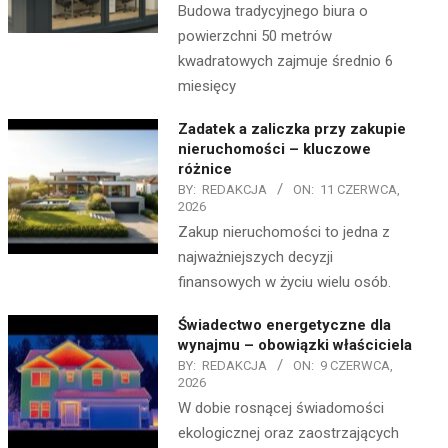
Budowa tradycyjnego biura o
powierzchni 50 metrów
kwadratowych zajmuje średnio 6
miesięcy
Zadatek a zaliczka przy zakupie
nieruchomości – kluczowe
różnice
BY:
REDAKCJA
ON:
11 CZERWCA,
2026
Zakup nieruchomości to jedna z
najważniejszych decyzji
finansowych w życiu wielu osób.
Świadectwo energetyczne dla
wynajmu – obowiązki właściciela
BY:
REDAKCJA
ON:
9 CZERWCA,
2026
W dobie rosnącej świadomości
ekologicznej oraz zaostrzających