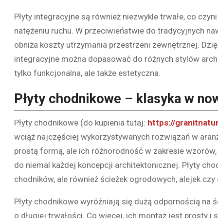
Płyty integracyjne są również niezwykle trwałe, co cz
natężeniu ruchu. W przeciwieństwie do tradycyjnych naw
obniża koszty utrzymania przestrzeni zewnętrznej. Dzi
integracyjne można dopasować do różnych stylów archit
tylko funkcjonalna, ale także estetyczna.
Płyty chodnikowe – klasyka w n
Płyty chodnikowe (do kupienia tutaj:
https://granitnatu
wciąż najczęściej wykorzystywanych rozwiązań w aranża
prostą formą, ale ich różnorodność w zakresie wzorów
do niemal każdej koncepcji architektonicznej. Płyty 
chodników, ale również ścieżek ogrodowych, alejek czy
Płyty chodnikowe wyróżniają się dużą odpornością na śc
o długiej trwałości. Co więcej, ich montaż jest prosty i