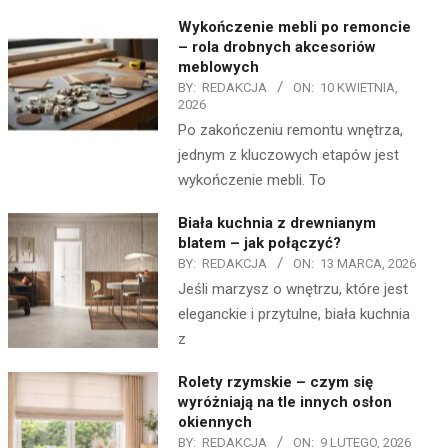
Wykończenie mebli po remoncie
– rola drobnych akcesoriów
meblowych
BY:
REDAKCJA
ON:
10 KWIETNIA,
2026
Po zakończeniu remontu wnętrza,
jednym z kluczowych etapów jest
wykończenie mebli. To
Biała kuchnia z drewnianym
blatem – jak połączyć?
BY:
REDAKCJA
ON:
13 MARCA, 2026
Jeśli marzysz o wnętrzu, które jest
eleganckie i przytulne, biała kuchnia
z
Rolety rzymskie – czym się
wyróżniają na tle innych osłon
okiennych
BY:
REDAKCJA
ON:
9 LUTEGO, 2026