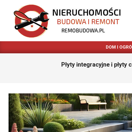
Skip
to
content
REMOBUDOWA.PL
DOM I OGR
Płyty integracyjne i płyt