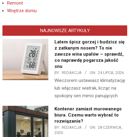
Remont
Wnętrze domu
NAJNOWSZE ARTYKUŁY
Latem śpisz gorzej i budzisz się
z zatkanym nosem? To nie
zawsze wina upałów – sprawdź,
co naprawdę pogarsza jakość
snu
BY:
REDAKCJA
ON:
24 LIPCA, 2026
Wieczorem ustawiasz klimatyzację
lub włączasz wiatrak, licząc na
spokojny sen mimo panujących
Kontener zamiast murowanego
biura. Czemu warto wybrać to
rozwiązanie?
BY:
REDAKCJA
ON:
28 CZERWCA,
2026