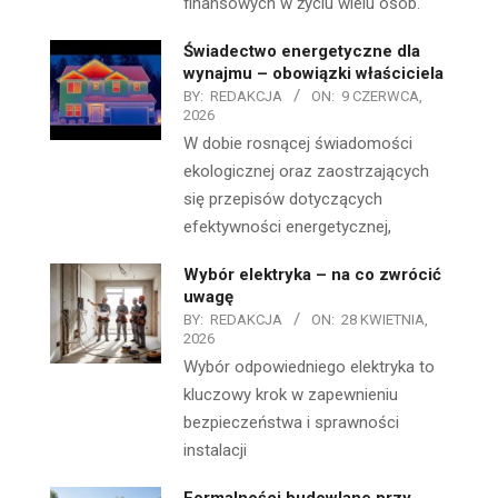
finansowych w życiu wielu osób.
Świadectwo energetyczne dla
wynajmu – obowiązki właściciela
BY:
REDAKCJA
ON:
9 CZERWCA,
2026
W dobie rosnącej świadomości
ekologicznej oraz zaostrzających
się przepisów dotyczących
efektywności energetycznej,
Wybór elektryka – na co zwrócić
uwagę
BY:
REDAKCJA
ON:
28 KWIETNIA,
2026
Wybór odpowiedniego elektryka to
kluczowy krok w zapewnieniu
bezpieczeństwa i sprawności
instalacji
Formalności budowlane przy