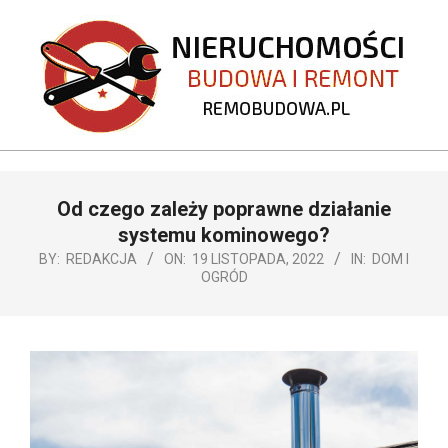
Skip
to
content
REMOBUDOWA.PL
Primary
Od czego zależy poprawne działanie
Navigation
Menu
systemu kominowego?
BY:
REDAKCJA
ON:
19 LISTOPADA, 2022
IN:
DOM I
OGRÓD