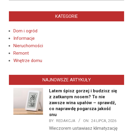
KATEGORIE
Dom i ogród
Informacje
Nieruchomości
Remont
Wnętrze domu
NAJNOWSZE ARTYKUŁY
Latem śpisz gorzej i budzisz się
z zatkanym nosem? To nie
zawsze wina upałów – sprawdź,
co naprawdę pogarsza jakość
snu
BY:
REDAKCJA
ON:
24 LIPCA, 2026
Wieczorem ustawiasz klimatyzację