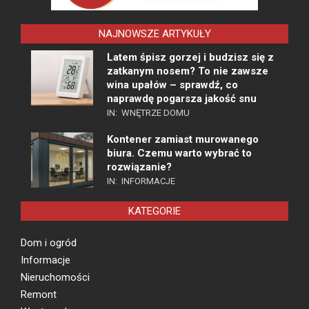
NAJNOWSZE ARTYKUŁY
Latem śpisz gorzej i budzisz się z
zatkanym nosem? To nie zawsze
wina upałów – sprawdź, co
naprawdę pogarsza jakość snu
IN:
WNĘTRZE DOMU
Kontener zamiast murowanego
biura. Czemu warto wybrać to
rozwiązanie?
IN:
INFORMACJE
KATEGORIE
Dom i ogród
Informacje
Nieruchomości
Remont