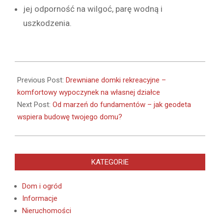
jej odporność na wilgoć, parę wodną i
uszkodzenia.
2025-
03-
Previous Post:
Drewniane domki rekreacyjne –
25
komfortowy wypoczynek na własnej działce
Next Post:
Od marzeń do fundamentów – jak geodeta
wspiera budowę twojego domu?
KATEGORIE
Dom i ogród
Informacje
Nieruchomości