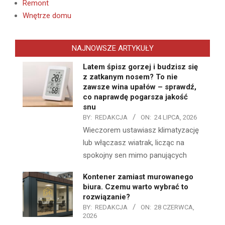
Remont
Wnętrze domu
NAJNOWSZE ARTYKUŁY
Latem śpisz gorzej i budzisz się
z zatkanym nosem? To nie
zawsze wina upałów – sprawdź,
co naprawdę pogarsza jakość
snu
BY:
REDAKCJA
ON:
24 LIPCA, 2026
Wieczorem ustawiasz klimatyzację
lub włączasz wiatrak, licząc na
spokojny sen mimo panujących
Kontener zamiast murowanego
biura. Czemu warto wybrać to
rozwiązanie?
BY:
REDAKCJA
ON:
28 CZERWCA,
2026