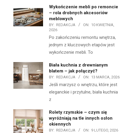
Wykończenie mebli po remoncie
– rola drobnych akcesoriów
meblowych
BY:
REDAKCJA
ON:
10 KWIETNIA,
2026
Po zakończeniu remontu wnętrza,
jednym z kluczowych etapów jest
wykończenie mebli. To
Biała kuchnia z drewnianym
blatem – jak połączyć?
BY:
REDAKCJA
ON:
13 MARCA, 2026
Jeśli marzysz o wnętrzu, które jest
eleganckie i przytulne, biała kuchnia
z
Rolety rzymskie – czym się
wyróżniają na tle innych osłon
okiennych
BY:
REDAKCJA
ON:
9 LUTEGO, 2026