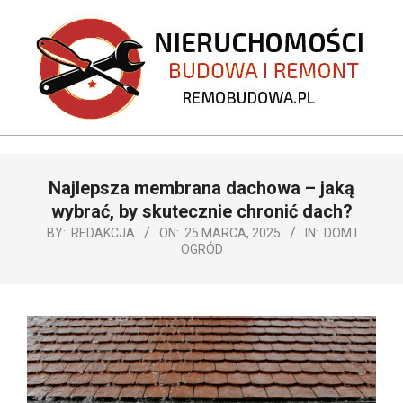
Skip
to
content
REMOBUDOWA.PL
Primary
Najlepsza membrana dachowa – jaką
Navigation
Menu
wybrać, by skutecznie chronić dach?
BY:
REDAKCJA
ON:
25 MARCA, 2025
IN:
DOM I
OGRÓD