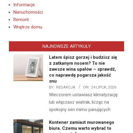
Informacje
Nieruchomości
Remont
Wnętrze domu
NAJNOWSZE ARTYKUŁY
Latem śpisz gorzej i budzisz się
z zatkanym nosem? To nie
zawsze wina upałów – sprawdź,
co naprawdę pogarsza jakość
snu
BY:
REDAKCJA
ON:
24 LIPCA, 2026
Wieczorem ustawiasz klimatyzację
lub włączasz wiatrak, licząc na
spokojny sen mimo panujących
Kontener zamiast murowanego
biura. Czemu warto wybrać to