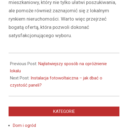
mieszkaniowy, który nie tylko ułatwi poszukiwania,
ale pomoże również zaznajomić się z lokalnym
rynkiem nieruchomości. Warto więc przejrzeć
bogatą ofertą, która pozwoli dokonać
satysfakcjonującego wyboru.
2021-
11-
Previous Post:
Najłatwiejszy sposób na opróżnienie
14
lokalu
Next Post:
Instalacja fotowoltaiczna – jak dbać o
czystość paneli?
KATEGORIE
Dom i ogród