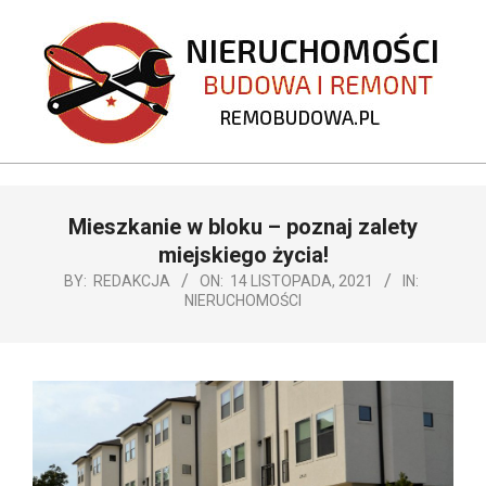
Skip
to
content
REMOBUDOWA.PL
Primary
Mieszkanie w bloku – poznaj zalety
Navigation
Menu
miejskiego życia!
BY:
REDAKCJA
ON:
14 LISTOPADA, 2021
IN:
NIERUCHOMOŚCI