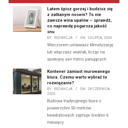
Latem śpisz gorzej i budzisz się
z zatkanym nosem? To nie
zawsze wina upałów – sprawdź,
co naprawdę pogarsza jakość
snu
BY:
REDAKCJA
ON:
24 LIPCA, 2026
Wieczorem ustawiasz klimatyzację
lub włączasz wiatrak, licząc na
spokojny sen mimo panujących
Kontener zamiast murowanego
biura. Czemu warto wybrać to
rozwiązanie?
BY:
REDAKCJA
ON:
28 CZERWCA,
2026
Budowa tradycyjnego biura o
powierzchni 50 metrów
kwadratowych zajmuje średnio 6
miesięcy