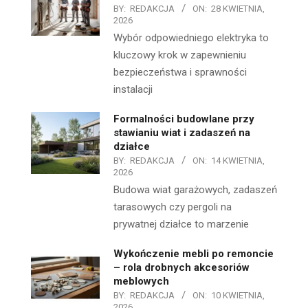
BY:
REDAKCJA
ON:
28 KWIETNIA,
2026
Wybór odpowiedniego elektryka to
kluczowy krok w zapewnieniu
bezpieczeństwa i sprawności
instalacji
Formalności budowlane przy
stawianiu wiat i zadaszeń na
działce
BY:
REDAKCJA
ON:
14 KWIETNIA,
2026
Budowa wiat garażowych, zadaszeń
tarasowych czy pergoli na
prywatnej działce to marzenie
Wykończenie mebli po remoncie
– rola drobnych akcesoriów
meblowych
BY:
REDAKCJA
ON:
10 KWIETNIA,
2026