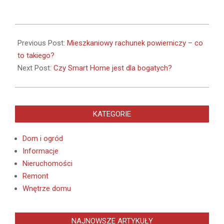
2020-
07-
Previous Post:
Mieszkaniowy rachunek powierniczy – co
21
to takiego?
Next Post:
Czy Smart Home jest dla bogatych?
KATEGORIE
Dom i ogród
Informacje
Nieruchomości
Remont
Wnętrze domu
NAJNOWSZE ARTYKUŁY