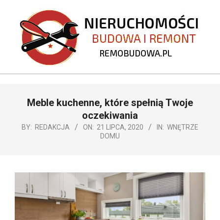
Skip
to
content
REMOBUDOWA.PL
Primary
Meble kuchenne, które spełnią Twoje
Navigation
Menu
oczekiwania
BY:
REDAKCJA
ON:
21 LIPCA, 2020
IN:
WNĘTRZE
DOMU