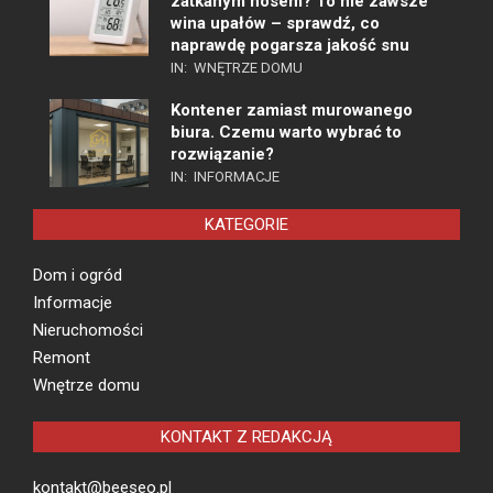
zatkanym nosem? To nie zawsze
wina upałów – sprawdź, co
naprawdę pogarsza jakość snu
IN:
WNĘTRZE DOMU
Kontener zamiast murowanego
biura. Czemu warto wybrać to
rozwiązanie?
IN:
INFORMACJE
KATEGORIE
Dom i ogród
Informacje
Nieruchomości
Remont
Wnętrze domu
KONTAKT Z REDAKCJĄ
kontakt@beeseo.pl