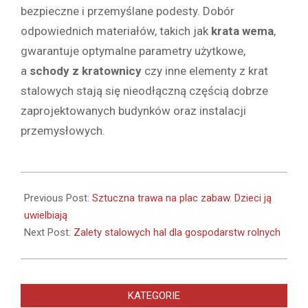
bezpieczne i przemyślane podesty. Dobór
odpowiednich materiałów, takich jak
krata wema
,
gwarantuje optymalne parametry użytkowe,
a
schody z kratownicy
czy inne elementy z krat
stalowych stają się nieodłączną częścią dobrze
zaprojektowanych budynków oraz instalacji
przemysłowych.
2024-
12-
Previous Post:
Sztuczna trawa na plac zabaw. Dzieci ją
19
uwielbiają
Next Post:
Zalety stalowych hal dla gospodarstw rolnych
KATEGORIE