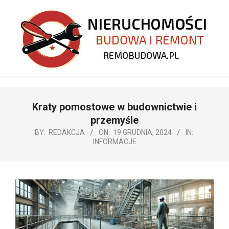
Skip
to
content
REMOBUDOWA.PL
Primary
Kraty pomostowe w budownictwie i
Navigation
Menu
przemyśle
BY:
REDAKCJA
ON:
19 GRUDNIA, 2024
IN:
INFORMACJE