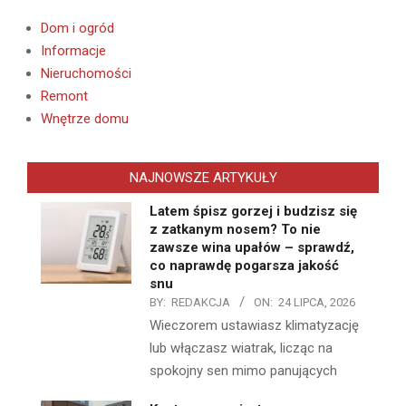
Dom i ogród
Informacje
Nieruchomości
Remont
Wnętrze domu
NAJNOWSZE ARTYKUŁY
Latem śpisz gorzej i budzisz się
z zatkanym nosem? To nie
zawsze wina upałów – sprawdź,
co naprawdę pogarsza jakość
snu
BY:
REDAKCJA
ON:
24 LIPCA, 2026
Wieczorem ustawiasz klimatyzację
lub włączasz wiatrak, licząc na
spokojny sen mimo panujących