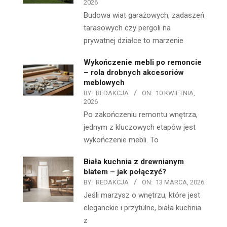
2026
Budowa wiat garażowych, zadaszeń
tarasowych czy pergoli na
prywatnej działce to marzenie
Wykończenie mebli po remoncie
– rola drobnych akcesoriów
meblowych
BY:
REDAKCJA
ON:
10 KWIETNIA,
2026
Po zakończeniu remontu wnętrza,
jednym z kluczowych etapów jest
wykończenie mebli. To
Biała kuchnia z drewnianym
blatem – jak połączyć?
BY:
REDAKCJA
ON:
13 MARCA, 2026
Jeśli marzysz o wnętrzu, które jest
eleganckie i przytulne, biała kuchnia
z