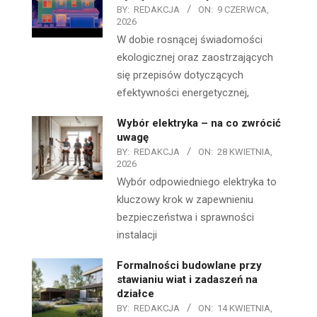
BY:
REDAKCJA
ON:
9 CZERWCA,
2026
W dobie rosnącej świadomości
ekologicznej oraz zaostrzających
się przepisów dotyczących
efektywności energetycznej,
Wybór elektryka – na co zwrócić
uwagę
BY:
REDAKCJA
ON:
28 KWIETNIA,
2026
Wybór odpowiedniego elektryka to
kluczowy krok w zapewnieniu
bezpieczeństwa i sprawności
instalacji
Formalności budowlane przy
stawianiu wiat i zadaszeń na
działce
BY:
REDAKCJA
ON:
14 KWIETNIA,