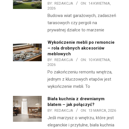
BY:
REDAKCJA
ON:
14 KWIETNIA,
2026
Budowa wiat garażowych, zadaszeń
tarasowych czy pergoli na
prywatnej działce to marzenie
Wykończenie mebli po remoncie
– rola drobnych akcesoriów
meblowych
BY:
REDAKCJA
ON:
10 KWIETNIA,
2026
Po zakończeniu remontu wnętrza,
jednym z kluczowych etapów jest
wykończenie mebli. To
Biała kuchnia z drewnianym
blatem – jak połączyć?
BY:
REDAKCJA
ON:
13 MARCA, 2026
Jeśli marzysz o wnętrzu, które jest
eleganckie i przytulne, biała kuchnia