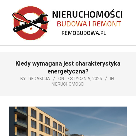
Skip
to
content
REMOBUDOWA.PL
Primary
Kiedy wymagana jest charakterystyka
Navigation
Menu
energetyczna?
BY:
REDAKCJA
ON:
7 STYCZNIA, 2025
IN:
NIERUCHOMOŚCI