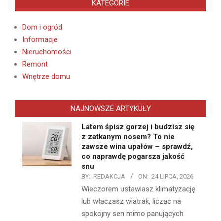
KATEGORIE
Dom i ogród
Informacje
Nieruchomości
Remont
Wnętrze domu
NAJNOWSZE ARTYKUŁY
Latem śpisz gorzej i budzisz się
z zatkanym nosem? To nie
zawsze wina upałów – sprawdź,
co naprawdę pogarsza jakość
snu
BY:
REDAKCJA
ON:
24 LIPCA, 2026
Wieczorem ustawiasz klimatyzację
lub włączasz wiatrak, licząc na
spokojny sen mimo panujących