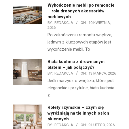
Wykończenie mebli po remoncie
– rola drobnych akcesoriów
meblowych
BY:
REDAKCJA
ON:
10 KWIETNIA,
2026
Po zakończeniu remontu wnętrza,
jednym z kluczowych etapów jest
wykończenie mebli. To
Biała kuchnia z drewnianym
blatem – jak połączyć?
BY:
REDAKCJA
ON:
13 MARCA, 2026
Jeśli marzysz o wnętrzu, które jest
eleganckie i przytulne, biała kuchnia
z
Rolety rzymskie – czym się
wyróżniają na tle innych osłon
okiennych
BY:
REDAKCJA
ON:
9 LUTEGO, 2026