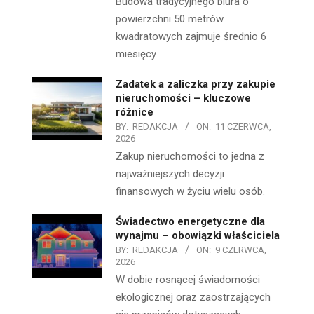
Budowa tradycyjnego biura o
powierzchni 50 metrów
kwadratowych zajmuje średnio 6
miesięcy
Zadatek a zaliczka przy zakupie
nieruchomości – kluczowe
różnice
BY:
REDAKCJA
ON:
11 CZERWCA,
2026
Zakup nieruchomości to jedna z
najważniejszych decyzji
finansowych w życiu wielu osób.
Świadectwo energetyczne dla
wynajmu – obowiązki właściciela
BY:
REDAKCJA
ON:
9 CZERWCA,
2026
W dobie rosnącej świadomości
ekologicznej oraz zaostrzających