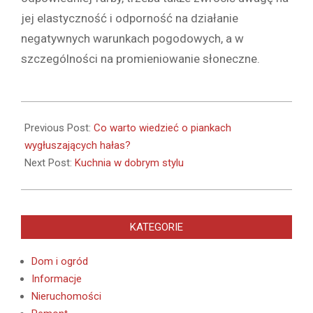
jej elastyczność i odporność na działanie
negatywnych warunkach pogodowych, a w
szczególności na promieniowanie słoneczne.
2021-
06-
Previous Post:
Co warto wiedzieć o piankach
10
wygłuszających hałas?
Next Post:
Kuchnia w dobrym stylu
KATEGORIE
Dom i ogród
Informacje
Nieruchomości