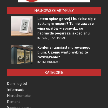
NAJNOWSZE ARTYKUŁY
Latem śpisz gorzej i budzisz się z
zatkanym nosem? To nie zawsze
wina upałów – sprawdź, co
naprawdę pogarsza jakość snu
IN:
WNĘTRZE DOMU
Kontener zamiast murowanego
biura. Czemu warto wybrać to
rozwiązanie?
IN:
INFORMACJE
KATEGORIE
Dom i ogród
Informacje
Nieruchomości
Remont
Wnętrze domu