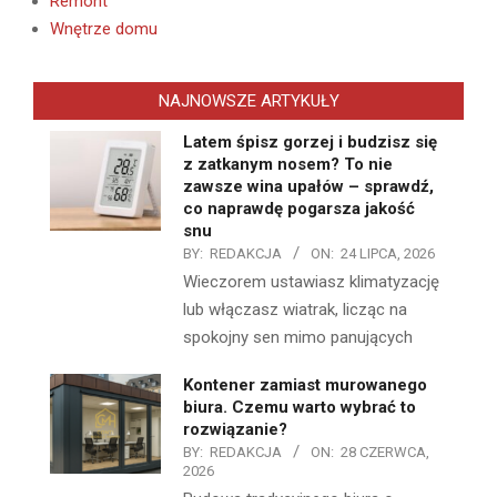
Remont
Wnętrze domu
NAJNOWSZE ARTYKUŁY
Latem śpisz gorzej i budzisz się
z zatkanym nosem? To nie
zawsze wina upałów – sprawdź,
co naprawdę pogarsza jakość
snu
BY:
REDAKCJA
ON:
24 LIPCA, 2026
Wieczorem ustawiasz klimatyzację
lub włączasz wiatrak, licząc na
spokojny sen mimo panujących
Kontener zamiast murowanego
biura. Czemu warto wybrać to
rozwiązanie?
BY:
REDAKCJA
ON:
28 CZERWCA,
2026