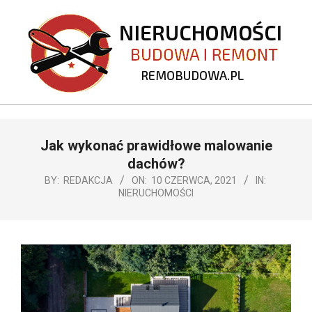
Skip
to
content
REMOBUDOWA.PL
Primary
Jak wykonać prawidłowe malowanie
Navigation
Menu
dachów?
BY:
REDAKCJA
ON:
10 CZERWCA, 2021
IN:
NIERUCHOMOŚCI