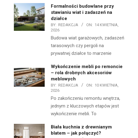
Formalności budowlane przy
stawianiu wiat i zadaszeń na
działce
BY:
REDAKCJA
ON:
14 KWIETNIA,
2026
Budowa wiat garażowych, zadaszeń
tarasowych czy pergoli na
prywatnej działce to marzenie
Wykończenie mebli po remoncie
– rola drobnych akcesoriów
meblowych
BY:
REDAKCJA
ON:
10 KWIETNIA,
2026
Po zakończeniu remontu wnętrza,
jednym z kluczowych etapów jest
wykończenie mebli. To
Biała kuchnia z drewnianym
blatem – jak połączyć?