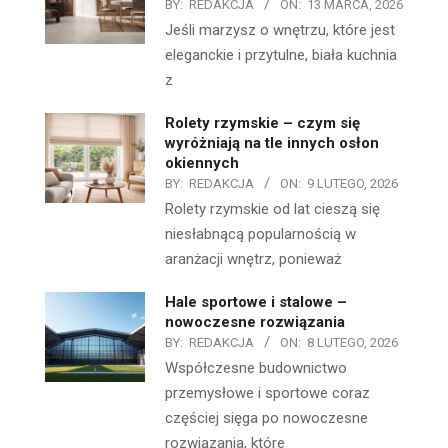
BY:
REDAKCJA
ON:
13 MARCA, 2026
Jeśli marzysz o wnętrzu, które jest
eleganckie i przytulne, biała kuchnia
z
Rolety rzymskie – czym się
wyróżniają na tle innych osłon
okiennych
BY:
REDAKCJA
ON:
9 LUTEGO, 2026
Rolety rzymskie od lat cieszą się
niesłabnącą popularnością w
aranżacji wnętrz, ponieważ
Hale sportowe i stalowe –
nowoczesne rozwiązania
BY:
REDAKCJA
ON:
8 LUTEGO, 2026
Współczesne budownictwo
przemysłowe i sportowe coraz
częściej sięga po nowoczesne
rozwiązania, które