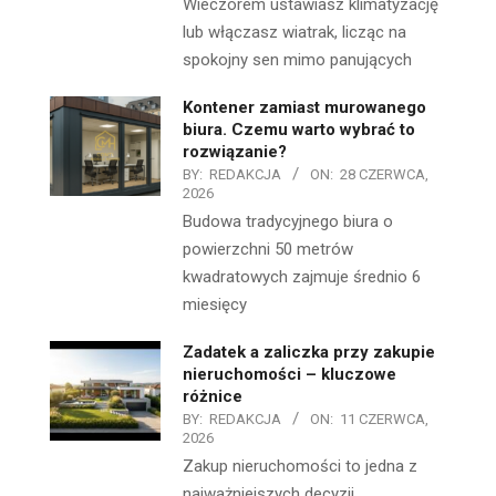
Wieczorem ustawiasz klimatyzację
lub włączasz wiatrak, licząc na
spokojny sen mimo panujących
Kontener zamiast murowanego
biura. Czemu warto wybrać to
rozwiązanie?
BY:
REDAKCJA
ON:
28 CZERWCA,
2026
Budowa tradycyjnego biura o
powierzchni 50 metrów
kwadratowych zajmuje średnio 6
miesięcy
Zadatek a zaliczka przy zakupie
nieruchomości – kluczowe
różnice
BY:
REDAKCJA
ON:
11 CZERWCA,
2026
Zakup nieruchomości to jedna z
najważniejszych decyzji