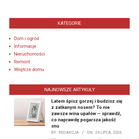
KATEGORIE
Dom i ogród
Informacje
Nieruchomości
Remont
Wnętrze domu
NAJNOWSZE ARTYKUŁY
Latem śpisz gorzej i budzisz się
z zatkanym nosem? To nie
zawsze wina upałów – sprawdź,
co naprawdę pogarsza jakość
snu
BY:
REDAKCJA
ON:
24 LIPCA, 2026