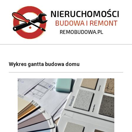
Skip
to
content
REMOBUDOWA.PL
Primary
Navigation
Wykres gantta budowa domu
Menu