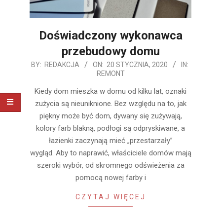
Doświadczony wykonawca
przebudowy domu
2020-
BY:
REDAKCJA
ON:
20 STYCZNIA, 2020
IN:
REMONT
01-
20
Kiedy dom mieszka w domu od kilku lat, oznaki
zużycia są nieuniknione. Bez względu na to, jak
piękny może być dom, dywany się zużywają,
kolory farb blakną, podłogi są odpryskiwane, a
łazienki zaczynają mieć „przestarzały”
wygląd. Aby to naprawić, właściciele domów mają
szeroki wybór, od skromnego odświeżenia za
pomocą nowej farby i
CZYTAJ WIĘCEJ