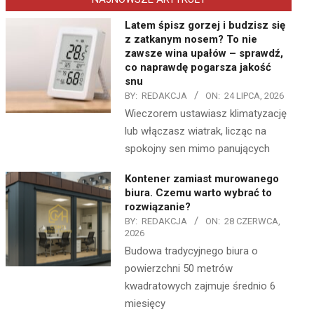
Latem śpisz gorzej i budzisz się
z zatkanym nosem? To nie
zawsze wina upałów – sprawdź,
co naprawdę pogarsza jakość
snu
BY:
REDAKCJA
ON:
24 LIPCA, 2026
Wieczorem ustawiasz klimatyzację
lub włączasz wiatrak, licząc na
spokojny sen mimo panujących
Kontener zamiast murowanego
biura. Czemu warto wybrać to
rozwiązanie?
BY:
REDAKCJA
ON:
28 CZERWCA,
2026
Budowa tradycyjnego biura o
powierzchni 50 metrów
kwadratowych zajmuje średnio 6
miesięcy