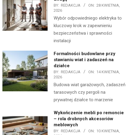
BY:
REDAKCJA
ON:
28 KWIETNIA,
2026
Wybór odpowiedniego elektryka to
kluczowy krok w zapewnieniu
bezpieczeństwa i sprawności
instalacji
Formalności budowlane przy
stawianiu wiat i zadaszeń na
działce
BY:
REDAKCJA
ON:
14 KWIETNIA,
2026
Budowa wiat garażowych, zadaszeń
tarasowych czy pergoli na
prywatnej działce to marzenie
Wykończenie mebli po remoncie
– rola drobnych akcesoriów
meblowych
BY:
REDAKCJA
ON:
10 KWIETNIA,