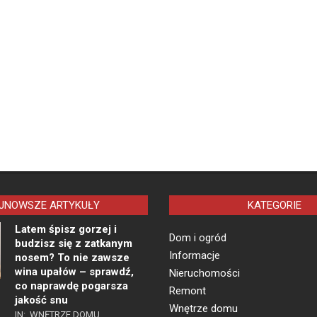
JNOWSZE ARTYKUŁY
KATEGORIE
Latem śpisz gorzej i
Dom i ogród
budzisz się z zatkanym
Informacje
nosem? To nie zawsze
wina upałów – sprawdź,
Nieruchomości
co naprawdę pogarsza
Remont
jakość snu
Wnętrze domu
IN:
WNĘTRZE DOMU