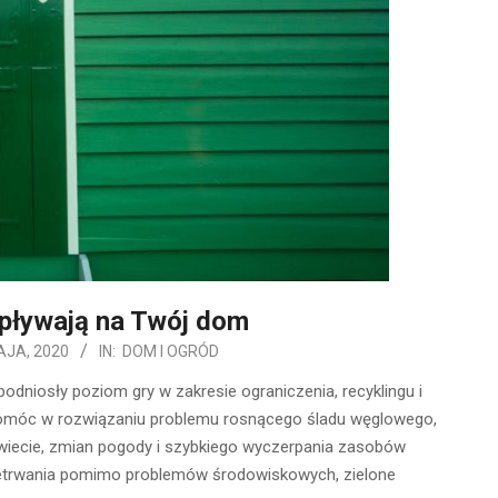
wpływają na Twój dom
AJA, 2020
IN:
DOM I OGRÓD
niosły poziom gry w zakresie ograniczenia, recyklingu i
 pomóc w rozwiązaniu problemu rosnącego śladu węglowego,
wiecie, zmian pogody i szybkiego wyczerpania zasobów
rzetrwania pomimo problemów środowiskowych, zielone