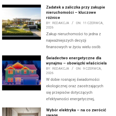
Zadatek a zaliczka przy zakupie
nieruchomości – kluczowe
różnice
BY:
REDAKCJA
ON:
11 CZERWCA,
2026
Zakup nieruchomości to jedna z
najważniejszych decyzji
finansowych w życiu wielu osób.
Świadectwo energetyczne dla
wynajmu – obowiązki właściciela
BY:
REDAKCJA
ON:
9 CZERWCA,
2026
W dobie rosnącej świadomości
ekologicznej oraz zaostrzających
się przepisów dotyczących
efektywności energetycznej,
Wybór elektryka – na co zwrócić
uwagę