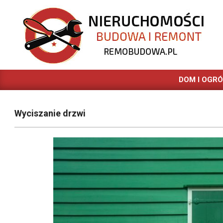
Skip
to
content
REMOBUDOWA.PL
DOM I OGR
Wyciszanie drzwi