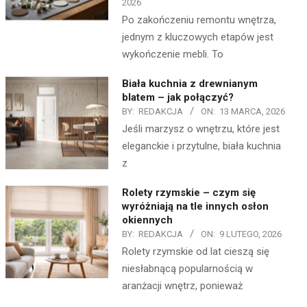
2026
Po zakończeniu remontu wnętrza,
jednym z kluczowych etapów jest
wykończenie mebli. To
Biała kuchnia z drewnianym
blatem – jak połączyć?
BY:
REDAKCJA
ON:
13 MARCA, 2026
Jeśli marzysz o wnętrzu, które jest
eleganckie i przytulne, biała kuchnia
z
Rolety rzymskie – czym się
wyróżniają na tle innych osłon
okiennych
BY:
REDAKCJA
ON:
9 LUTEGO, 2026
Rolety rzymskie od lat cieszą się
niesłabnącą popularnością w
aranżacji wnętrz, ponieważ