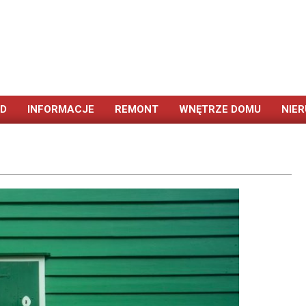
ÓD
INFORMACJE
REMONT
WNĘTRZE DOMU
NIE
Primary
Navigation
Menu