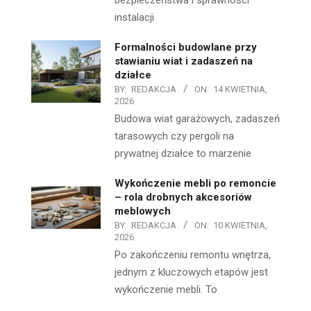
bezpieczeństwa i sprawności
instalacji
Formalności budowlane przy
stawianiu wiat i zadaszeń na
działce
BY:
REDAKCJA
ON:
14 KWIETNIA,
2026
Budowa wiat garażowych, zadaszeń
tarasowych czy pergoli na
prywatnej działce to marzenie
Wykończenie mebli po remoncie
– rola drobnych akcesoriów
meblowych
BY:
REDAKCJA
ON:
10 KWIETNIA,
2026
Po zakończeniu remontu wnętrza,
jednym z kluczowych etapów jest
wykończenie mebli. To