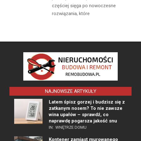
częściej sięga po nowoczesne
rozwiązania, które
NAJNOWSZE ARTYKUŁY
Latem śpisz gorzej i budzisz się z
zatkanym nosem? To nie zawsze
wina upałów – sprawdź, co
naprawdę pogarsza jakość snu
IN:
WNĘTRZE DOMU
Kontener zamiast murowanego