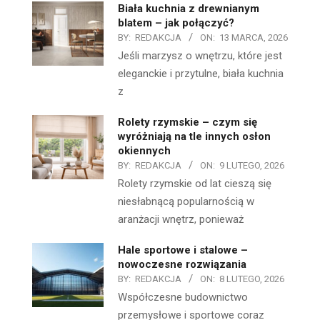
Biała kuchnia z drewnianym
blatem – jak połączyć?
BY:
REDAKCJA
ON:
13 MARCA, 2026
Jeśli marzysz o wnętrzu, które jest
eleganckie i przytulne, biała kuchnia
z
Rolety rzymskie – czym się
wyróżniają na tle innych osłon
okiennych
BY:
REDAKCJA
ON:
9 LUTEGO, 2026
Rolety rzymskie od lat cieszą się
niesłabnącą popularnością w
aranżacji wnętrz, ponieważ
Hale sportowe i stalowe –
nowoczesne rozwiązania
BY:
REDAKCJA
ON:
8 LUTEGO, 2026
Współczesne budownictwo
przemysłowe i sportowe coraz