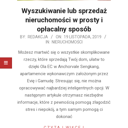
Wyszukiwanie lub sprzedaż
nieruchomości w prosty i
opłacalny sposób
2019-
BY:
REDAKCJA
ON:
19 LISTOPADA, 2019
IN:
NIERUCHOMOŚCI
11-
19
Możesz martwić się o wszystkie skomplikowane
rzeczy, które sprzedają Twój dom, ułatw to
dzięki Ola EC w Anchorvale Sengkang,
apartamencie wykonawczym założonym przez
Evię i Gamudę. Stresując się, nie można
opracowywać najbardziej inteligentnych opcji. W
następnym artykule otrzymasz niezbędne
informacje, które z pewnością pomogą złagodzić
stres i niepokój, a tym samym pomogą ci
dokonać
CZYTAJ WIĘCEJ