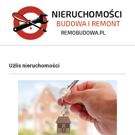
Skip
to
content
REMOBUDOWA.PL
Primary
Navigation
Użlis nieruchomości
Menu