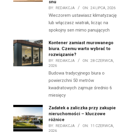
snu
BY:
REDAKCJA
ON:
24 LIPCA, 2026
Wieczorem ustawiasz klimatyzację
lub włączasz wiatrak, licząc na
spokojny sen mimo panujących
Kontener zamiast murowanego
biura. Czemu warto wybrać to
rozwiązanie?
BY:
REDAKCJA
ON:
28 CZERWCA,
2026
Budowa tradycyjnego biura o
powierzchni 50 metrów
kwadratowych zajmuje średnio 6
miesięcy
Zadatek a zaliczka przy zakupie
nieruchomości – kluczowe
różnice
BY:
REDAKCJA
ON:
11 CZERWCA,
2026