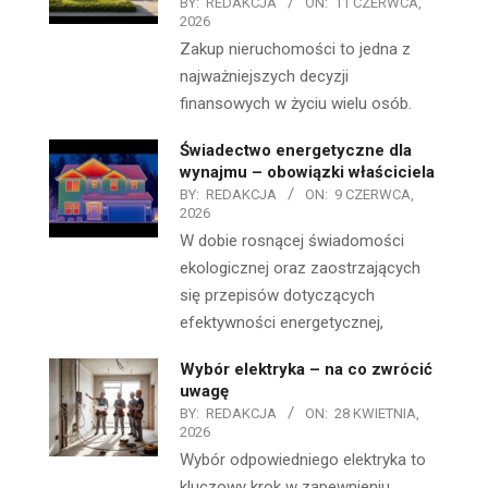
BY:
REDAKCJA
ON:
11 CZERWCA,
2026
Zakup nieruchomości to jedna z
najważniejszych decyzji
finansowych w życiu wielu osób.
Świadectwo energetyczne dla
wynajmu – obowiązki właściciela
BY:
REDAKCJA
ON:
9 CZERWCA,
2026
W dobie rosnącej świadomości
ekologicznej oraz zaostrzających
się przepisów dotyczących
efektywności energetycznej,
Wybór elektryka – na co zwrócić
uwagę
BY:
REDAKCJA
ON:
28 KWIETNIA,
2026
Wybór odpowiedniego elektryka to
kluczowy krok w zapewnieniu