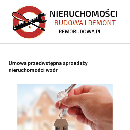
Skip
to
content
REMOBUDOWA.PL
Primary
Navigation
Umowa przedwstępna sprzedaży
Menu
nieruchomości wzór