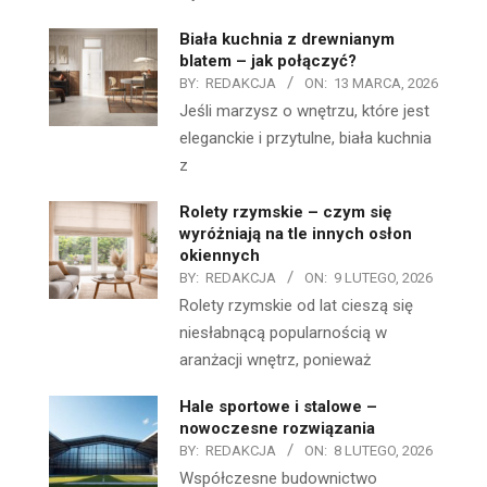
Biała kuchnia z drewnianym
blatem – jak połączyć?
BY:
REDAKCJA
ON:
13 MARCA, 2026
Jeśli marzysz o wnętrzu, które jest
eleganckie i przytulne, biała kuchnia
z
Rolety rzymskie – czym się
wyróżniają na tle innych osłon
okiennych
BY:
REDAKCJA
ON:
9 LUTEGO, 2026
Rolety rzymskie od lat cieszą się
niesłabnącą popularnością w
aranżacji wnętrz, ponieważ
Hale sportowe i stalowe –
nowoczesne rozwiązania
BY:
REDAKCJA
ON:
8 LUTEGO, 2026
Współczesne budownictwo