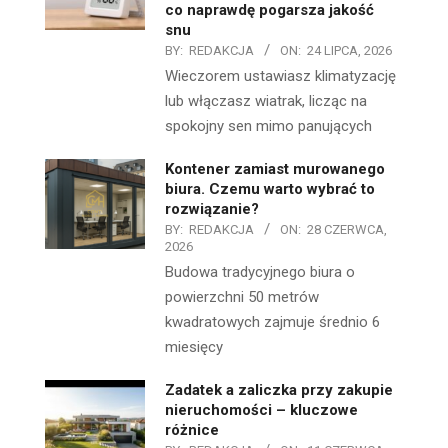
co naprawdę pogarsza jakość
snu
BY:
REDAKCJA
ON:
24 LIPCA, 2026
Wieczorem ustawiasz klimatyzację
lub włączasz wiatrak, licząc na
spokojny sen mimo panujących
Kontener zamiast murowanego
biura. Czemu warto wybrać to
rozwiązanie?
BY:
REDAKCJA
ON:
28 CZERWCA,
2026
Budowa tradycyjnego biura o
powierzchni 50 metrów
kwadratowych zajmuje średnio 6
miesięcy
Zadatek a zaliczka przy zakupie
nieruchomości – kluczowe
różnice