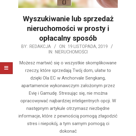
Wyszukiwanie lub sprzedaż
nieruchomości w prosty i
opłacalny sposób
2019-
BY:
REDAKCJA
ON:
19 LISTOPADA, 2019
IN:
NIERUCHOMOŚCI
11-
19
Możesz martwić się o wszystkie skomplikowane
rzeczy, które sprzedają Twój dom, ułatw to
dzięki Ola EC w Anchorvale Sengkang,
apartamencie wykonawczym założonym przez
Evię i Gamudę. Stresując się, nie można
opracowywać najbardziej inteligentnych opcji. W
następnym artykule otrzymasz niezbędne
informacje, które z pewnością pomogą złagodzić
stres i niepokój, a tym samym pomogą ci
dokonać