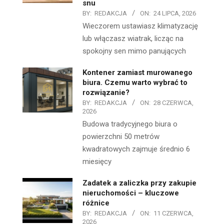
snu
BY:
REDAKCJA
ON:
24 LIPCA, 2026
Wieczorem ustawiasz klimatyzację
lub włączasz wiatrak, licząc na
spokojny sen mimo panujących
Kontener zamiast murowanego
biura. Czemu warto wybrać to
rozwiązanie?
BY:
REDAKCJA
ON:
28 CZERWCA,
2026
Budowa tradycyjnego biura o
powierzchni 50 metrów
kwadratowych zajmuje średnio 6
miesięcy
Zadatek a zaliczka przy zakupie
nieruchomości – kluczowe
różnice
BY:
REDAKCJA
ON:
11 CZERWCA,
2026