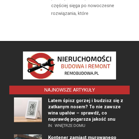
częściej sięga po nowoczesne
rozwiązania, które
NAJNOWSZE ARTYKUŁY
Latem śpisz gorzej i budzisz się z
zatkanym nosem? To nie zawsze
wina upałów – sprawdź, co
naprawdę pogarsza jakość snu
IN:
WNĘTRZE DOMU
Kontener zamiast murowanego