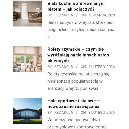
Biała kuchnia z drewnianym
blatem – jak połączyć?
BY:
REDAKCJA
ON:
13 MARCA, 2026
Jeśli marzysz o wnętrzu, które jest
eleganckie i przytulne, biała kuchnia
z
Rolety rzymskie – czym się
wyróżniają na tle innych osłon
okiennych
BY:
REDAKCJA
ON:
9 LUTEGO, 2026
Rolety rzymskie od lat cieszą się
niesłabnącą popularnością w
aranżacji wnętrz, ponieważ
Hale sportowe i stalowe –
nowoczesne rozwiązania
BY:
REDAKCJA
ON:
8 LUTEGO, 2026
Współczesne budownictwo
przemysłowe i sportowe coraz