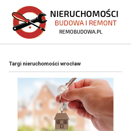
Skip
to
content
REMOBUDOWA.PL
Primary
Navigation
Targi nieruchomości wrocław
Menu