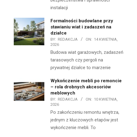
bezpieczeństwa i sprawności
instalacji
Formalności budowlane przy
stawianiu wiat i zadaszeń na
działce
BY:
REDAKCJA
ON:
14 KWIETNIA,
2026
Budowa wiat garażowych, zadaszeń
tarasowych czy pergoli na
prywatnej działce to marzenie
Wykończenie mebli po remoncie
– rola drobnych akcesoriów
meblowych
BY:
REDAKCJA
ON:
10 KWIETNIA,
2026
Po zakończeniu remontu wnętrza,
jednym z kluczowych etapów jest
wykończenie mebli. To