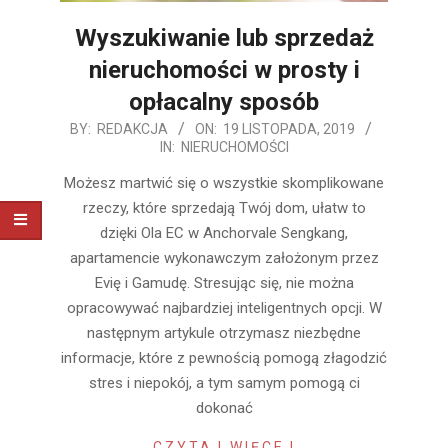
Wyszukiwanie lub sprzedaż
nieruchomości w prosty i
opłacalny sposób
2019-
BY:
REDAKCJA
ON:
19 LISTOPADA, 2019
IN:
NIERUCHOMOŚCI
11-
19
Możesz martwić się o wszystkie skomplikowane
rzeczy, które sprzedają Twój dom, ułatw to
dzięki Ola EC w Anchorvale Sengkang,
apartamencie wykonawczym założonym przez
Evię i Gamudę. Stresując się, nie można
opracowywać najbardziej inteligentnych opcji. W
następnym artykule otrzymasz niezbędne
informacje, które z pewnością pomogą złagodzić
stres i niepokój, a tym samym pomogą ci
dokonać
CZYTAJ WIĘCEJ