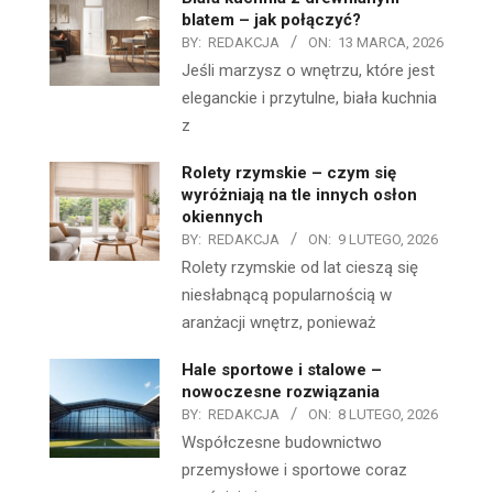
blatem – jak połączyć?
BY:
REDAKCJA
ON:
13 MARCA, 2026
Jeśli marzysz o wnętrzu, które jest
eleganckie i przytulne, biała kuchnia
z
Rolety rzymskie – czym się
wyróżniają na tle innych osłon
okiennych
BY:
REDAKCJA
ON:
9 LUTEGO, 2026
Rolety rzymskie od lat cieszą się
niesłabnącą popularnością w
aranżacji wnętrz, ponieważ
Hale sportowe i stalowe –
nowoczesne rozwiązania
BY:
REDAKCJA
ON:
8 LUTEGO, 2026
Współczesne budownictwo
przemysłowe i sportowe coraz