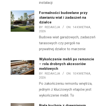
instalacji
Formalności budowlane przy
stawianiu wiat i zadaszeń na
działce
BY:
REDAKCJA
ON:
14 KWIETNIA,
2026
Budowa wiat garażowych, zadaszeń
tarasowych czy pergoli na
prywatnej działce to marzenie
Wykończenie mebli po remoncie
– rola drobnych akcesoriów
meblowych
BY:
REDAKCJA
ON:
10 KWIETNIA,
2026
Po zakończeniu remontu wnętrza,
jednym z kluczowych etapów jest
wykończenie mebli. To
Biała kuchnia z drewnianym