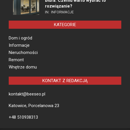
biura. Czemu warto wybrać to
rozwiązanie?
IN:
INFORMACJE
KATEGORIE
Dom i ogród
Informacje
Nieruchomości
Remont
Wnętrze domu
KONTAKT Z REDAKCJĄ
kontakt@beeseo.pl
Katowice, Porcelanowa 23
+48 510938313