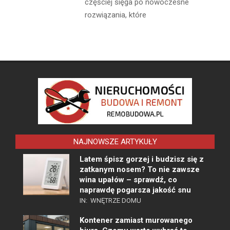
częściej sięga po nowoczesne
rozwiązania, które
NAJNOWSZE ARTYKUŁY
Latem śpisz gorzej i budzisz się z
zatkanym nosem? To nie zawsze
wina upałów – sprawdź, co
naprawdę pogarsza jakość snu
IN:
WNĘTRZE DOMU
Kontener zamiast murowanego