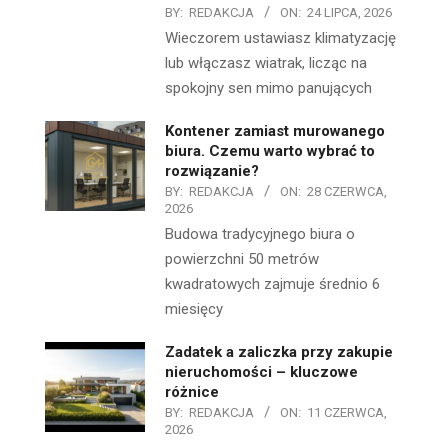
BY:
REDAKCJA
ON:
24 LIPCA, 2026
Wieczorem ustawiasz klimatyzację
lub włączasz wiatrak, licząc na
spokojny sen mimo panujących
Kontener zamiast murowanego
biura. Czemu warto wybrać to
rozwiązanie?
BY:
REDAKCJA
ON:
28 CZERWCA,
2026
Budowa tradycyjnego biura o
powierzchni 50 metrów
kwadratowych zajmuje średnio 6
miesięcy
Zadatek a zaliczka przy zakupie
nieruchomości – kluczowe
różnice
BY:
REDAKCJA
ON:
11 CZERWCA,
2026