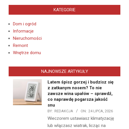
KATEGORIE
Dom i ogród
Informacje
Nieruchomości
Remont
Wnętrze domu
NAJNOWSZE ARTYKUŁY
Latem śpisz gorzej i budzisz się
z zatkanym nosem? To nie
zawsze wina upałów – sprawdź,
co naprawdę pogarsza jakość
snu
BY:
REDAKCJA
ON:
24 LIPCA, 2026
Wieczorem ustawiasz klimatyzację
lub włączasz wiatrak, licząc na