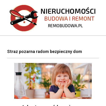
Skip
to
content
REMOBUDOWA.PL
Primary
Navigation
Straz pozarna radom bezpieczny dom
Menu