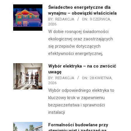
Świadectwo energetyczne dla
wynajmu – obowiązki właściciela
BY:
REDAKCJA
ON:
9 CZERWCA,
2026
W dobie rosnącej świadomości
ekologicznej oraz zaostrzających
się przepisów dotyczących
efektywności energetycznej,
Wybór elektryka – na co zwrócić
uwagę
BY:
REDAKCJA
ON:
28 KWIETNIA,
2026
Wybór odpowiedniego elektryka to
kluczowy krok w zapewnieniu
bezpieczeństwa i sprawności
instalacji
Formalności budowlane przy
stawianiu wiat i zadaszeń na