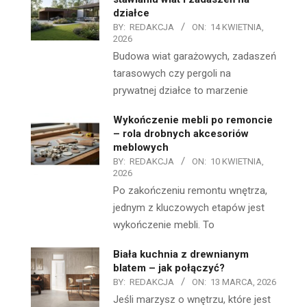
działce
BY:
REDAKCJA
ON:
14 KWIETNIA,
2026
Budowa wiat garażowych, zadaszeń
tarasowych czy pergoli na
prywatnej działce to marzenie
Wykończenie mebli po remoncie
– rola drobnych akcesoriów
meblowych
BY:
REDAKCJA
ON:
10 KWIETNIA,
2026
Po zakończeniu remontu wnętrza,
jednym z kluczowych etapów jest
wykończenie mebli. To
Biała kuchnia z drewnianym
blatem – jak połączyć?
BY:
REDAKCJA
ON:
13 MARCA, 2026
Jeśli marzysz o wnętrzu, które jest