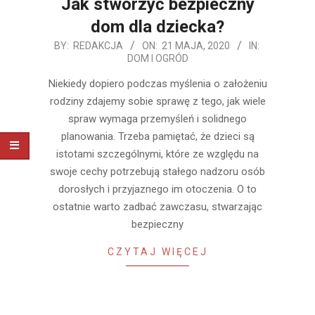
Jak stworzyć bezpieczny
dom dla dziecka?
2020-
BY:
REDAKCJA
ON:
21 MAJA, 2020
IN:
DOM I OGRÓD
05-
21
Niekiedy dopiero podczas myślenia o założeniu
rodziny zdajemy sobie sprawę z tego, jak wiele
spraw wymaga przemyśleń i solidnego
planowania. Trzeba pamiętać, że dzieci są
istotami szczególnymi, które ze względu na
swoje cechy potrzebują stałego nadzoru osób
dorosłych i przyjaznego im otoczenia. O to
ostatnie warto zadbać zawczasu, stwarzając
bezpieczny
CZYTAJ WIĘCEJ