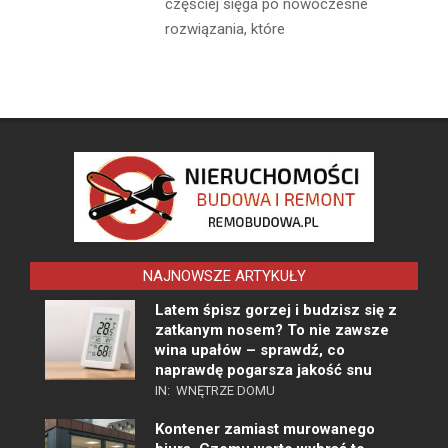
częściej sięga po nowoczesne
rozwiązania, które
NAJNOWSZE ARTYKUŁY
Latem śpisz gorzej i budzisz się z
zatkanym nosem? To nie zawsze
wina upałów – sprawdź, co
naprawdę pogarsza jakość snu
IN:
WNĘTRZE DOMU
Kontener zamiast murowanego