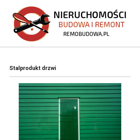
Skip
to
content
REMOBUDOWA.PL
Primary
Navigation
Stalprodukt drzwi
Menu