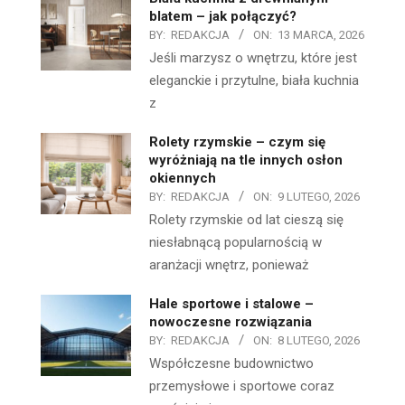
blatem – jak połączyć?
BY:
REDAKCJA
ON:
13 MARCA, 2026
Jeśli marzysz o wnętrzu, które jest
eleganckie i przytulne, biała kuchnia
z
Rolety rzymskie – czym się
wyróżniają na tle innych osłon
okiennych
BY:
REDAKCJA
ON:
9 LUTEGO, 2026
Rolety rzymskie od lat cieszą się
niesłabnącą popularnością w
aranżacji wnętrz, ponieważ
Hale sportowe i stalowe –
nowoczesne rozwiązania
BY:
REDAKCJA
ON:
8 LUTEGO, 2026
Współczesne budownictwo
przemysłowe i sportowe coraz