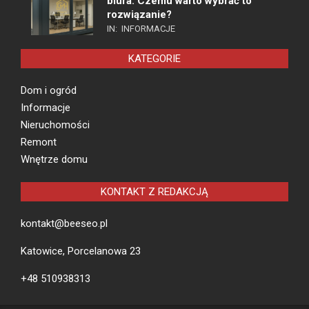
biura. Czemu warto wybrać to
rozwiązanie?
IN:
INFORMACJE
KATEGORIE
Dom i ogród
Informacje
Nieruchomości
Remont
Wnętrze domu
KONTAKT Z REDAKCJĄ
kontakt@beeseo.pl
Katowice, Porcelanowa 23
+48 510938313