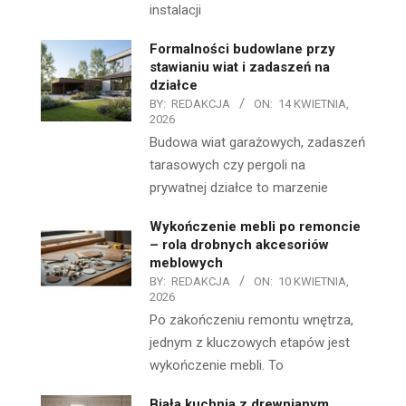
instalacji
Formalności budowlane przy
stawianiu wiat i zadaszeń na
działce
BY:
REDAKCJA
ON:
14 KWIETNIA,
2026
Budowa wiat garażowych, zadaszeń
tarasowych czy pergoli na
prywatnej działce to marzenie
Wykończenie mebli po remoncie
– rola drobnych akcesoriów
meblowych
BY:
REDAKCJA
ON:
10 KWIETNIA,
2026
Po zakończeniu remontu wnętrza,
jednym z kluczowych etapów jest
wykończenie mebli. To
Biała kuchnia z drewnianym