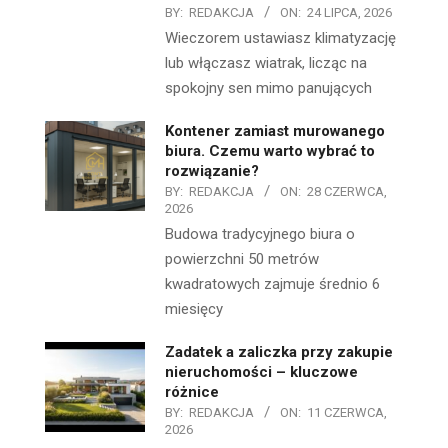
BY:
REDAKCJA
ON:
24 LIPCA, 2026
Wieczorem ustawiasz klimatyzację
lub włączasz wiatrak, licząc na
spokojny sen mimo panujących
Kontener zamiast murowanego
biura. Czemu warto wybrać to
rozwiązanie?
BY:
REDAKCJA
ON:
28 CZERWCA,
2026
Budowa tradycyjnego biura o
powierzchni 50 metrów
kwadratowych zajmuje średnio 6
miesięcy
Zadatek a zaliczka przy zakupie
nieruchomości – kluczowe
różnice
BY:
REDAKCJA
ON:
11 CZERWCA,
2026