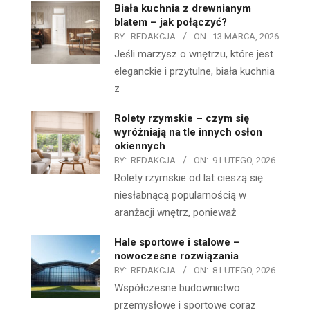
Biała kuchnia z drewnianym
blatem – jak połączyć?
BY:
REDAKCJA
ON:
13 MARCA, 2026
Jeśli marzysz o wnętrzu, które jest
eleganckie i przytulne, biała kuchnia
z
Rolety rzymskie – czym się
wyróżniają na tle innych osłon
okiennych
BY:
REDAKCJA
ON:
9 LUTEGO, 2026
Rolety rzymskie od lat cieszą się
niesłabnącą popularnością w
aranżacji wnętrz, ponieważ
Hale sportowe i stalowe –
nowoczesne rozwiązania
BY:
REDAKCJA
ON:
8 LUTEGO, 2026
Współczesne budownictwo
przemysłowe i sportowe coraz