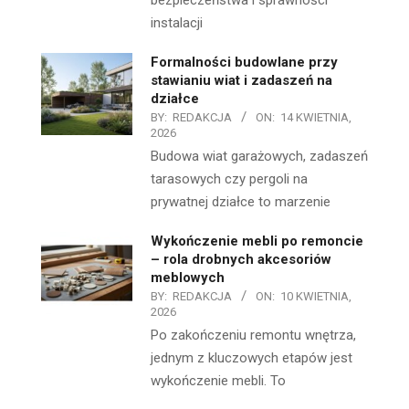
bezpieczeństwa i sprawności
instalacji
Formalności budowlane przy
stawianiu wiat i zadaszeń na
działce
BY:
REDAKCJA
ON:
14 KWIETNIA,
2026
Budowa wiat garażowych, zadaszeń
tarasowych czy pergoli na
prywatnej działce to marzenie
Wykończenie mebli po remoncie
– rola drobnych akcesoriów
meblowych
BY:
REDAKCJA
ON:
10 KWIETNIA,
2026
Po zakończeniu remontu wnętrza,
jednym z kluczowych etapów jest
wykończenie mebli. To