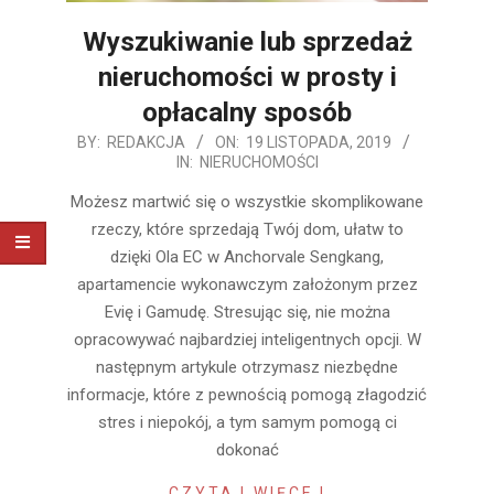
Wyszukiwanie lub sprzedaż
nieruchomości w prosty i
opłacalny sposób
2019-
BY:
REDAKCJA
ON:
19 LISTOPADA, 2019
IN:
NIERUCHOMOŚCI
11-
19
Możesz martwić się o wszystkie skomplikowane
rzeczy, które sprzedają Twój dom, ułatw to
dzięki Ola EC w Anchorvale Sengkang,
apartamencie wykonawczym założonym przez
Evię i Gamudę. Stresując się, nie można
opracowywać najbardziej inteligentnych opcji. W
następnym artykule otrzymasz niezbędne
informacje, które z pewnością pomogą złagodzić
stres i niepokój, a tym samym pomogą ci
dokonać
CZYTAJ WIĘCEJ