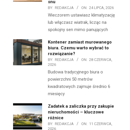
snu
BY:
REDAKCJA
ON:
24 LIPCA, 2026
Wieczorem ustawiasz klimatyzację
lub włączasz wiatrak, licząc na
spokojny sen mimo panujących
Kontener zamiast murowanego
biura. Czemu warto wybrać to
rozwiązanie?
BY:
REDAKCJA
ON:
28 CZERWCA,
2026
Budowa tradycyjnego biura o
powierzchni 50 metrów
kwadratowych zajmuje średnio 6
miesięcy
Zadatek a zaliczka przy zakupie
nieruchomości – kluczowe
różnice
BY:
REDAKCJA
ON:
11 CZERWCA,
2026