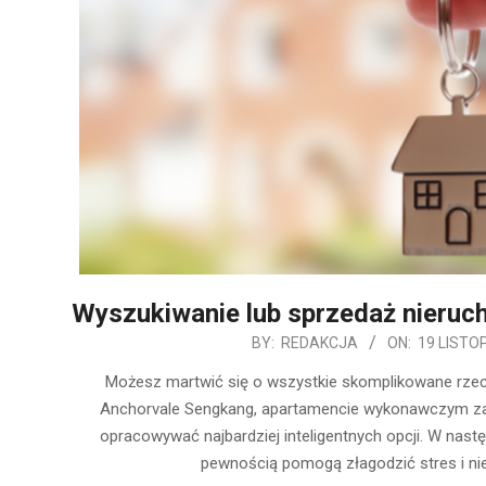
Wyszukiwanie lub sprzedaż nieruch
2019-
BY:
REDAKCJA
ON:
19 LISTO
11-
Możesz martwić się o wszystkie skomplikowane rzecz
19
Anchorvale Sengkang, apartamencie wykonawczym zał
opracowywać najbardziej inteligentnych opcji. W nast
pewnością pomogą złagodzić stres i n