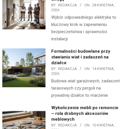
BY:
REDAKCJA
ON:
28 KWIETNIA,
2026
Wybór odpowiedniego elektryka to
kluczowy krok w zapewnieniu
bezpieczeństwa i sprawności
instalacji
Formalności budowlane przy
stawianiu wiat i zadaszeń na
działce
BY:
REDAKCJA
ON:
14 KWIETNIA,
2026
Budowa wiat garażowych, zadaszeń
tarasowych czy pergoli na
prywatnej działce to marzenie
Wykończenie mebli po remoncie
– rola drobnych akcesoriów
meblowych
BY:
REDAKCJA
ON:
10 KWIETNIA,