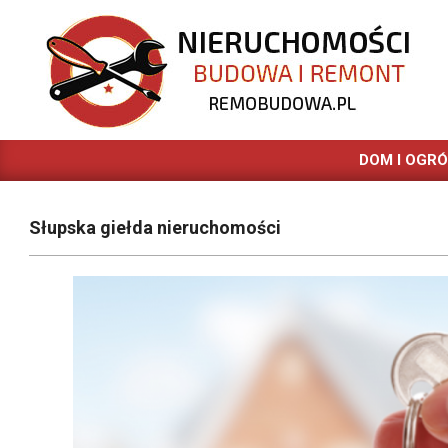
Skip
to
content
REMOBUDOWA.PL
DOM I OGR
Słupska giełda nieruchomości