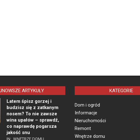
JNOWSZE ARTYKUŁY
KATEGORIE
Latem śpisz gorzej i
Dom i ogród
budzisz się z zatkanym
Informacje
nosem? To nie zawsze
wina upałów – sprawdź,
Nieruchomości
co naprawdę pogarsza
Remont
jakość snu
Wnętrze domu
IN:
WNĘTRZE DOMU