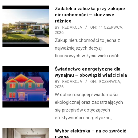
Zadatek a zaliczka przy zakupie
nieruchomości – kluczowe
różnice
BY:
REDAKCJA
ON:
11 CZERWCA,
2026
Zakup nieruchomości to jedna z
najważniejszych decyzji
finansowych w życiu wielu osób.
Świadectwo energetyczne dla
wynajmu – obowiązki właściciela
BY:
REDAKCJA
ON:
9 CZERWCA,
2026
W dobie rosnącej świadomości
ekologicznej oraz zaostrzających
się przepisów dotyczących
efektywności energetycznej,
Wybór elektryka – na co zwrócić
uwagę