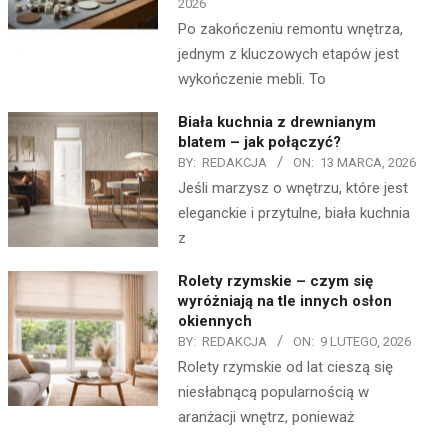
2026
Po zakończeniu remontu wnętrza,
jednym z kluczowych etapów jest
wykończenie mebli. To
Biała kuchnia z drewnianym
blatem – jak połączyć?
BY:
REDAKCJA
ON:
13 MARCA, 2026
Jeśli marzysz o wnętrzu, które jest
eleganckie i przytulne, biała kuchnia
z
Rolety rzymskie – czym się
wyróżniają na tle innych osłon
okiennych
BY:
REDAKCJA
ON:
9 LUTEGO, 2026
Rolety rzymskie od lat cieszą się
niesłabnącą popularnością w
aranżacji wnętrz, ponieważ