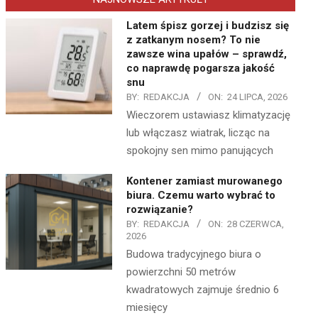
Latem śpisz gorzej i budzisz się
z zatkanym nosem? To nie
zawsze wina upałów – sprawdź,
co naprawdę pogarsza jakość
snu
BY:
REDAKCJA
ON:
24 LIPCA, 2026
Wieczorem ustawiasz klimatyzację
lub włączasz wiatrak, licząc na
spokojny sen mimo panujących
Kontener zamiast murowanego
biura. Czemu warto wybrać to
rozwiązanie?
BY:
REDAKCJA
ON:
28 CZERWCA,
2026
Budowa tradycyjnego biura o
powierzchni 50 metrów
kwadratowych zajmuje średnio 6
miesięcy