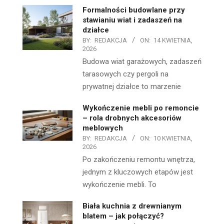
Formalności budowlane przy
stawianiu wiat i zadaszeń na
działce
BY:
REDAKCJA
ON:
14 KWIETNIA,
2026
Budowa wiat garażowych, zadaszeń
tarasowych czy pergoli na
prywatnej działce to marzenie
Wykończenie mebli po remoncie
– rola drobnych akcesoriów
meblowych
BY:
REDAKCJA
ON:
10 KWIETNIA,
2026
Po zakończeniu remontu wnętrza,
jednym z kluczowych etapów jest
wykończenie mebli. To
Biała kuchnia z drewnianym
blatem – jak połączyć?