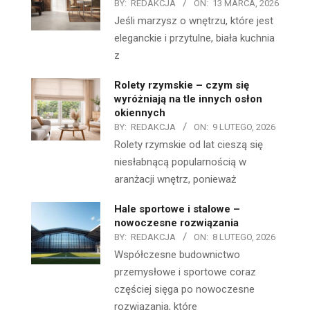
BY:
REDAKCJA
ON:
13 MARCA, 2026
Jeśli marzysz o wnętrzu, które jest
eleganckie i przytulne, biała kuchnia
z
Rolety rzymskie – czym się
wyróżniają na tle innych osłon
okiennych
BY:
REDAKCJA
ON:
9 LUTEGO, 2026
Rolety rzymskie od lat cieszą się
niesłabnącą popularnością w
aranżacji wnętrz, ponieważ
Hale sportowe i stalowe –
nowoczesne rozwiązania
BY:
REDAKCJA
ON:
8 LUTEGO, 2026
Współczesne budownictwo
przemysłowe i sportowe coraz
częściej sięga po nowoczesne
rozwiązania, które