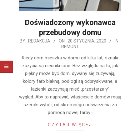
Doświadczony wykonawca
przebudowy domu
2020-
BY:
REDAKCJA
ON:
20 STYCZNIA, 2020
IN:
REMONT
01-
20
Kiedy dom mieszka w domu od kilku lat, oznaki
zużycia są nieuniknione. Bez względu na to, jak
piękny może być dom, dywany się zużywają,
kolory farb blakną, podłogi są odpryskiwane, a
łazienki zaczynają mieć „przestarzały”
wygląd. Aby to naprawić, właściciele domów mają
szeroki wybór, od skromnego odświeżenia za
pomocą nowej farby i
CZYTAJ WIĘCEJ