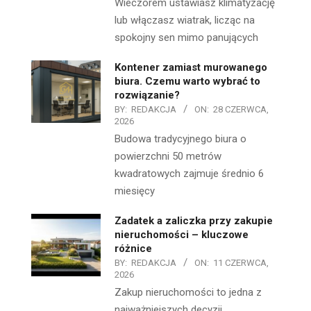
Wieczorem ustawiasz klimatyzację
lub włączasz wiatrak, licząc na
spokojny sen mimo panujących
Kontener zamiast murowanego
biura. Czemu warto wybrać to
rozwiązanie?
BY:
REDAKCJA
ON:
28 CZERWCA,
2026
Budowa tradycyjnego biura o
powierzchni 50 metrów
kwadratowych zajmuje średnio 6
miesięcy
Zadatek a zaliczka przy zakupie
nieruchomości – kluczowe
różnice
BY:
REDAKCJA
ON:
11 CZERWCA,
2026
Zakup nieruchomości to jedna z
najważniejszych decyzji