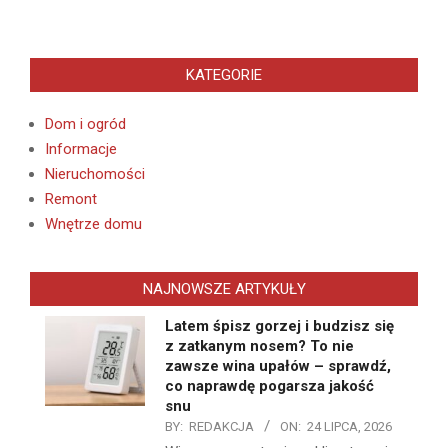
KATEGORIE
Dom i ogród
Informacje
Nieruchomości
Remont
Wnętrze domu
NAJNOWSZE ARTYKUŁY
Latem śpisz gorzej i budzisz się
z zatkanym nosem? To nie
zawsze wina upałów – sprawdź,
co naprawdę pogarsza jakość
snu
BY:
REDAKCJA
ON:
24 LIPCA, 2026