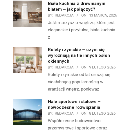
Biała kuchnia z drewnianym
blatem – jak połączyć?
BY:
REDAKCJA
ON:
13 MARCA, 2026
Jeśli marzysz o wnętrzu, które jest
eleganckie i przytulne, biała kuchnia
z
Rolety rzymskie – czym się
wyróżniają na tle innych osłon
okiennych
BY:
REDAKCJA
ON:
9 LUTEGO, 2026
Rolety rzymskie od lat cieszą się
niesłabnącą popularnością w
aranżacji wnętrz, ponieważ
Hale sportowe i stalowe –
nowoczesne rozwiązania
BY:
REDAKCJA
ON:
8 LUTEGO, 2026
Współczesne budownictwo
przemysłowe i sportowe coraz