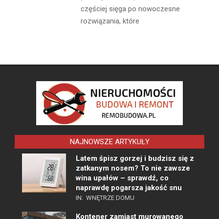
częściej sięga po nowoczesne
rozwiązania, które
NAJNOWSZE ARTYKUŁY
Latem śpisz gorzej i budzisz się z
zatkanym nosem? To nie zawsze
wina upałów – sprawdź, co
naprawdę pogarsza jakość snu
IN:
WNĘTRZE DOMU
Kontener zamiast murowanego