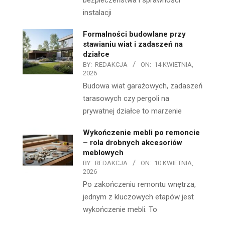
bezpieczeństwa i sprawności
instalacji
Formalności budowlane przy
stawianiu wiat i zadaszeń na
działce
BY:
REDAKCJA
ON:
14 KWIETNIA,
2026
Budowa wiat garażowych, zadaszeń
tarasowych czy pergoli na
prywatnej działce to marzenie
Wykończenie mebli po remoncie
– rola drobnych akcesoriów
meblowych
BY:
REDAKCJA
ON:
10 KWIETNIA,
2026
Po zakończeniu remontu wnętrza,
jednym z kluczowych etapów jest
wykończenie mebli. To