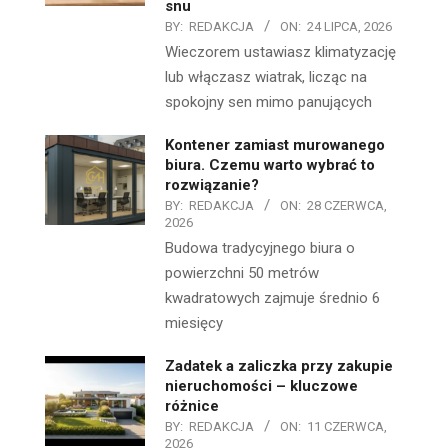
snu
BY:
REDAKCJA
ON:
24 LIPCA, 2026
Wieczorem ustawiasz klimatyzację
lub włączasz wiatrak, licząc na
spokojny sen mimo panujących
Kontener zamiast murowanego
biura. Czemu warto wybrać to
rozwiązanie?
BY:
REDAKCJA
ON:
28 CZERWCA,
2026
Budowa tradycyjnego biura o
powierzchni 50 metrów
kwadratowych zajmuje średnio 6
miesięcy
Zadatek a zaliczka przy zakupie
nieruchomości – kluczowe
różnice
BY:
REDAKCJA
ON:
11 CZERWCA,
2026