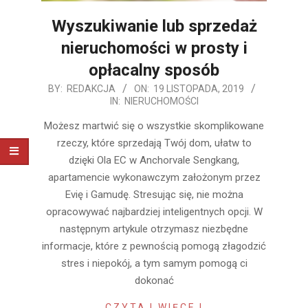
Wyszukiwanie lub sprzedaż
nieruchomości w prosty i
opłacalny sposób
2019-
BY:
REDAKCJA
ON:
19 LISTOPADA, 2019
IN:
NIERUCHOMOŚCI
11-
19
Możesz martwić się o wszystkie skomplikowane
rzeczy, które sprzedają Twój dom, ułatw to
dzięki Ola EC w Anchorvale Sengkang,
apartamencie wykonawczym założonym przez
Evię i Gamudę. Stresując się, nie można
opracowywać najbardziej inteligentnych opcji. W
następnym artykule otrzymasz niezbędne
informacje, które z pewnością pomogą złagodzić
stres i niepokój, a tym samym pomogą ci
dokonać
CZYTAJ WIĘCEJ