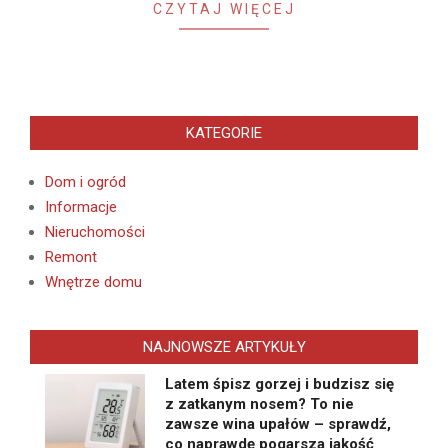
CZYTAJ WIĘCEJ
KATEGORIE
Dom i ogród
Informacje
Nieruchomości
Remont
Wnętrze domu
NAJNOWSZE ARTYKUŁY
Latem śpisz gorzej i budzisz się
z zatkanym nosem? To nie
zawsze wina upałów – sprawdź,
co naprawdę pogarsza jakość