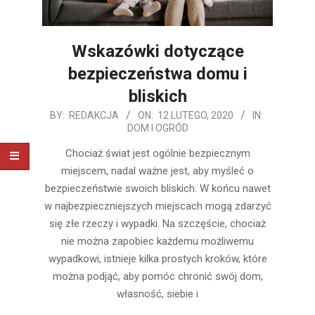
Wskazówki dotyczące
bezpieczeństwa domu i
bliskich
2020-
BY:
REDAKCJA
ON:
12 LUTEGO, 2020
IN:
DOM I OGRÓD
02-
12
Chociaż świat jest ogólnie bezpiecznym
miejscem, nadal ważne jest, aby myśleć o
bezpieczeństwie swoich bliskich. W końcu nawet
w najbezpieczniejszych miejscach mogą zdarzyć
się złe rzeczy i wypadki. Na szczęście, chociaż
nie można zapobiec każdemu możliwemu
wypadkowi, istnieje kilka prostych kroków, które
można podjąć, aby pomóc chronić swój dom,
własność, siebie i