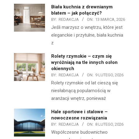
Biała kuchnia z drewnianym
blatem – jak połączyć?
BY:
REDAKCJA
ON:
13 MARCA, 2026
Jeśli marzysz o wnętrzu, które jest
eleganckie i przytulne, biała kuchnia
z
Rolety rzymskie – czym się
wyróżniają na tle innych osłon
okiennych
BY:
REDAKCJA
ON:
9 LUTEGO, 2026
Rolety rzymskie od lat cieszą się
niesłabnącą popularnością w
aranżacji wnętrz, ponieważ
Hale sportowe i stalowe –
nowoczesne rozwiązania
BY:
REDAKCJA
ON:
8 LUTEGO, 2026
Współczesne budownictwo