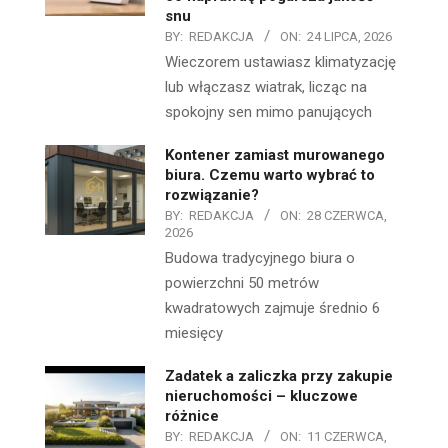
snu
BY:
REDAKCJA
ON:
24 LIPCA, 2026
Wieczorem ustawiasz klimatyzację
lub włączasz wiatrak, licząc na
spokojny sen mimo panujących
Kontener zamiast murowanego
biura. Czemu warto wybrać to
rozwiązanie?
BY:
REDAKCJA
ON:
28 CZERWCA,
2026
Budowa tradycyjnego biura o
powierzchni 50 metrów
kwadratowych zajmuje średnio 6
miesięcy
Zadatek a zaliczka przy zakupie
nieruchomości – kluczowe
różnice
BY:
REDAKCJA
ON:
11 CZERWCA,