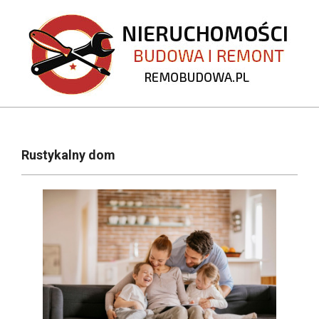
Skip
to
content
REMOBUDOWA.PL
Primary
Navigation
Rustykalny dom
Menu