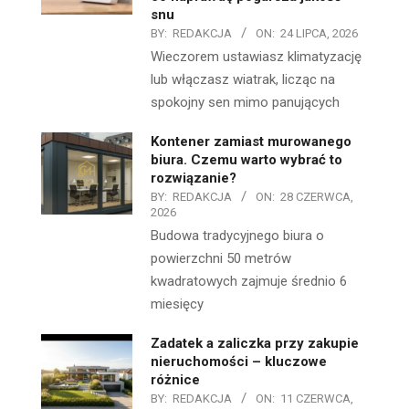
snu
BY:
REDAKCJA
ON:
24 LIPCA, 2026
Wieczorem ustawiasz klimatyzację
lub włączasz wiatrak, licząc na
spokojny sen mimo panujących
Kontener zamiast murowanego
biura. Czemu warto wybrać to
rozwiązanie?
BY:
REDAKCJA
ON:
28 CZERWCA,
2026
Budowa tradycyjnego biura o
powierzchni 50 metrów
kwadratowych zajmuje średnio 6
miesięcy
Zadatek a zaliczka przy zakupie
nieruchomości – kluczowe
różnice
BY:
REDAKCJA
ON:
11 CZERWCA,