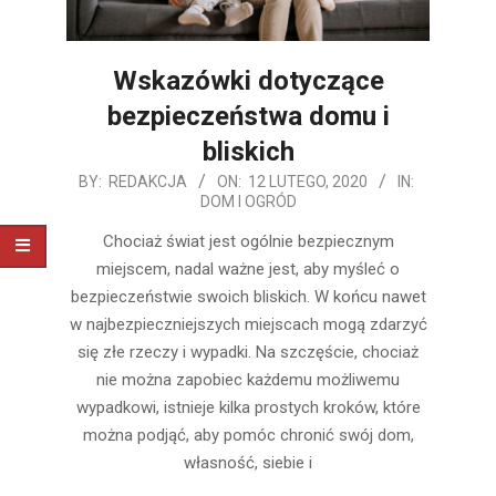
Wskazówki dotyczące
bezpieczeństwa domu i
bliskich
2020-
BY:
REDAKCJA
ON:
12 LUTEGO, 2020
IN:
DOM I OGRÓD
02-
12
Chociaż świat jest ogólnie bezpiecznym
miejscem, nadal ważne jest, aby myśleć o
bezpieczeństwie swoich bliskich. W końcu nawet
w najbezpieczniejszych miejscach mogą zdarzyć
się złe rzeczy i wypadki. Na szczęście, chociaż
nie można zapobiec każdemu możliwemu
wypadkowi, istnieje kilka prostych kroków, które
można podjąć, aby pomóc chronić swój dom,
własność, siebie i