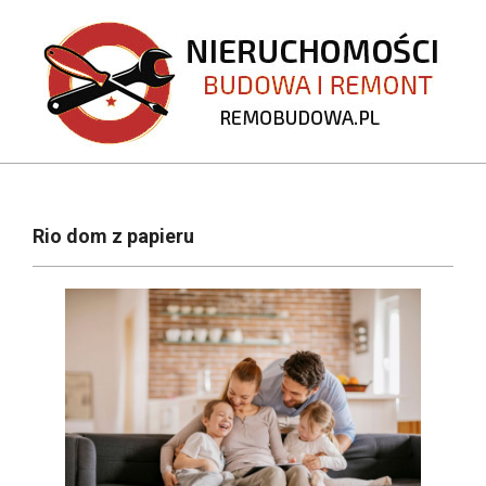
Skip
to
content
REMOBUDOWA.PL
Primary
Navigation
Rio dom z papieru
Menu