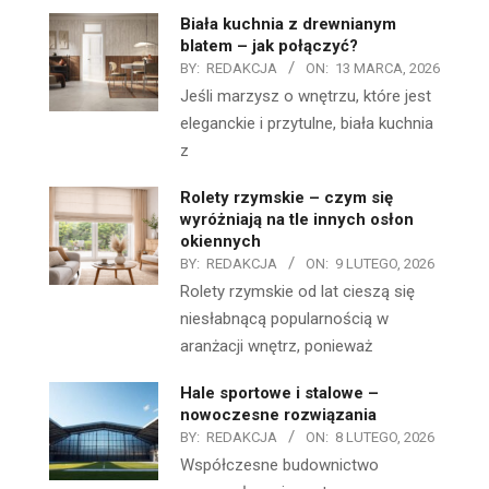
Biała kuchnia z drewnianym
blatem – jak połączyć?
BY:
REDAKCJA
ON:
13 MARCA, 2026
Jeśli marzysz o wnętrzu, które jest
eleganckie i przytulne, biała kuchnia
z
Rolety rzymskie – czym się
wyróżniają na tle innych osłon
okiennych
BY:
REDAKCJA
ON:
9 LUTEGO, 2026
Rolety rzymskie od lat cieszą się
niesłabnącą popularnością w
aranżacji wnętrz, ponieważ
Hale sportowe i stalowe –
nowoczesne rozwiązania
BY:
REDAKCJA
ON:
8 LUTEGO, 2026
Współczesne budownictwo