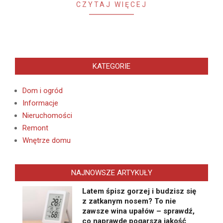
CZYTAJ WIĘCEJ
KATEGORIE
Dom i ogród
Informacje
Nieruchomości
Remont
Wnętrze domu
NAJNOWSZE ARTYKUŁY
Latem śpisz gorzej i budzisz się
z zatkanym nosem? To nie
zawsze wina upałów – sprawdź,
co naprawdę pogarsza jakość