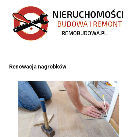
Skip
to
content
REMOBUDOWA.PL
Primary
Navigation
Renowacja nagrobków
Menu