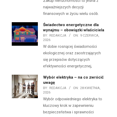
Zakup nieruchomości to jedna z
najważniejszych decyzji
finansowych w życiu wielu osób.
Świadectwo energetyczne dla
wynajmu – obowiązki właściciela
BY:
REDAKCJA
ON:
9 CZERWCA,
2026
W dobie rosnącej świadomości
ekologicznej oraz zaostrzających
się przepisów dotyczących
efektywności energetycznej,
Wybór elektryka – na co zwrócić
uwagę
BY:
REDAKCJA
ON:
28 KWIETNIA,
2026
Wybór odpowiedniego elektryka to
kluczowy krok w zapewnieniu
bezpieczeństwa i sprawności