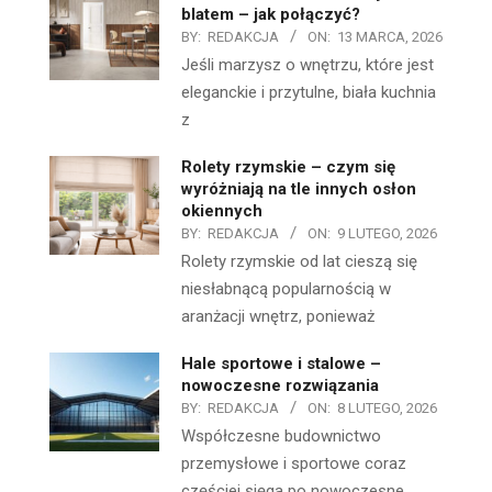
blatem – jak połączyć?
BY:
REDAKCJA
ON:
13 MARCA, 2026
Jeśli marzysz o wnętrzu, które jest
eleganckie i przytulne, biała kuchnia
z
Rolety rzymskie – czym się
wyróżniają na tle innych osłon
okiennych
BY:
REDAKCJA
ON:
9 LUTEGO, 2026
Rolety rzymskie od lat cieszą się
niesłabnącą popularnością w
aranżacji wnętrz, ponieważ
Hale sportowe i stalowe –
nowoczesne rozwiązania
BY:
REDAKCJA
ON:
8 LUTEGO, 2026
Współczesne budownictwo
przemysłowe i sportowe coraz
częściej sięga po nowoczesne