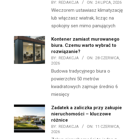
BY:
REDAKCJA
ON:
24 LIPCA, 2026
Wieczorem ustawiasz klimatyzację
lub włączasz wiatrak, licząc na
spokojny sen mimo panujących
Kontener zamiast murowanego
biura. Czemu warto wybrać to
rozwiązanie?
BY:
REDAKCJA
ON:
28 CZERWCA,
2026
Budowa tradycyjnego biura o
powierzchni 50 metrów
kwadratowych zajmuje średnio 6
miesięcy
Zadatek a zaliczka przy zakupie
nieruchomości – kluczowe
różnice
BY:
REDAKCJA
ON:
11 CZERWCA,
2026