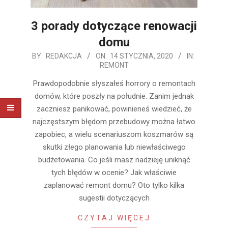
3 porady dotyczące renowacji
domu
2020-
BY:
REDAKCJA
ON:
14 STYCZNIA, 2020
IN:
REMONT
01-
14
Prawdopodobnie słyszałeś horrory o remontach
domów, które poszły na południe. Zanim jednak
zaczniesz panikować, powinieneś wiedzieć, że
najczęstszym błędom przebudowy można łatwo
zapobiec, a wielu scenariuszom koszmarów są
skutki złego planowania lub niewłaściwego
budżetowania. Co jeśli masz nadzieję uniknąć
tych błędów w ocenie? Jak właściwie
zaplanować remont domu? Oto tylko kilka
sugestii dotyczących
CZYTAJ WIĘCEJ