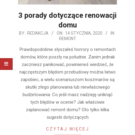
3 porady dotyczące renowacji
domu
2020-
BY:
REDAKCJA
ON:
14 STYCZNIA, 2020
IN:
REMONT
01-
14
Prawdopodobnie słyszałeś horrory o remontach
domów, które poszły na południe. Zanim jednak
zaczniesz panikować, powinieneś wiedzieć, że
najczęstszym błędom przebudowy można łatwo
zapobiec, a wielu scenariuszom koszmarów są
skutki złego planowania lub niewłaściwego
budżetowania. Co jeśli masz nadzieję uniknąć
tych błędów w ocenie? Jak właściwie
zaplanować remont domu? Oto tylko kilka
sugestii dotyczących
CZYTAJ WIĘCEJ