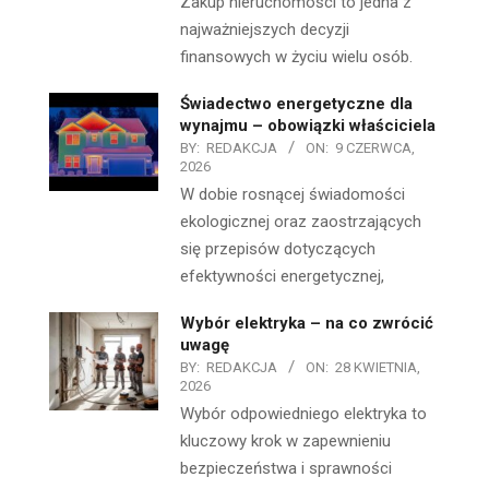
Zakup nieruchomości to jedna z
najważniejszych decyzji
finansowych w życiu wielu osób.
Świadectwo energetyczne dla
wynajmu – obowiązki właściciela
BY:
REDAKCJA
ON:
9 CZERWCA,
2026
W dobie rosnącej świadomości
ekologicznej oraz zaostrzających
się przepisów dotyczących
efektywności energetycznej,
Wybór elektryka – na co zwrócić
uwagę
BY:
REDAKCJA
ON:
28 KWIETNIA,
2026
Wybór odpowiedniego elektryka to
kluczowy krok w zapewnieniu
bezpieczeństwa i sprawności