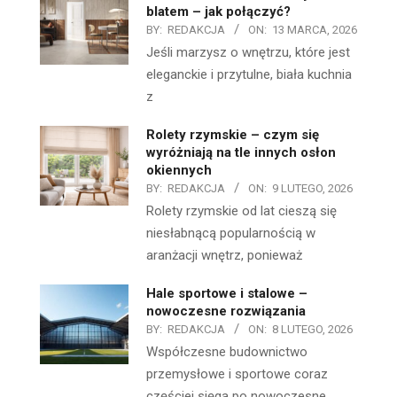
blatem – jak połączyć?
BY:
REDAKCJA
ON:
13 MARCA, 2026
Jeśli marzysz o wnętrzu, które jest
eleganckie i przytulne, biała kuchnia
z
Rolety rzymskie – czym się
wyróżniają na tle innych osłon
okiennych
BY:
REDAKCJA
ON:
9 LUTEGO, 2026
Rolety rzymskie od lat cieszą się
niesłabnącą popularnością w
aranżacji wnętrz, ponieważ
Hale sportowe i stalowe –
nowoczesne rozwiązania
BY:
REDAKCJA
ON:
8 LUTEGO, 2026
Współczesne budownictwo
przemysłowe i sportowe coraz
częściej sięga po nowoczesne