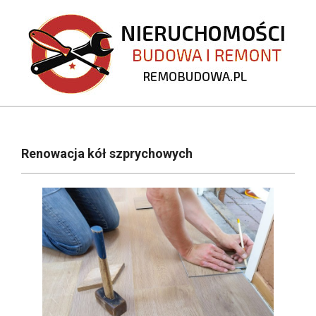
Skip
to
content
REMOBUDOWA.PL
Primary
Navigation
Renowacja kół szprychowych
Menu