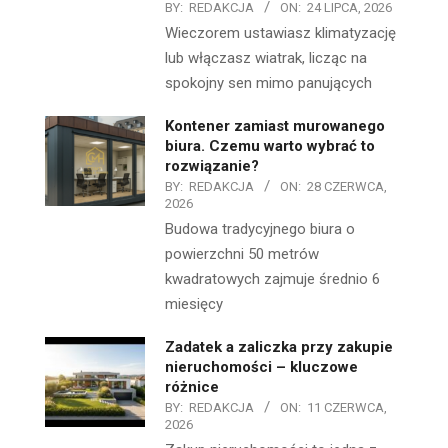
BY:
REDAKCJA
ON:
24 LIPCA, 2026
Wieczorem ustawiasz klimatyzację
lub włączasz wiatrak, licząc na
spokojny sen mimo panujących
Kontener zamiast murowanego
biura. Czemu warto wybrać to
rozwiązanie?
BY:
REDAKCJA
ON:
28 CZERWCA,
2026
Budowa tradycyjnego biura o
powierzchni 50 metrów
kwadratowych zajmuje średnio 6
miesięcy
Zadatek a zaliczka przy zakupie
nieruchomości – kluczowe
różnice
BY:
REDAKCJA
ON:
11 CZERWCA,
2026