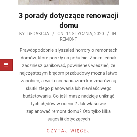
3 porady dotyczące renowacji
domu
2020-
BY:
REDAKCJA
ON:
14 STYCZNIA, 2020
IN:
REMONT
01-
14
Prawdopodobnie słyszałeś horrory o remontach
domów, które poszły na południe. Zanim jednak
zaczniesz panikować, powinieneś wiedzieć, że
najczęstszym błędom przebudowy można łatwo
zapobiec, a wielu scenariuszom koszmarów są
skutki złego planowania lub niewłaściwego
budżetowania. Co jeśli masz nadzieję uniknąć
tych błędów w ocenie? Jak właściwie
zaplanować remont domu? Oto tylko kilka
sugestii dotyczących
CZYTAJ WIĘCEJ