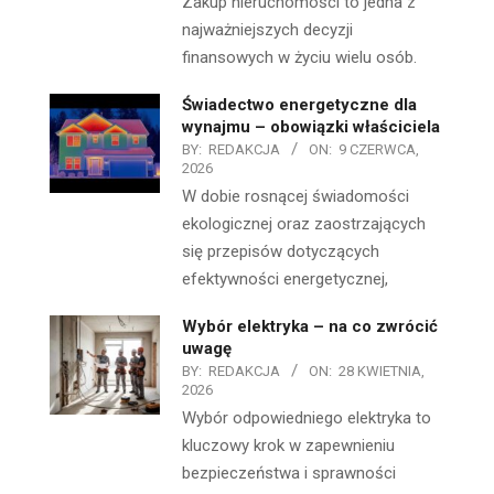
Zakup nieruchomości to jedna z
najważniejszych decyzji
finansowych w życiu wielu osób.
Świadectwo energetyczne dla
wynajmu – obowiązki właściciela
BY:
REDAKCJA
ON:
9 CZERWCA,
2026
W dobie rosnącej świadomości
ekologicznej oraz zaostrzających
się przepisów dotyczących
efektywności energetycznej,
Wybór elektryka – na co zwrócić
uwagę
BY:
REDAKCJA
ON:
28 KWIETNIA,
2026
Wybór odpowiedniego elektryka to
kluczowy krok w zapewnieniu
bezpieczeństwa i sprawności