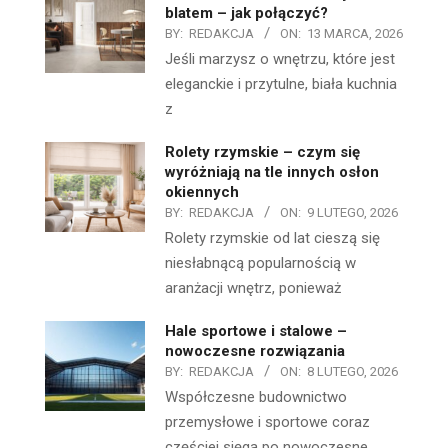
blatem – jak połączyć?
BY:
REDAKCJA
ON:
13 MARCA, 2026
Jeśli marzysz o wnętrzu, które jest
eleganckie i przytulne, biała kuchnia
z
Rolety rzymskie – czym się
wyróżniają na tle innych osłon
okiennych
BY:
REDAKCJA
ON:
9 LUTEGO, 2026
Rolety rzymskie od lat cieszą się
niesłabnącą popularnością w
aranżacji wnętrz, ponieważ
Hale sportowe i stalowe –
nowoczesne rozwiązania
BY:
REDAKCJA
ON:
8 LUTEGO, 2026
Współczesne budownictwo
przemysłowe i sportowe coraz
częściej sięga po nowoczesne