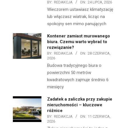
BY:
REDAKCJA
ON:
24 LIPCA, 2026
Wieczorem ustawiasz klimatyzację
lub włączasz wiatrak, licząc na
spokojny sen mimo panujących
Kontener zamiast murowanego
biura. Czemu warto wybrać to
rozwiązanie?
BY:
REDAKCJA
ON:
28 CZERWCA,
2026
Budowa tradycyjnego biura o
powierzchni 50 metrów
kwadratowych zajmuje średnio 6
miesięcy
Zadatek a zaliczka przy zakupie
nieruchomości – kluczowe
różnice
BY:
REDAKCJA
ON:
11 CZERWCA,
2026