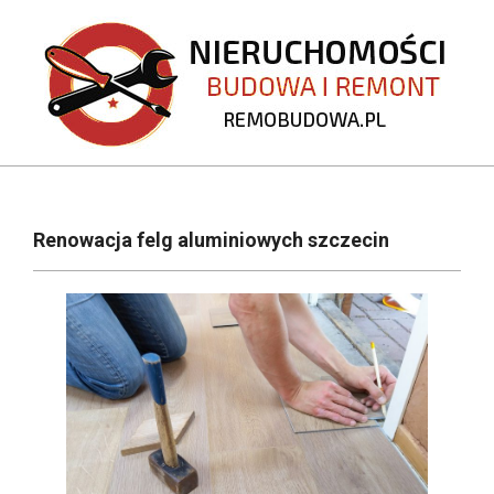
Skip
to
content
REMOBUDOWA.PL
Primary
Navigation
Renowacja felg aluminiowych szczecin
Menu