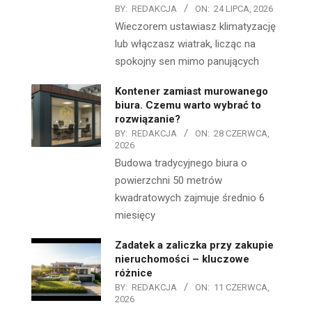
BY:
REDAKCJA
ON:
24 LIPCA, 2026
Wieczorem ustawiasz klimatyzację
lub włączasz wiatrak, licząc na
spokojny sen mimo panujących
Kontener zamiast murowanego
biura. Czemu warto wybrać to
rozwiązanie?
BY:
REDAKCJA
ON:
28 CZERWCA,
2026
Budowa tradycyjnego biura o
powierzchni 50 metrów
kwadratowych zajmuje średnio 6
miesięcy
Zadatek a zaliczka przy zakupie
nieruchomości – kluczowe
różnice
BY:
REDAKCJA
ON:
11 CZERWCA,
2026