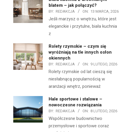
blatem – jak połączyć?
BY:
REDAKCJA
ON:
13 MARCA, 2026
Jeśli marzysz o wnętrzu, które jest
eleganckie i przytulne, biała kuchnia
z
Rolety rzymskie – czym się
wyróżniają na tle innych osłon
okiennych
BY:
REDAKCJA
ON:
9 LUTEGO, 2026
Rolety rzymskie od lat cieszą się
niesłabnącą popularnością w
aranżacji wnętrz, ponieważ
Hale sportowe i stalowe –
nowoczesne rozwiązania
BY:
REDAKCJA
ON:
8 LUTEGO, 2026
Współczesne budownictwo
przemysłowe i sportowe coraz