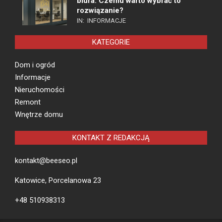
biura. Czemu warto wybrać to
rozwiązanie?
IN:
INFORMACJE
KATEGORIE
Dom i ogród
Informacje
Nieruchomości
Remont
Wnętrze domu
KONTAKT Z REDAKCJĄ
kontakt@beeseo.pl
Katowice, Porcelanowa 23
+48 510938313