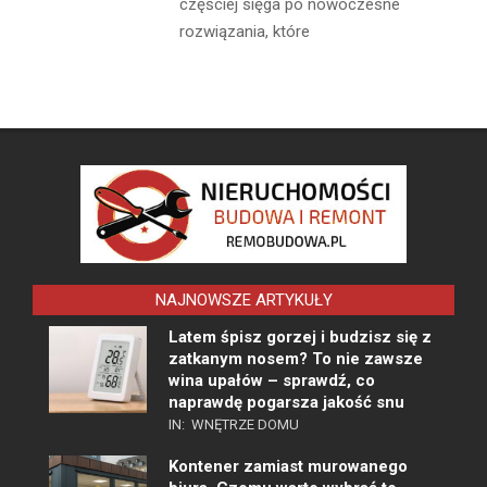
częściej sięga po nowoczesne
rozwiązania, które
NAJNOWSZE ARTYKUŁY
Latem śpisz gorzej i budzisz się z
zatkanym nosem? To nie zawsze
wina upałów – sprawdź, co
naprawdę pogarsza jakość snu
IN:
WNĘTRZE DOMU
Kontener zamiast murowanego