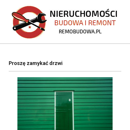
Skip
to
content
REMOBUDOWA.PL
Primary
Navigation
Proszę zamykać drzwi
Menu