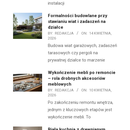
instalacji
Formalności budowlane przy
stawianiu wiat i zadaszeń na
działce
BY:
REDAKCJA
ON:
14 KWIETNIA,
2026
Budowa wiat garażowych, zadaszeń
tarasowych czy pergoli na
prywatnej działce to marzenie
Wykończenie mebli po remoncie
– rola drobnych akcesoriów
meblowych
BY:
REDAKCJA
ON:
10 KWIETNIA,
2026
Po zakończeniu remontu wnętrza,
jednym z kluczowych etapów jest
wykończenie mebli. To
Biała kuchnia z drewnianym