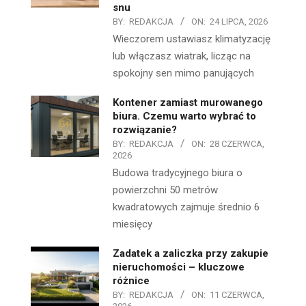
snu
BY:
REDAKCJA
ON:
24 LIPCA, 2026
Wieczorem ustawiasz klimatyzację
lub włączasz wiatrak, licząc na
spokojny sen mimo panujących
Kontener zamiast murowanego
biura. Czemu warto wybrać to
rozwiązanie?
BY:
REDAKCJA
ON:
28 CZERWCA,
2026
Budowa tradycyjnego biura o
powierzchni 50 metrów
kwadratowych zajmuje średnio 6
miesięcy
Zadatek a zaliczka przy zakupie
nieruchomości – kluczowe
różnice
BY:
REDAKCJA
ON:
11 CZERWCA,