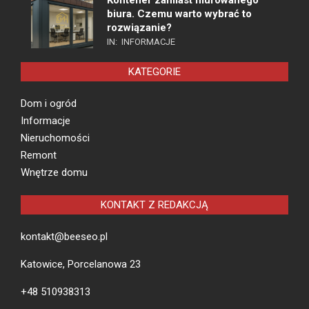
Kontener zamiast murowanego
biura. Czemu warto wybrać to
rozwiązanie?
IN:
INFORMACJE
KATEGORIE
Dom i ogród
Informacje
Nieruchomości
Remont
Wnętrze domu
KONTAKT Z REDAKCJĄ
kontakt@beeseo.pl
Katowice, Porcelanowa 23
+48 510938313