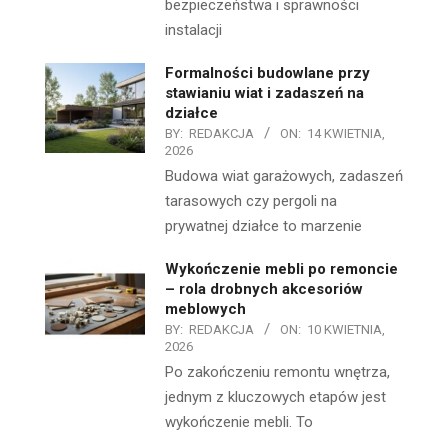
bezpieczeństwa i sprawności
instalacji
Formalności budowlane przy
stawianiu wiat i zadaszeń na
działce
BY:
REDAKCJA
ON:
14 KWIETNIA,
2026
Budowa wiat garażowych, zadaszeń
tarasowych czy pergoli na
prywatnej działce to marzenie
Wykończenie mebli po remoncie
– rola drobnych akcesoriów
meblowych
BY:
REDAKCJA
ON:
10 KWIETNIA,
2026
Po zakończeniu remontu wnętrza,
jednym z kluczowych etapów jest
wykończenie mebli. To