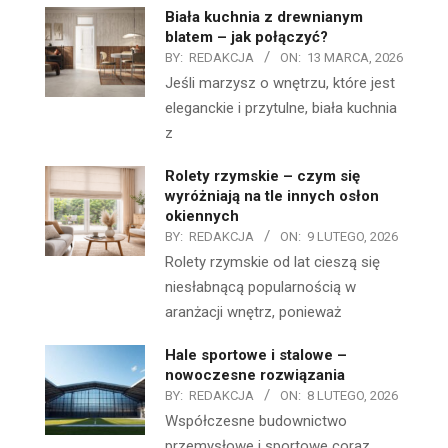
Biała kuchnia z drewnianym
blatem – jak połączyć?
BY:
REDAKCJA
ON:
13 MARCA, 2026
Jeśli marzysz o wnętrzu, które jest
eleganckie i przytulne, biała kuchnia
z
Rolety rzymskie – czym się
wyróżniają na tle innych osłon
okiennych
BY:
REDAKCJA
ON:
9 LUTEGO, 2026
Rolety rzymskie od lat cieszą się
niesłabnącą popularnością w
aranżacji wnętrz, ponieważ
Hale sportowe i stalowe –
nowoczesne rozwiązania
BY:
REDAKCJA
ON:
8 LUTEGO, 2026
Współczesne budownictwo
przemysłowe i sportowe coraz