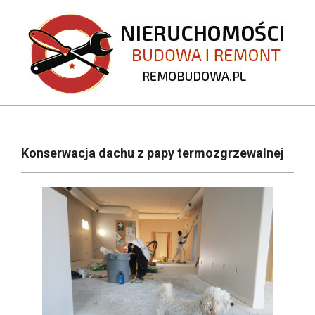
Skip
to
content
REMOBUDOWA.PL
Primary
Navigation
Konserwacja dachu z papy termozgrzewalnej
Menu