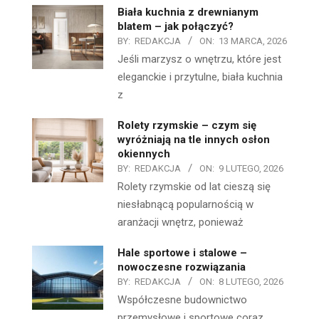
Biała kuchnia z drewnianym
blatem – jak połączyć?
BY:
REDAKCJA
ON:
13 MARCA, 2026
Jeśli marzysz o wnętrzu, które jest
eleganckie i przytulne, biała kuchnia
z
Rolety rzymskie – czym się
wyróżniają na tle innych osłon
okiennych
BY:
REDAKCJA
ON:
9 LUTEGO, 2026
Rolety rzymskie od lat cieszą się
niesłabnącą popularnością w
aranżacji wnętrz, ponieważ
Hale sportowe i stalowe –
nowoczesne rozwiązania
BY:
REDAKCJA
ON:
8 LUTEGO, 2026
Współczesne budownictwo
przemysłowe i sportowe coraz