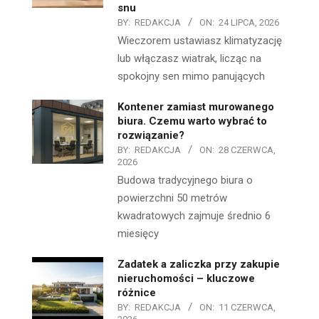
snu
BY:
REDAKCJA
ON:
24 LIPCA, 2026
Wieczorem ustawiasz klimatyzację
lub włączasz wiatrak, licząc na
spokojny sen mimo panujących
Kontener zamiast murowanego
biura. Czemu warto wybrać to
rozwiązanie?
BY:
REDAKCJA
ON:
28 CZERWCA,
2026
Budowa tradycyjnego biura o
powierzchni 50 metrów
kwadratowych zajmuje średnio 6
miesięcy
Zadatek a zaliczka przy zakupie
nieruchomości – kluczowe
różnice
BY:
REDAKCJA
ON:
11 CZERWCA,