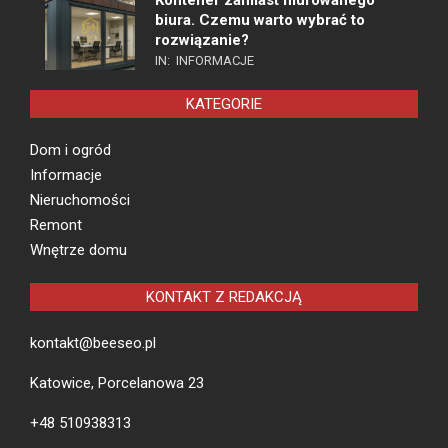
Kontener zamiast murowanego
biura. Czemu warto wybrać to
rozwiązanie?
IN:
INFORMACJE
KATEGORIE
Dom i ogród
Informacje
Nieruchomości
Remont
Wnętrze domu
KONTAKT Z REDAKCJĄ
kontakt@beeseo.pl
Katowice, Porcelanowa 23
+48 510938313