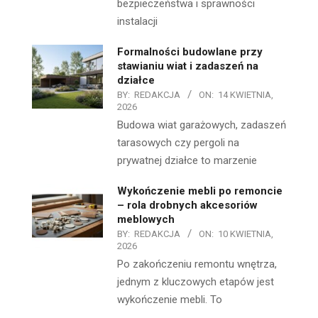
bezpieczeństwa i sprawności
instalacji
Formalności budowlane przy
stawianiu wiat i zadaszeń na
działce
BY:
REDAKCJA
ON:
14 KWIETNIA,
2026
Budowa wiat garażowych, zadaszeń
tarasowych czy pergoli na
prywatnej działce to marzenie
Wykończenie mebli po remoncie
– rola drobnych akcesoriów
meblowych
BY:
REDAKCJA
ON:
10 KWIETNIA,
2026
Po zakończeniu remontu wnętrza,
jednym z kluczowych etapów jest
wykończenie mebli. To