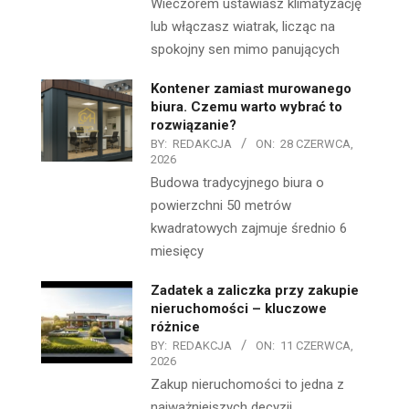
Wieczorem ustawiasz klimatyzację
lub włączasz wiatrak, licząc na
spokojny sen mimo panujących
Kontener zamiast murowanego
biura. Czemu warto wybrać to
rozwiązanie?
BY:
REDAKCJA
ON:
28 CZERWCA,
2026
Budowa tradycyjnego biura o
powierzchni 50 metrów
kwadratowych zajmuje średnio 6
miesięcy
Zadatek a zaliczka przy zakupie
nieruchomości – kluczowe
różnice
BY:
REDAKCJA
ON:
11 CZERWCA,
2026
Zakup nieruchomości to jedna z
najważniejszych decyzji