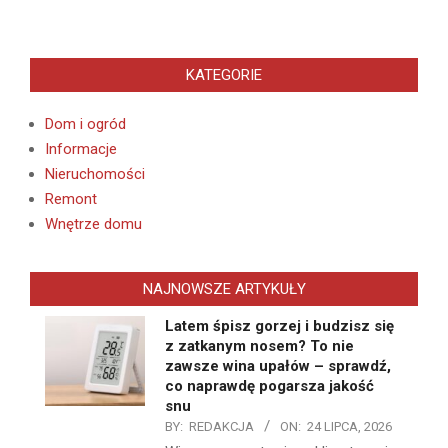
KATEGORIE
Dom i ogród
Informacje
Nieruchomości
Remont
Wnętrze domu
NAJNOWSZE ARTYKUŁY
Latem śpisz gorzej i budzisz się
z zatkanym nosem? To nie
zawsze wina upałów – sprawdź,
co naprawdę pogarsza jakość
snu
BY:
REDAKCJA
ON:
24 LIPCA, 2026