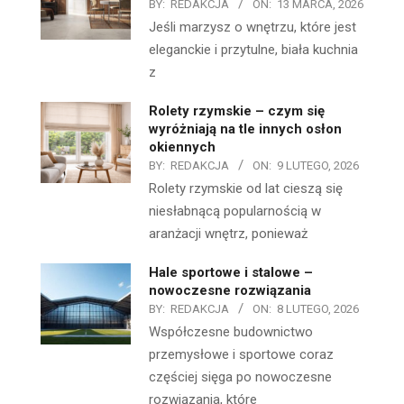
BY:
REDAKCJA
ON:
13 MARCA, 2026
Jeśli marzysz o wnętrzu, które jest
eleganckie i przytulne, biała kuchnia
z
Rolety rzymskie – czym się
wyróżniają na tle innych osłon
okiennych
BY:
REDAKCJA
ON:
9 LUTEGO, 2026
Rolety rzymskie od lat cieszą się
niesłabnącą popularnością w
aranżacji wnętrz, ponieważ
Hale sportowe i stalowe –
nowoczesne rozwiązania
BY:
REDAKCJA
ON:
8 LUTEGO, 2026
Współczesne budownictwo
przemysłowe i sportowe coraz
częściej sięga po nowoczesne
rozwiązania, które