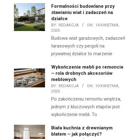
Formalności budowlane przy
stawianiu wiat i zadaszeń na
działce
BY:
REDAKCJA
ON:
14 KWIETNIA,
2026
Budowa wiat garażowych, zadaszeń
tarasowych czy pergoli na
prywatnej działce to marzenie
Wykończenie mebli po remoncie
– rola drobnych akcesoriów
meblowych
BY:
REDAKCJA
ON:
10 KWIETNIA,
2026
Po zakończeniu remontu wnętrza,
jednym z kluczowych etapów jest
wykończenie mebli. To
Biała kuchnia z drewnianym
blatem – jak połączyć?