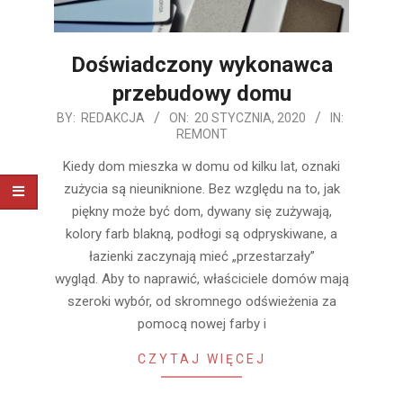
Doświadczony wykonawca
przebudowy domu
2020-
BY:
REDAKCJA
ON:
20 STYCZNIA, 2020
IN:
REMONT
01-
20
Kiedy dom mieszka w domu od kilku lat, oznaki
zużycia są nieuniknione. Bez względu na to, jak
piękny może być dom, dywany się zużywają,
kolory farb blakną, podłogi są odpryskiwane, a
łazienki zaczynają mieć „przestarzały”
wygląd. Aby to naprawić, właściciele domów mają
szeroki wybór, od skromnego odświeżenia za
pomocą nowej farby i
CZYTAJ WIĘCEJ