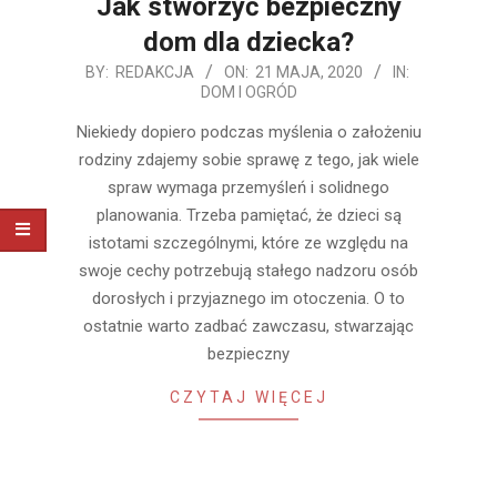
Jak stworzyć bezpieczny
dom dla dziecka?
2020-
BY:
REDAKCJA
ON:
21 MAJA, 2020
IN:
DOM I OGRÓD
05-
21
Niekiedy dopiero podczas myślenia o założeniu
rodziny zdajemy sobie sprawę z tego, jak wiele
spraw wymaga przemyśleń i solidnego
planowania. Trzeba pamiętać, że dzieci są
istotami szczególnymi, które ze względu na
swoje cechy potrzebują stałego nadzoru osób
dorosłych i przyjaznego im otoczenia. O to
ostatnie warto zadbać zawczasu, stwarzając
bezpieczny
CZYTAJ WIĘCEJ