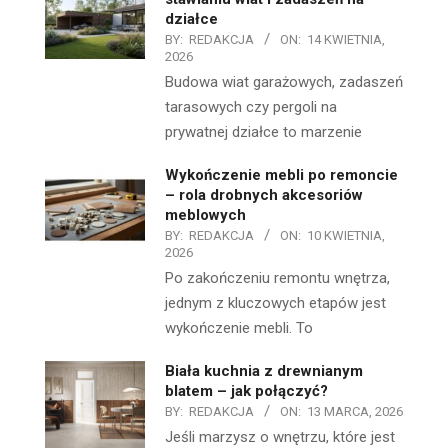
działce
BY:
REDAKCJA
ON:
14 KWIETNIA,
2026
Budowa wiat garażowych, zadaszeń
tarasowych czy pergoli na
prywatnej działce to marzenie
Wykończenie mebli po remoncie
– rola drobnych akcesoriów
meblowych
BY:
REDAKCJA
ON:
10 KWIETNIA,
2026
Po zakończeniu remontu wnętrza,
jednym z kluczowych etapów jest
wykończenie mebli. To
Biała kuchnia z drewnianym
blatem – jak połączyć?
BY:
REDAKCJA
ON:
13 MARCA, 2026
Jeśli marzysz o wnętrzu, które jest