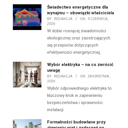
Świadectwo energetyczne dla
wynajmu – obowiązki właściciela
BY:
REDAKCJA
ON:
9 CZERWCA,
2026
W dobie rosnącej świadomości
ekologicznej oraz zaostrzających
się przepisów dotyczących
efektywności energetycznej,
Wybór elektryka – na co zwrócić
uwagę
BY:
REDAKCJA
ON:
28 KWIETNIA,
2026
Wybór odpowiedniego elektryka to
kluczowy krok w zapewnieniu
bezpieczeństwa i sprawności
instalacji
Formalności budowlane przy
stawianiu wiat i zadaszeń na