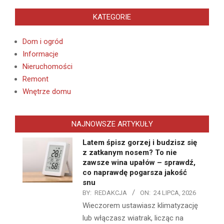
KATEGORIE
Dom i ogród
Informacje
Nieruchomości
Remont
Wnętrze domu
NAJNOWSZE ARTYKUŁY
Latem śpisz gorzej i budzisz się
z zatkanym nosem? To nie
zawsze wina upałów – sprawdź,
co naprawdę pogarsza jakość
snu
BY:
REDAKCJA
ON:
24 LIPCA, 2026
Wieczorem ustawiasz klimatyzację
lub włączasz wiatrak, licząc na