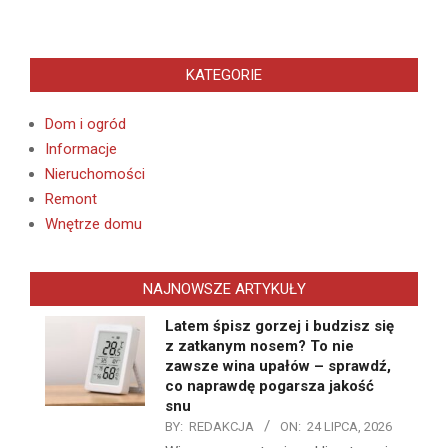
KATEGORIE
Dom i ogród
Informacje
Nieruchomości
Remont
Wnętrze domu
NAJNOWSZE ARTYKUŁY
Latem śpisz gorzej i budzisz się
z zatkanym nosem? To nie
zawsze wina upałów – sprawdź,
co naprawdę pogarsza jakość
snu
BY:
REDAKCJA
ON:
24 LIPCA, 2026