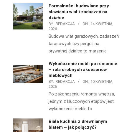
Formalności budowlane przy
stawianiu wiat i zadaszeń na
działce
BY:
REDAKCJA
ON:
14 KWIETNIA,
2026
Budowa wiat garażowych, zadaszeń
tarasowych czy pergoli na
prywatnej działce to marzenie
Wykończenie mebli po remoncie
– rola drobnych akcesoriów
meblowych
BY:
REDAKCJA
ON:
10 KWIETNIA,
2026
Po zakończeniu remontu wnętrza,
jednym z kluczowych etapów jest
wykończenie mebli. To
Biała kuchnia z drewnianym
blatem – jak połączyć?