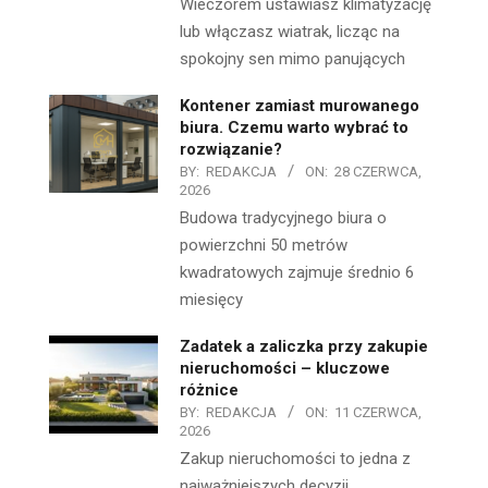
Wieczorem ustawiasz klimatyzację
lub włączasz wiatrak, licząc na
spokojny sen mimo panujących
Kontener zamiast murowanego
biura. Czemu warto wybrać to
rozwiązanie?
BY:
REDAKCJA
ON:
28 CZERWCA,
2026
Budowa tradycyjnego biura o
powierzchni 50 metrów
kwadratowych zajmuje średnio 6
miesięcy
Zadatek a zaliczka przy zakupie
nieruchomości – kluczowe
różnice
BY:
REDAKCJA
ON:
11 CZERWCA,
2026
Zakup nieruchomości to jedna z
najważniejszych decyzji