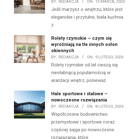
BY:
REDAKCJA
ON:
13 MARCA, 2026
Jeśli marzysz o wnętrzu, które jest
eleganckie i przytulne, biała kuchnia
z
Rolety rzymskie – czym się
wyróżniają na tle innych osłon
okiennych
BY:
REDAKCJA
ON:
9 LUTEGO, 2026
Rolety rzymskie od lat cieszą się
niesłabnącą popularnością w
aranżacji wnętrz, ponieważ
Hale sportowe i stalowe –
nowoczesne rozwiązania
BY:
REDAKCJA
ON:
8 LUTEGO, 2026
Współczesne budownictwo
przemysłowe i sportowe coraz
częściej sięga po nowoczesne
rozwiązania, które