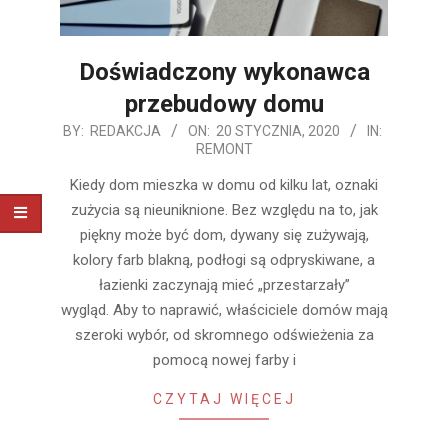
Doświadczony wykonawca
przebudowy domu
2020-
BY:
REDAKCJA
ON:
20 STYCZNIA, 2020
IN:
REMONT
01-
20
Kiedy dom mieszka w domu od kilku lat, oznaki
zużycia są nieuniknione. Bez względu na to, jak
piękny może być dom, dywany się zużywają,
kolory farb blakną, podłogi są odpryskiwane, a
łazienki zaczynają mieć „przestarzały”
wygląd. Aby to naprawić, właściciele domów mają
szeroki wybór, od skromnego odświeżenia za
pomocą nowej farby i
CZYTAJ WIĘCEJ