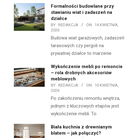
Formalności budowlane przy
stawianiu wiat i zadaszeń na
działce
BY:
REDAKCJA
ON:
14 KWIETNIA,
2026
Budowa wiat garażowych, zadaszeń
tarasowych czy pergoli na
prywatnej działce to marzenie
Wykończenie mebli po remoncie
– rola drobnych akcesoriów
meblowych
BY:
REDAKCJA
ON:
10 KWIETNIA,
2026
Po zakończeniu remontu wnętrza,
jednym z kluczowych etapów jest
wykończenie mebli. To
Biała kuchnia z drewnianym
blatem – jak połączyć?