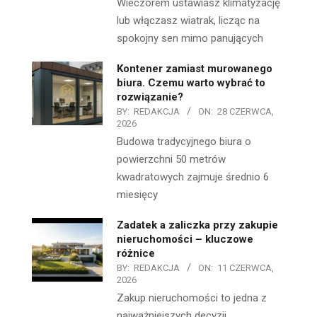
Wieczorem ustawiasz klimatyzację
lub włączasz wiatrak, licząc na
spokojny sen mimo panujących
Kontener zamiast murowanego
biura. Czemu warto wybrać to
rozwiązanie?
BY:
REDAKCJA
ON:
28 CZERWCA,
2026
Budowa tradycyjnego biura o
powierzchni 50 metrów
kwadratowych zajmuje średnio 6
miesięcy
Zadatek a zaliczka przy zakupie
nieruchomości – kluczowe
różnice
BY:
REDAKCJA
ON:
11 CZERWCA,
2026
Zakup nieruchomości to jedna z
najważniejszych decyzji