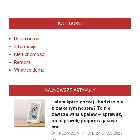
KATEGORIE
Dom i ogród
Informacje
Nieruchomości
Remont
Wnętrze domu
NAJNOWSZE ARTYKUŁY
Latem śpisz gorzej i budzisz się
z zatkanym nosem? To nie
zawsze wina upałów – sprawdź,
co naprawdę pogarsza jakość
snu
BY:
REDAKCJA
ON:
24 LIPCA, 2026