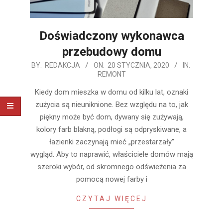
Doświadczony wykonawca
przebudowy domu
2020-
BY:
REDAKCJA
ON:
20 STYCZNIA, 2020
IN:
REMONT
01-
20
Kiedy dom mieszka w domu od kilku lat, oznaki
zużycia są nieuniknione. Bez względu na to, jak
piękny może być dom, dywany się zużywają,
kolory farb blakną, podłogi są odpryskiwane, a
łazienki zaczynają mieć „przestarzały”
wygląd. Aby to naprawić, właściciele domów mają
szeroki wybór, od skromnego odświeżenia za
pomocą nowej farby i
CZYTAJ WIĘCEJ