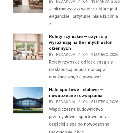
BY:
REDAKCJA
ON:
13 MARCA, 2026
Jeśli marzysz o wnętrzu, które jest
eleganckie i przytulne, biała kuchnia
z
Rolety rzymskie – czym się
wyróżniają na tle innych osłon
okiennych
BY:
REDAKCJA
ON:
9 LUTEGO, 2026
Rolety rzymskie od lat cieszą się
niesłabnącą popularnością w
aranżacji wnętrz, ponieważ
Hale sportowe i stalowe –
nowoczesne rozwiązania
BY:
REDAKCJA
ON:
8 LUTEGO, 2026
Współczesne budownictwo
przemysłowe i sportowe coraz
częściej sięga po nowoczesne
rozwiązania, które