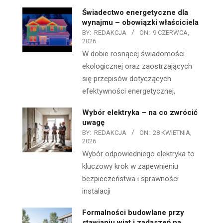
Świadectwo energetyczne dla
wynajmu – obowiązki właściciela
BY:
REDAKCJA
ON:
9 CZERWCA,
2026
W dobie rosnącej świadomości
ekologicznej oraz zaostrzających
się przepisów dotyczących
efektywności energetycznej,
Wybór elektryka – na co zwrócić
uwagę
BY:
REDAKCJA
ON:
28 KWIETNIA,
2026
Wybór odpowiedniego elektryka to
kluczowy krok w zapewnieniu
bezpieczeństwa i sprawności
instalacji
Formalności budowlane przy
stawianiu wiat i zadaszeń na