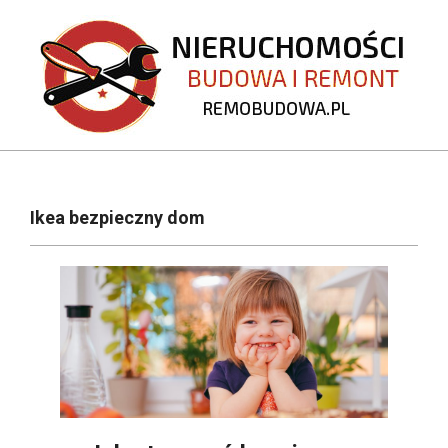
Skip
to
content
REMOBUDOWA.PL
Primary
Navigation
Ikea bezpieczny dom
Menu