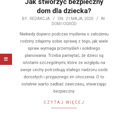
Jak stworzyć bezpieczny
dom dla dziecka?
2020-
BY:
REDAKCJA
ON:
21 MAJA, 2020
IN:
DOM I OGRÓD
05-
21
Niekiedy dopiero podczas myślenia o założeniu
rodziny zdajemy sobie sprawę z tego, jak wiele
spraw wymaga przemyśleń i solidnego
planowania. Trzeba pamiętać, że dzieci są
istotami szczególnymi, które ze względu na
swoje cechy potrzebują stałego nadzoru osób
dorosłych i przyjaznego im otoczenia. O to
ostatnie warto zadbać zawczasu, stwarzając
bezpieczny
CZYTAJ WIĘCEJ