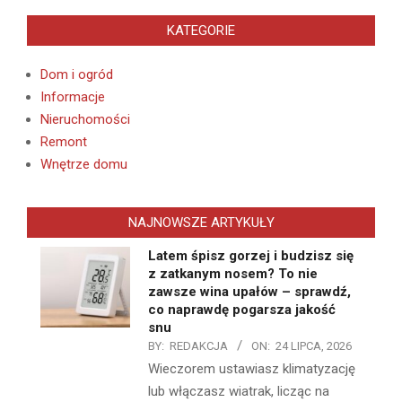
KATEGORIE
Dom i ogród
Informacje
Nieruchomości
Remont
Wnętrze domu
NAJNOWSZE ARTYKUŁY
Latem śpisz gorzej i budzisz się
z zatkanym nosem? To nie
zawsze wina upałów – sprawdź,
co naprawdę pogarsza jakość
snu
BY:
REDAKCJA
ON:
24 LIPCA, 2026
Wieczorem ustawiasz klimatyzację
lub włączasz wiatrak, licząc na