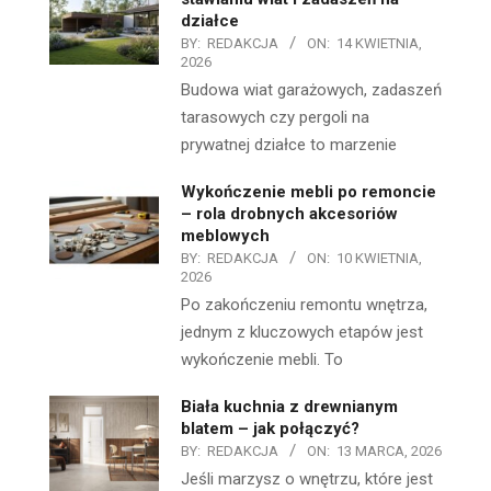
działce
BY:
REDAKCJA
ON:
14 KWIETNIA,
2026
Budowa wiat garażowych, zadaszeń
tarasowych czy pergoli na
prywatnej działce to marzenie
Wykończenie mebli po remoncie
– rola drobnych akcesoriów
meblowych
BY:
REDAKCJA
ON:
10 KWIETNIA,
2026
Po zakończeniu remontu wnętrza,
jednym z kluczowych etapów jest
wykończenie mebli. To
Biała kuchnia z drewnianym
blatem – jak połączyć?
BY:
REDAKCJA
ON:
13 MARCA, 2026
Jeśli marzysz o wnętrzu, które jest