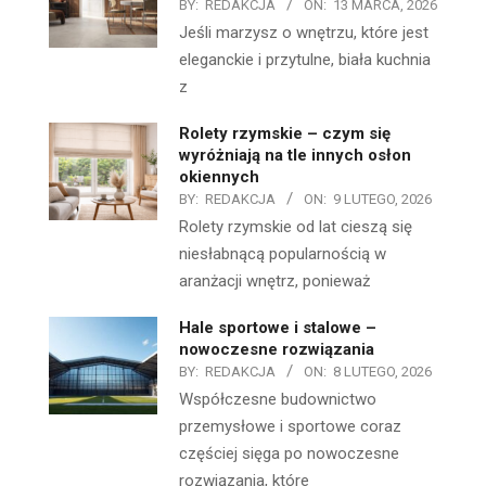
BY:
REDAKCJA
ON:
13 MARCA, 2026
Jeśli marzysz o wnętrzu, które jest
eleganckie i przytulne, biała kuchnia
z
Rolety rzymskie – czym się
wyróżniają na tle innych osłon
okiennych
BY:
REDAKCJA
ON:
9 LUTEGO, 2026
Rolety rzymskie od lat cieszą się
niesłabnącą popularnością w
aranżacji wnętrz, ponieważ
Hale sportowe i stalowe –
nowoczesne rozwiązania
BY:
REDAKCJA
ON:
8 LUTEGO, 2026
Współczesne budownictwo
przemysłowe i sportowe coraz
częściej sięga po nowoczesne
rozwiązania, które