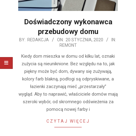
Doświadczony wykonawca
przebudowy domu
2020-
BY:
REDAKCJA
ON:
20 STYCZNIA, 2020
IN:
REMONT
01-
20
Kiedy dom mieszka w domu od kilku lat, oznaki
zużycia są nieuniknione. Bez względu na to, jak
piękny może być dom, dywany się zużywają,
kolory farb blakną, podłogi są odpryskiwane, a
łazienki zaczynają mieć „przestarzały”
wygląd. Aby to naprawić, właściciele domów mają
szeroki wybór, od skromnego odświeżenia za
pomocą nowej farby i
CZYTAJ WIĘCEJ