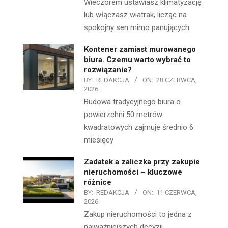
Wieczorem ustawiasz klimatyzację
lub włączasz wiatrak, licząc na
spokojny sen mimo panujących
Kontener zamiast murowanego
biura. Czemu warto wybrać to
rozwiązanie?
BY:
REDAKCJA
ON:
28 CZERWCA,
2026
Budowa tradycyjnego biura o
powierzchni 50 metrów
kwadratowych zajmuje średnio 6
miesięcy
Zadatek a zaliczka przy zakupie
nieruchomości – kluczowe
różnice
BY:
REDAKCJA
ON:
11 CZERWCA,
2026
Zakup nieruchomości to jedna z
najważniejszych decyzji