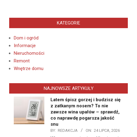
KATEGORIE
Dom i ogród
Informacje
Nieruchomości
Remont
Wnętrze domu
NAJNOWSZE ARTYKUŁY
Latem śpisz gorzej i budzisz się
z zatkanym nosem? To nie
zawsze wina upałów – sprawdź,
co naprawdę pogarsza jakość
snu
BY:
REDAKCJA
ON:
24 LIPCA, 2026