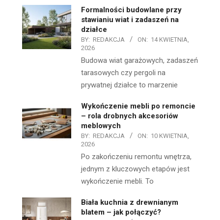
Formalności budowlane przy
stawianiu wiat i zadaszeń na
działce
BY:
REDAKCJA
ON:
14 KWIETNIA,
2026
Budowa wiat garażowych, zadaszeń
tarasowych czy pergoli na
prywatnej działce to marzenie
Wykończenie mebli po remoncie
– rola drobnych akcesoriów
meblowych
BY:
REDAKCJA
ON:
10 KWIETNIA,
2026
Po zakończeniu remontu wnętrza,
jednym z kluczowych etapów jest
wykończenie mebli. To
Biała kuchnia z drewnianym
blatem – jak połączyć?