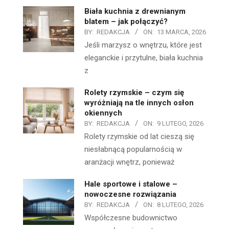
Biała kuchnia z drewnianym
blatem – jak połączyć?
BY:
REDAKCJA
ON:
13 MARCA, 2026
Jeśli marzysz o wnętrzu, które jest
eleganckie i przytulne, biała kuchnia
z
Rolety rzymskie – czym się
wyróżniają na tle innych osłon
okiennych
BY:
REDAKCJA
ON:
9 LUTEGO, 2026
Rolety rzymskie od lat cieszą się
niesłabnącą popularnością w
aranżacji wnętrz, ponieważ
Hale sportowe i stalowe –
nowoczesne rozwiązania
BY:
REDAKCJA
ON:
8 LUTEGO, 2026
Współczesne budownictwo