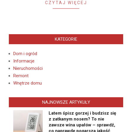
CZYTAJ WIĘCEJ
KATEGORIE
Dom i ogród
Informacje
Nieruchomości
Remont
Wnętrze domu
NAJNOWSZE ARTYKUŁY
Latem śpisz gorzej i budzisz się
z zatkanym nosem? To nie
zawsze wina upałów – sprawdź,
co naprawdę pogarsza jakość