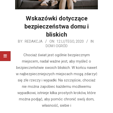
Wskazówki dotyczące
bezpieczeństwa domu i
bliskich
2020-
BY:
REDAKCJA
ON:
12 LUTEGO, 2020
IN:
DOM I OGRÓD
02-
12
Chociaż świat jest ogólnie bezpiecznym
miejscem, nadal ważne jest, aby myśleć o
bezpieczeństwie swoich bliskich. W końcu nawet
w najbezpieczniejszych miejscach mogą zdarzyć
się złe rzeczy i wypadki. Na szczęście, chociaż
nie można zapobiec każdemu możliwemu
wypadkowi, istnieje kilka prostych kroków, które
można podjąć, aby pomóc chronić swój dom,
własność, siebie i