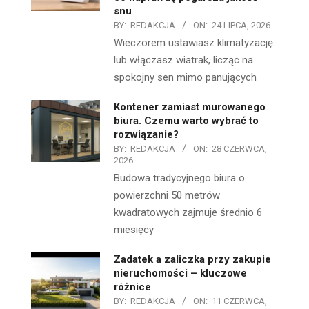
snu
BY:
REDAKCJA
ON:
24 LIPCA, 2026
Wieczorem ustawiasz klimatyzację
lub włączasz wiatrak, licząc na
spokojny sen mimo panujących
Kontener zamiast murowanego
biura. Czemu warto wybrać to
rozwiązanie?
BY:
REDAKCJA
ON:
28 CZERWCA,
2026
Budowa tradycyjnego biura o
powierzchni 50 metrów
kwadratowych zajmuje średnio 6
miesięcy
Zadatek a zaliczka przy zakupie
nieruchomości – kluczowe
różnice
BY:
REDAKCJA
ON:
11 CZERWCA,