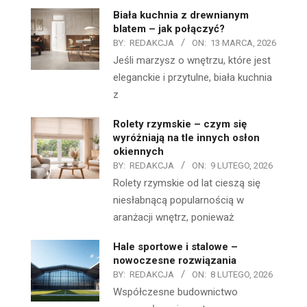
Biała kuchnia z drewnianym
blatem – jak połączyć?
BY:
REDAKCJA
ON:
13 MARCA, 2026
Jeśli marzysz o wnętrzu, które jest
eleganckie i przytulne, biała kuchnia
z
Rolety rzymskie – czym się
wyróżniają na tle innych osłon
okiennych
BY:
REDAKCJA
ON:
9 LUTEGO, 2026
Rolety rzymskie od lat cieszą się
niesłabnącą popularnością w
aranżacji wnętrz, ponieważ
Hale sportowe i stalowe –
nowoczesne rozwiązania
BY:
REDAKCJA
ON:
8 LUTEGO, 2026
Współczesne budownictwo