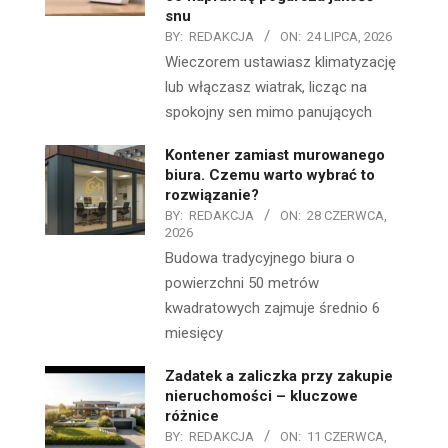
snu
BY:
REDAKCJA
ON:
24 LIPCA, 2026
Wieczorem ustawiasz klimatyzację
lub włączasz wiatrak, licząc na
spokojny sen mimo panujących
Kontener zamiast murowanego
biura. Czemu warto wybrać to
rozwiązanie?
BY:
REDAKCJA
ON:
28 CZERWCA,
2026
Budowa tradycyjnego biura o
powierzchni 50 metrów
kwadratowych zajmuje średnio 6
miesięcy
Zadatek a zaliczka przy zakupie
nieruchomości – kluczowe
różnice
BY:
REDAKCJA
ON:
11 CZERWCA,