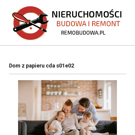
Skip
to
content
REMOBUDOWA.PL
Primary
Navigation
Dom z papieru cda s01e02
Menu