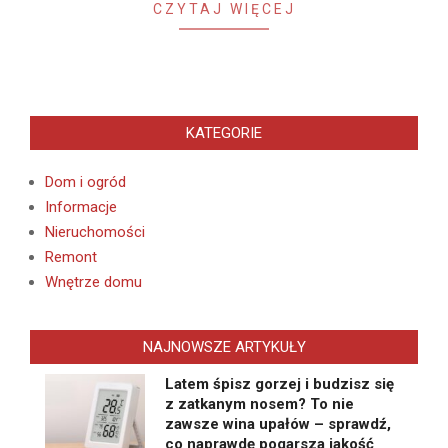
CZYTAJ WIĘCEJ
KATEGORIE
Dom i ogród
Informacje
Nieruchomości
Remont
Wnętrze domu
NAJNOWSZE ARTYKUŁY
Latem śpisz gorzej i budzisz się
z zatkanym nosem? To nie
zawsze wina upałów – sprawdź,
co naprawdę pogarsza jakość