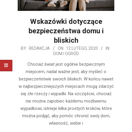
Wskazówki dotyczące
bezpieczeństwa domu i
bliskich
2020-
BY:
REDAKCJA
ON:
12 LUTEGO, 2020
IN:
DOM I OGRÓD
02-
12
Chociaż świat jest ogólnie bezpiecznym
miejscem, nadal ważne jest, aby myśleć o
bezpieczeństwie swoich bliskich. W końcu nawet
w najbezpieczniejszych miejscach mogą zdarzyć
się złe rzeczy i wypadki. Na szczęście, chociaż
nie można zapobiec każdemu możliwemu
wypadkowi, istnieje kilka prostych kroków, które
można podjąć, aby pomóc chronić swój dom,
własność, siebie i