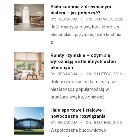
Biała kuchnia z drewnianym
blatem – jak połączyć?
BY:
REDAKCJA
ON:
13 MARCA, 2026
Jeśli marzysz o wnętrzu, które jest
eleganckie i przytulne, biała kuchnia
z
Rolety rzymskie – czym się
wyróżniają na tle innych osłon
okiennych
BY:
REDAKCJA
ON:
9 LUTEGO, 2026
Rolety rzymskie od lat cieszą się
niesłabnącą popularnością w
aranżacji wnętrz, ponieważ
Hale sportowe i stalowe –
nowoczesne rozwiązania
BY:
REDAKCJA
ON:
8 LUTEGO, 2026
Współczesne budownictwo