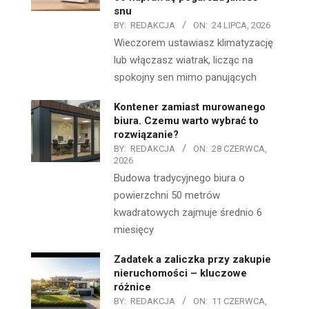
snu
BY:
REDAKCJA
ON:
24 LIPCA, 2026
Wieczorem ustawiasz klimatyzację
lub włączasz wiatrak, licząc na
spokojny sen mimo panujących
Kontener zamiast murowanego
biura. Czemu warto wybrać to
rozwiązanie?
BY:
REDAKCJA
ON:
28 CZERWCA,
2026
Budowa tradycyjnego biura o
powierzchni 50 metrów
kwadratowych zajmuje średnio 6
miesięcy
Zadatek a zaliczka przy zakupie
nieruchomości – kluczowe
różnice
BY:
REDAKCJA
ON:
11 CZERWCA,