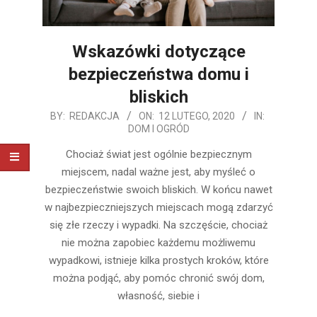
Wskazówki dotyczące
bezpieczeństwa domu i
bliskich
2020-
BY:
REDAKCJA
ON:
12 LUTEGO, 2020
IN:
DOM I OGRÓD
02-
12
Chociaż świat jest ogólnie bezpiecznym
miejscem, nadal ważne jest, aby myśleć o
bezpieczeństwie swoich bliskich. W końcu nawet
w najbezpieczniejszych miejscach mogą zdarzyć
się złe rzeczy i wypadki. Na szczęście, chociaż
nie można zapobiec każdemu możliwemu
wypadkowi, istnieje kilka prostych kroków, które
można podjąć, aby pomóc chronić swój dom,
własność, siebie i