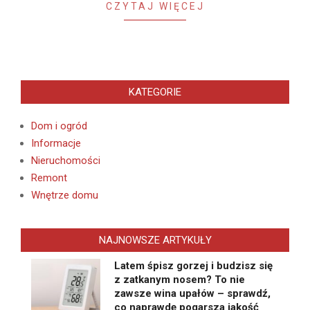
CZYTAJ WIĘCEJ
KATEGORIE
Dom i ogród
Informacje
Nieruchomości
Remont
Wnętrze domu
NAJNOWSZE ARTYKUŁY
Latem śpisz gorzej i budzisz się
z zatkanym nosem? To nie
zawsze wina upałów – sprawdź,
co naprawdę pogarsza jakość