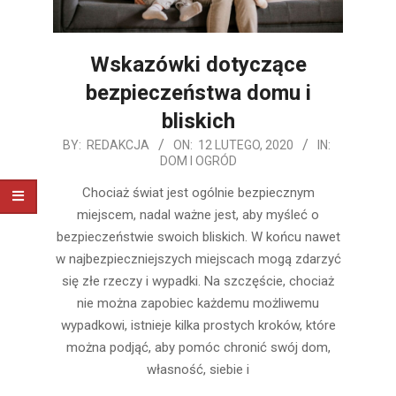
Wskazówki dotyczące
bezpieczeństwa domu i
bliskich
2020-
BY:
REDAKCJA
ON:
12 LUTEGO, 2020
IN:
DOM I OGRÓD
02-
12
Chociaż świat jest ogólnie bezpiecznym
miejscem, nadal ważne jest, aby myśleć o
bezpieczeństwie swoich bliskich. W końcu nawet
w najbezpieczniejszych miejscach mogą zdarzyć
się złe rzeczy i wypadki. Na szczęście, chociaż
nie można zapobiec każdemu możliwemu
wypadkowi, istnieje kilka prostych kroków, które
można podjąć, aby pomóc chronić swój dom,
własność, siebie i