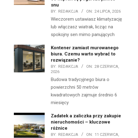
snu
BY:
REDAKCJA
ON:
24 LIPCA, 2026
Wieczorem ustawiasz klimatyzację
lub włączasz wiatrak, licząc na
spokojny sen mimo panujących
Kontener zamiast murowanego
biura. Czemu warto wybrać to
rozwiązanie?
BY:
REDAKCJA
ON:
28 CZERWCA,
2026
Budowa tradycyjnego biura o
powierzchni 50 metrów
kwadratowych zajmuje średnio 6
miesięcy
Zadatek a zaliczka przy zakupie
nieruchomości – kluczowe
różnice
BY:
REDAKCJA
ON:
11 CZERWCA,