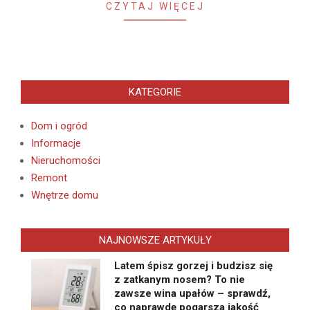
CZYTAJ WIĘCEJ
KATEGORIE
Dom i ogród
Informacje
Nieruchomości
Remont
Wnętrze domu
NAJNOWSZE ARTYKUŁY
Latem śpisz gorzej i budzisz się
z zatkanym nosem? To nie
zawsze wina upałów – sprawdź,
co naprawdę pogarsza jakość