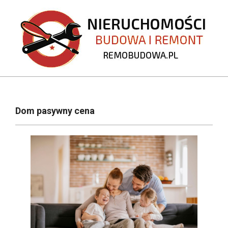
Skip
to
content
REMOBUDOWA.PL
Primary
Navigation
Dom pasywny cena
Menu