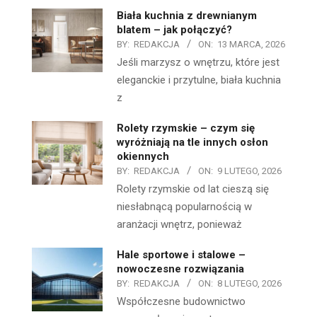
Biała kuchnia z drewnianym
blatem – jak połączyć?
BY:
REDAKCJA
ON:
13 MARCA, 2026
Jeśli marzysz o wnętrzu, które jest
eleganckie i przytulne, biała kuchnia
z
Rolety rzymskie – czym się
wyróżniają na tle innych osłon
okiennych
BY:
REDAKCJA
ON:
9 LUTEGO, 2026
Rolety rzymskie od lat cieszą się
niesłabnącą popularnością w
aranżacji wnętrz, ponieważ
Hale sportowe i stalowe –
nowoczesne rozwiązania
BY:
REDAKCJA
ON:
8 LUTEGO, 2026
Współczesne budownictwo