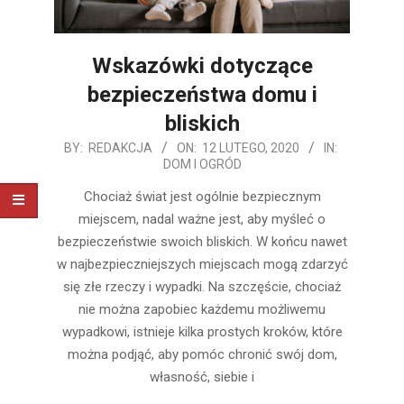
Wskazówki dotyczące
bezpieczeństwa domu i
bliskich
2020-
BY:
REDAKCJA
ON:
12 LUTEGO, 2020
IN:
DOM I OGRÓD
02-
12
Chociaż świat jest ogólnie bezpiecznym
miejscem, nadal ważne jest, aby myśleć o
bezpieczeństwie swoich bliskich. W końcu nawet
w najbezpieczniejszych miejscach mogą zdarzyć
się złe rzeczy i wypadki. Na szczęście, chociaż
nie można zapobiec każdemu możliwemu
wypadkowi, istnieje kilka prostych kroków, które
można podjąć, aby pomóc chronić swój dom,
własność, siebie i