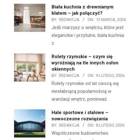
Biała kuchnia z drewnianym
blatem – jak połączyć?
BY:
REDAKCJA
ON:
13 MARCA, 2026
Jeśli marzysz o wnętrzu, które jest
eleganckie i przytulne, biała kuchnia
z
Rolety rzymskie – czym się
wyróżniają na tle innych osłon
okiennych
BY:
REDAKCJA
ON:
9 LUTEGO, 2026
Rolety rzymskie od lat cieszą się
niesłabnącą popularnością w
aranżacji wnętrz, ponieważ
Hale sportowe i stalowe –
nowoczesne rozwiązania
BY:
REDAKCJA
ON:
8 LUTEGO, 2026
Współczesne budownictwo