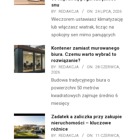
snu
BY:
REDAKCJA
ON:
24 LIPCA, 2026
Wieczorem ustawiasz klimatyzację
lub włączasz wiatrak, licząc na
spokojny sen mimo panujących
Kontener zamiast murowanego
biura. Czemu warto wybrać to
rozwiązanie?
BY:
REDAKCJA
ON:
28 CZERWCA,
2026
Budowa tradycyjnego biura o
powierzchni 50 metrów
kwadratowych zajmuje średnio 6
miesięcy
Zadatek a zaliczka przy zakupie
nieruchomości – kluczowe
różnice
BY:
REDAKCJA
ON:
11 CZERWCA,