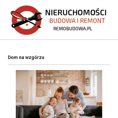
Skip
to
content
REMOBUDOWA.PL
Primary
Navigation
Dom na wzgórzu
Menu