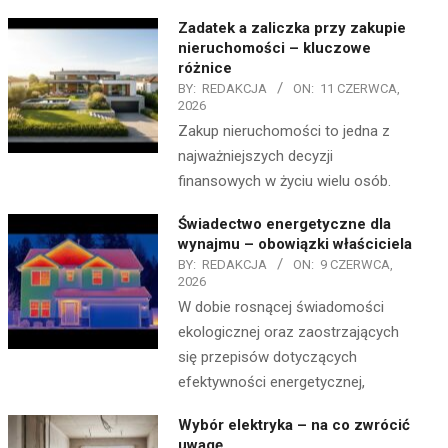
Zadatek a zaliczka przy zakupie
nieruchomości – kluczowe
różnice
BY:
REDAKCJA
ON:
11 CZERWCA,
2026
Zakup nieruchomości to jedna z
najważniejszych decyzji
finansowych w życiu wielu osób.
Świadectwo energetyczne dla
wynajmu – obowiązki właściciela
BY:
REDAKCJA
ON:
9 CZERWCA,
2026
W dobie rosnącej świadomości
ekologicznej oraz zaostrzających
się przepisów dotyczących
efektywności energetycznej,
Wybór elektryka – na co zwrócić
uwagę