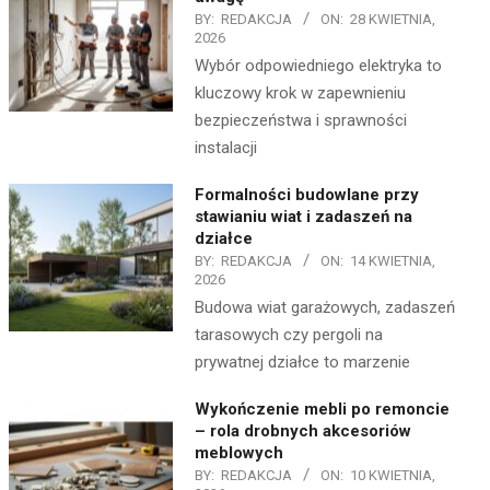
BY:
REDAKCJA
ON:
28 KWIETNIA,
2026
Wybór odpowiedniego elektryka to
kluczowy krok w zapewnieniu
bezpieczeństwa i sprawności
instalacji
Formalności budowlane przy
stawianiu wiat i zadaszeń na
działce
BY:
REDAKCJA
ON:
14 KWIETNIA,
2026
Budowa wiat garażowych, zadaszeń
tarasowych czy pergoli na
prywatnej działce to marzenie
Wykończenie mebli po remoncie
– rola drobnych akcesoriów
meblowych
BY:
REDAKCJA
ON:
10 KWIETNIA,