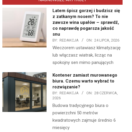
Latem śpisz gorzej i budzisz się
z zatkanym nosem? To nie
zawsze wina upałów – sprawdź,
co naprawdę pogarsza jakość
snu
BY:
REDAKCJA
ON:
24 LIPCA, 2026
Wieczorem ustawiasz klimatyzację
lub włączasz wiatrak, licząc na
spokojny sen mimo panujących
Kontener zamiast murowanego
biura. Czemu warto wybrać to
rozwiązanie?
BY:
REDAKCJA
ON:
28 CZERWCA,
2026
Budowa tradycyjnego biura o
powierzchni 50 metrów
kwadratowych zajmuje średnio 6
miesięcy