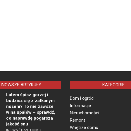
JNOWSZE ARTYKUŁY
KATEGORIE
Latem śpisz gorzej i
Dom i ogród
budzisz się z zatkanym
Informacje
nosem? To nie zawsze
wina upałów – sprawdź,
Nieruchomości
co naprawdę pogarsza
Remont
jakość snu
Wnętrze domu
IN:
WNĘTRZE DOMU