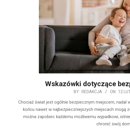
Wskazówki dotyczące bezp
2020-
BY:
REDAKCJA
ON:
12 LU
02-
Chociaż świat jest ogólnie bezpiecznym miejscem, nadal w
12
końcu nawet w najbezpieczniejszych miejscach mogą zda
można zapobiec każdemu możliwemu wypadkowi, istniej
chronić swój dom,