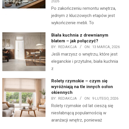
2026
Po zakończeniu remontu wnętrza,
jednym z kluczowych etapów jest
wykończenie mebli. To
Biała kuchnia z drewnianym
blatem – jak połączyć?
BY:
REDAKCJA
ON:
13 MARCA, 2026
Jeśli marzysz o wnętrzu, które jest
eleganckie i przytulne, biała kuchnia
z
Rolety rzymskie – czym się
wyróżniają na tle innych osłon
okiennych
BY:
REDAKCJA
ON:
9 LUTEGO, 2026
Rolety rzymskie od lat cieszą się
niesłabnącą popularnością w
aranżacji wnętrz, ponieważ