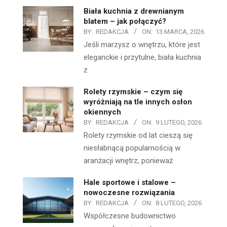
Biała kuchnia z drewnianym
blatem – jak połączyć?
BY:
REDAKCJA
ON:
13 MARCA, 2026
Jeśli marzysz o wnętrzu, które jest
eleganckie i przytulne, biała kuchnia
z
Rolety rzymskie – czym się
wyróżniają na tle innych osłon
okiennych
BY:
REDAKCJA
ON:
9 LUTEGO, 2026
Rolety rzymskie od lat cieszą się
niesłabnącą popularnością w
aranżacji wnętrz, ponieważ
Hale sportowe i stalowe –
nowoczesne rozwiązania
BY:
REDAKCJA
ON:
8 LUTEGO, 2026
Współczesne budownictwo