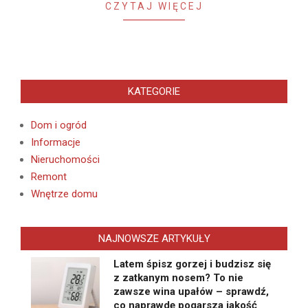
CZYTAJ WIĘCEJ
KATEGORIE
Dom i ogród
Informacje
Nieruchomości
Remont
Wnętrze domu
NAJNOWSZE ARTYKUŁY
Latem śpisz gorzej i budzisz się
z zatkanym nosem? To nie
zawsze wina upałów – sprawdź,
co naprawdę pogarsza jakość