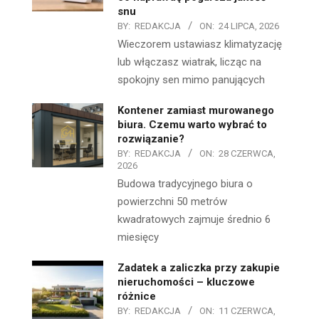
snu
BY:
REDAKCJA
ON:
24 LIPCA, 2026
Wieczorem ustawiasz klimatyzację
lub włączasz wiatrak, licząc na
spokojny sen mimo panujących
Kontener zamiast murowanego
biura. Czemu warto wybrać to
rozwiązanie?
BY:
REDAKCJA
ON:
28 CZERWCA,
2026
Budowa tradycyjnego biura o
powierzchni 50 metrów
kwadratowych zajmuje średnio 6
miesięcy
Zadatek a zaliczka przy zakupie
nieruchomości – kluczowe
różnice
BY:
REDAKCJA
ON:
11 CZERWCA,