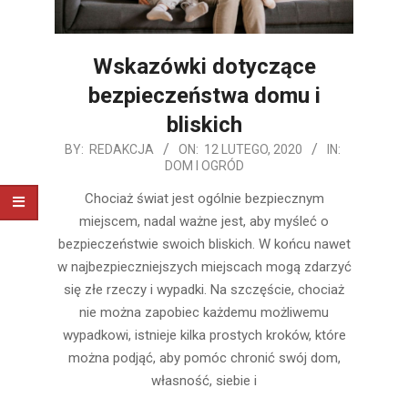
Wskazówki dotyczące
bezpieczeństwa domu i
bliskich
2020-
BY:
REDAKCJA
ON:
12 LUTEGO, 2020
IN:
DOM I OGRÓD
02-
12
Chociaż świat jest ogólnie bezpiecznym
miejscem, nadal ważne jest, aby myśleć o
bezpieczeństwie swoich bliskich. W końcu nawet
w najbezpieczniejszych miejscach mogą zdarzyć
się złe rzeczy i wypadki. Na szczęście, chociaż
nie można zapobiec każdemu możliwemu
wypadkowi, istnieje kilka prostych kroków, które
można podjąć, aby pomóc chronić swój dom,
własność, siebie i