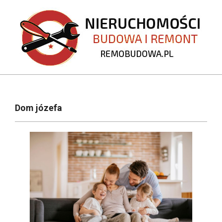
Skip
to
content
REMOBUDOWA.PL
Primary
Navigation
Dom józefa
Menu