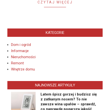
CZYTAJ WIĘCEJ
KATEGORIE
Dom i ogród
Informacje
Nieruchomości
Remont
Wnętrze domu
NAJNOWSZE ARTYKUŁY
Latem śpisz gorzej i budzisz się
z zatkanym nosem? To nie
zawsze wina upałów – sprawdź,
co naprawdę pogarsza jakość