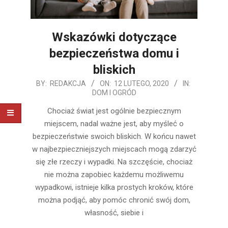
Wskazówki dotyczące
bezpieczeństwa domu i
bliskich
2020-
BY:
REDAKCJA
ON:
12 LUTEGO, 2020
IN:
DOM I OGRÓD
02-
12
Chociaż świat jest ogólnie bezpiecznym
miejscem, nadal ważne jest, aby myśleć o
bezpieczeństwie swoich bliskich. W końcu nawet
w najbezpieczniejszych miejscach mogą zdarzyć
się złe rzeczy i wypadki. Na szczęście, chociaż
nie można zapobiec każdemu możliwemu
wypadkowi, istnieje kilka prostych kroków, które
można podjąć, aby pomóc chronić swój dom,
własność, siebie i