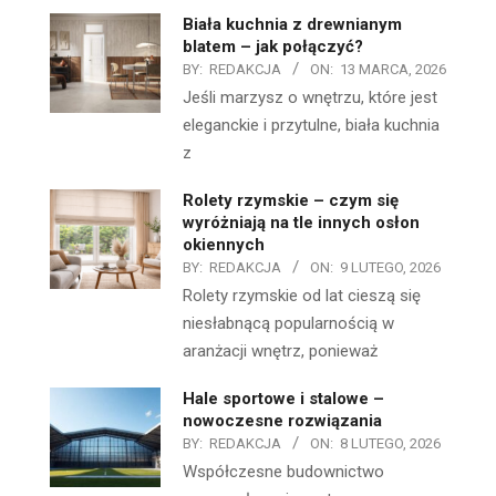
Biała kuchnia z drewnianym
blatem – jak połączyć?
BY:
REDAKCJA
ON:
13 MARCA, 2026
Jeśli marzysz o wnętrzu, które jest
eleganckie i przytulne, biała kuchnia
z
Rolety rzymskie – czym się
wyróżniają na tle innych osłon
okiennych
BY:
REDAKCJA
ON:
9 LUTEGO, 2026
Rolety rzymskie od lat cieszą się
niesłabnącą popularnością w
aranżacji wnętrz, ponieważ
Hale sportowe i stalowe –
nowoczesne rozwiązania
BY:
REDAKCJA
ON:
8 LUTEGO, 2026
Współczesne budownictwo