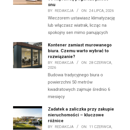
snu
BY:
REDAKCJA
ON:
24 LIPCA, 2026
Wieczorem ustawiasz klimatyzację
lub włączasz wiatrak, licząc na
spokojny sen mimo panujących
Kontener zamiast murowanego
biura. Czemu warto wybrać to
rozwiązanie?
BY:
REDAKCJA
ON:
28 CZERWCA,
2026
Budowa tradycyjnego biura o
powierzchni 50 metrów
kwadratowych zajmuje średnio 6
miesięcy
Zadatek a zaliczka przy zakupie
nieruchomości – kluczowe
różnice
BY:
REDAKCJA
ON:
11 CZERWCA,