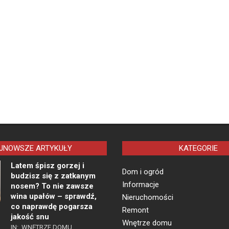
JNOWSZE ARTYKUŁY
KATEGORIE
Latem śpisz gorzej i
Dom i ogród
budzisz się z zatkanym
Informacje
nosem? To nie zawsze
wina upałów – sprawdź,
Nieruchomości
co naprawdę pogarsza
Remont
jakość snu
Wnętrze domu
IN:
WNĘTRZE DOMU