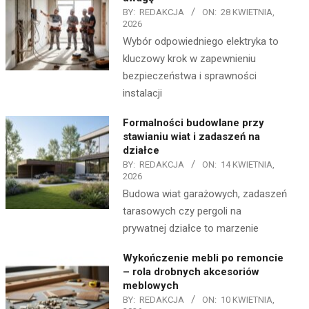
BY:
REDAKCJA
ON:
28 KWIETNIA,
2026
Wybór odpowiedniego elektryka to
kluczowy krok w zapewnieniu
bezpieczeństwa i sprawności
instalacji
Formalności budowlane przy
stawianiu wiat i zadaszeń na
działce
BY:
REDAKCJA
ON:
14 KWIETNIA,
2026
Budowa wiat garażowych, zadaszeń
tarasowych czy pergoli na
prywatnej działce to marzenie
Wykończenie mebli po remoncie
– rola drobnych akcesoriów
meblowych
BY:
REDAKCJA
ON:
10 KWIETNIA,