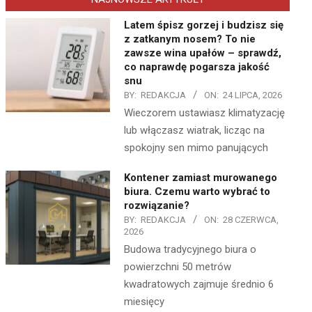
Latem śpisz gorzej i budzisz się
z zatkanym nosem? To nie
zawsze wina upałów – sprawdź,
co naprawdę pogarsza jakość
snu
BY:
REDAKCJA
ON:
24 LIPCA, 2026
Wieczorem ustawiasz klimatyzację
lub włączasz wiatrak, licząc na
spokojny sen mimo panujących
Kontener zamiast murowanego
biura. Czemu warto wybrać to
rozwiązanie?
BY:
REDAKCJA
ON:
28 CZERWCA,
2026
Budowa tradycyjnego biura o
powierzchni 50 metrów
kwadratowych zajmuje średnio 6
miesięcy