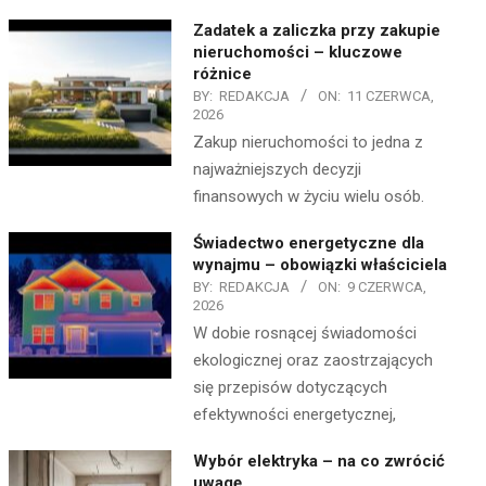
Zadatek a zaliczka przy zakupie
nieruchomości – kluczowe
różnice
BY:
REDAKCJA
ON:
11 CZERWCA,
2026
Zakup nieruchomości to jedna z
najważniejszych decyzji
finansowych w życiu wielu osób.
Świadectwo energetyczne dla
wynajmu – obowiązki właściciela
BY:
REDAKCJA
ON:
9 CZERWCA,
2026
W dobie rosnącej świadomości
ekologicznej oraz zaostrzających
się przepisów dotyczących
efektywności energetycznej,
Wybór elektryka – na co zwrócić
uwagę