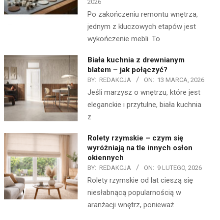
2026
Po zakończeniu remontu wnętrza,
jednym z kluczowych etapów jest
wykończenie mebli. To
Biała kuchnia z drewnianym
blatem – jak połączyć?
BY:
REDAKCJA
ON:
13 MARCA, 2026
Jeśli marzysz o wnętrzu, które jest
eleganckie i przytulne, biała kuchnia
z
Rolety rzymskie – czym się
wyróżniają na tle innych osłon
okiennych
BY:
REDAKCJA
ON:
9 LUTEGO, 2026
Rolety rzymskie od lat cieszą się
niesłabnącą popularnością w
aranżacji wnętrz, ponieważ