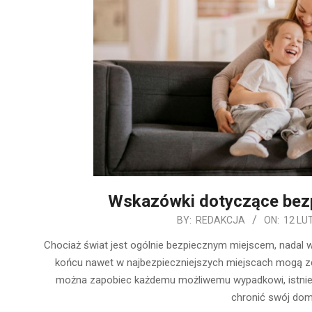
Wskazówki dotyczące bezp
2020-
BY:
REDAKCJA
ON:
12 LU
02-
Chociaż świat jest ogólnie bezpiecznym miejscem, nadal w
12
końcu nawet w najbezpieczniejszych miejscach mogą zda
można zapobiec każdemu możliwemu wypadkowi, istniej
chronić swój dom,