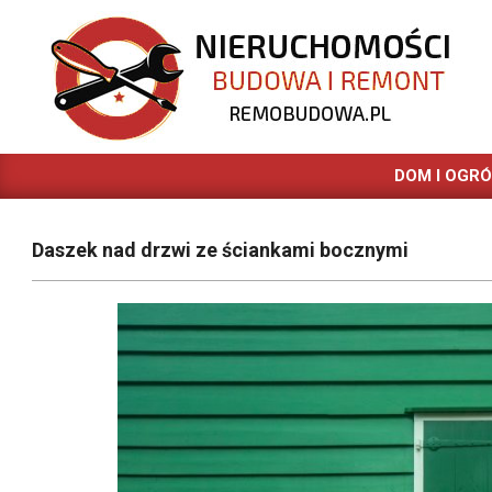
Skip
to
content
REMOBUDOWA.PL
DOM I OGR
Daszek nad drzwi ze ściankami bocznymi