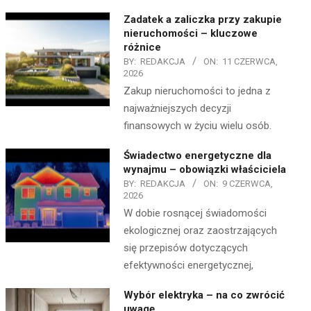
Zadatek a zaliczka przy zakupie
nieruchomości – kluczowe
różnice
BY:
REDAKCJA
ON:
11 CZERWCA,
2026
Zakup nieruchomości to jedna z
najważniejszych decyzji
finansowych w życiu wielu osób.
Świadectwo energetyczne dla
wynajmu – obowiązki właściciela
BY:
REDAKCJA
ON:
9 CZERWCA,
2026
W dobie rosnącej świadomości
ekologicznej oraz zaostrzających
się przepisów dotyczących
efektywności energetycznej,
Wybór elektryka – na co zwrócić
uwagę