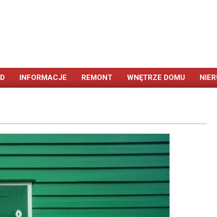
ÓD
INFORMACJE
REMONT
WNĘTRZE DOMU
NIE
Primary
Navigation
Menu