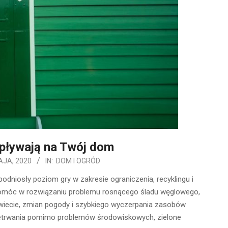
wpływają na Twój dom
AJA, 2020
IN:
DOM I OGRÓD
niosły poziom gry w zakresie ograniczenia, recyklingu i
 pomóc w rozwiązaniu problemu rosnącego śladu węglowego,
wiecie, zmian pogody i szybkiego wyczerpania zasobów
rzetrwania pomimo problemów środowiskowych, zielone