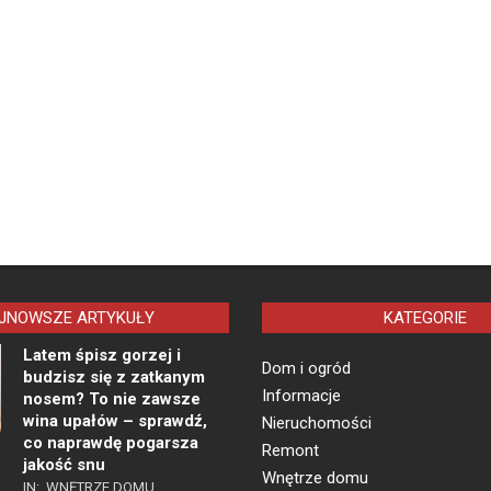
JNOWSZE ARTYKUŁY
KATEGORIE
Latem śpisz gorzej i
Dom i ogród
budzisz się z zatkanym
Informacje
nosem? To nie zawsze
wina upałów – sprawdź,
Nieruchomości
co naprawdę pogarsza
Remont
jakość snu
Wnętrze domu
IN:
WNĘTRZE DOMU