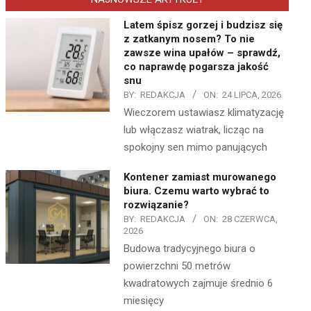
Latem śpisz gorzej i budzisz się
z zatkanym nosem? To nie
zawsze wina upałów – sprawdź,
co naprawdę pogarsza jakość
snu
BY:
REDAKCJA
ON:
24 LIPCA, 2026
Wieczorem ustawiasz klimatyzację
lub włączasz wiatrak, licząc na
spokojny sen mimo panujących
Kontener zamiast murowanego
biura. Czemu warto wybrać to
rozwiązanie?
BY:
REDAKCJA
ON:
28 CZERWCA,
2026
Budowa tradycyjnego biura o
powierzchni 50 metrów
kwadratowych zajmuje średnio 6
miesięcy