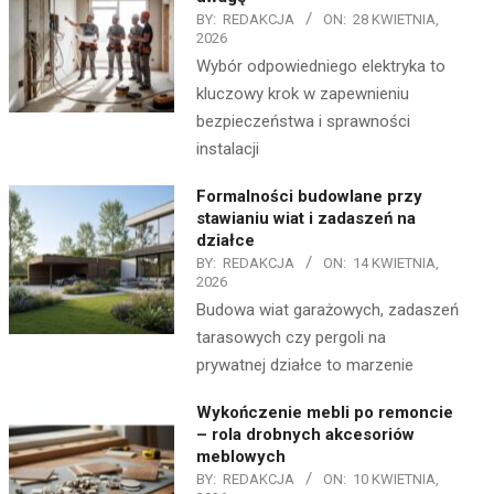
BY:
REDAKCJA
ON:
28 KWIETNIA,
2026
Wybór odpowiedniego elektryka to
kluczowy krok w zapewnieniu
bezpieczeństwa i sprawności
instalacji
Formalności budowlane przy
stawianiu wiat i zadaszeń na
działce
BY:
REDAKCJA
ON:
14 KWIETNIA,
2026
Budowa wiat garażowych, zadaszeń
tarasowych czy pergoli na
prywatnej działce to marzenie
Wykończenie mebli po remoncie
– rola drobnych akcesoriów
meblowych
BY:
REDAKCJA
ON:
10 KWIETNIA,