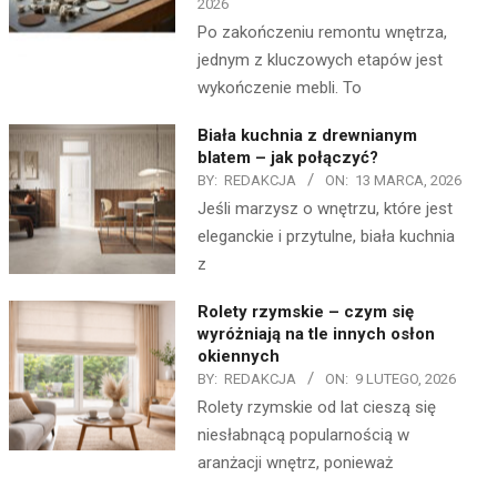
2026
Po zakończeniu remontu wnętrza,
jednym z kluczowych etapów jest
wykończenie mebli. To
Biała kuchnia z drewnianym
blatem – jak połączyć?
BY:
REDAKCJA
ON:
13 MARCA, 2026
Jeśli marzysz o wnętrzu, które jest
eleganckie i przytulne, biała kuchnia
z
Rolety rzymskie – czym się
wyróżniają na tle innych osłon
okiennych
BY:
REDAKCJA
ON:
9 LUTEGO, 2026
Rolety rzymskie od lat cieszą się
niesłabnącą popularnością w
aranżacji wnętrz, ponieważ