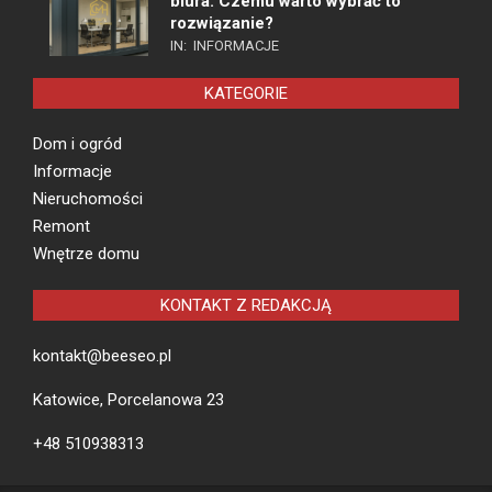
biura. Czemu warto wybrać to
rozwiązanie?
IN:
INFORMACJE
KATEGORIE
Dom i ogród
Informacje
Nieruchomości
Remont
Wnętrze domu
KONTAKT Z REDAKCJĄ
kontakt@beeseo.pl
Katowice, Porcelanowa 23
+48 510938313