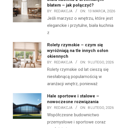
blatem – jak połączyć?
BY:
REDAKCJA
ON:
13 MARCA, 2026
Jeśli marzysz o wnętrzu, które jest
eleganckie i przytulne, biała kuchnia
z
Rolety rzymskie – czym się
wyróżniają na tle innych osłon
okiennych
BY:
REDAKCJA
ON:
9 LUTEGO, 2026
Rolety rzymskie od lat cieszą się
niesłabnącą popularnością w
aranżacji wnętrz, ponieważ
Hale sportowe i stalowe –
nowoczesne rozwiązania
BY:
REDAKCJA
ON:
8 LUTEGO, 2026
Współczesne budownictwo
przemysłowe i sportowe coraz