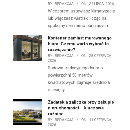
BY:
REDAKCJA
ON:
24 LIPCA, 2026
Wieczorem ustawiasz klimatyzację
lub włączasz wiatrak, licząc na
spokojny sen mimo panujących
Kontener zamiast murowanego
biura. Czemu warto wybrać to
rozwiązanie?
BY:
REDAKCJA
ON:
28 CZERWCA,
2026
Budowa tradycyjnego biura o
powierzchni 50 metrów
kwadratowych zajmuje średnio 6
miesięcy
Zadatek a zaliczka przy zakupie
nieruchomości – kluczowe
różnice
BY:
REDAKCJA
ON:
11 CZERWCA,
2026