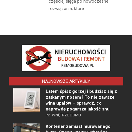
częściej sięga po nowoczesne
rozwiązania, które
NAJNOWSZE ARTYKUŁY
Latem śpisz gorzej i budzisz się z
zatkanym nosem? To nie zawsze
wina upałów – sprawdź, co
naprawdę pogarsza jakość snu
IN:
WNĘTRZE DOMU
Kontener zamiast murowanego