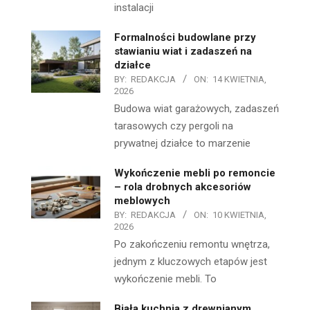
instalacji
Formalności budowlane przy
stawianiu wiat i zadaszeń na
działce
BY:
REDAKCJA
ON:
14 KWIETNIA,
2026
Budowa wiat garażowych, zadaszeń
tarasowych czy pergoli na
prywatnej działce to marzenie
Wykończenie mebli po remoncie
– rola drobnych akcesoriów
meblowych
BY:
REDAKCJA
ON:
10 KWIETNIA,
2026
Po zakończeniu remontu wnętrza,
jednym z kluczowych etapów jest
wykończenie mebli. To
Biała kuchnia z drewnianym