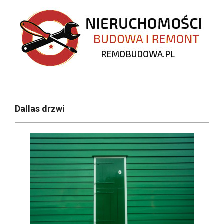
Skip
to
content
REMOBUDOWA.PL
Primary
Navigation
Dallas drzwi
Menu