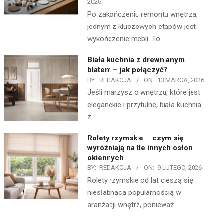
2026
Po zakończeniu remontu wnętrza,
jednym z kluczowych etapów jest
wykończenie mebli. To
Biała kuchnia z drewnianym
blatem – jak połączyć?
BY:
REDAKCJA
ON:
13 MARCA, 2026
Jeśli marzysz o wnętrzu, które jest
eleganckie i przytulne, biała kuchnia
z
Rolety rzymskie – czym się
wyróżniają na tle innych osłon
okiennych
BY:
REDAKCJA
ON:
9 LUTEGO, 2026
Rolety rzymskie od lat cieszą się
niesłabnącą popularnością w
aranżacji wnętrz, ponieważ