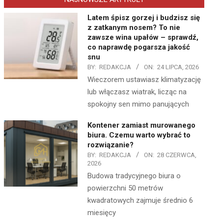
Latem śpisz gorzej i budzisz się
z zatkanym nosem? To nie
zawsze wina upałów – sprawdź,
co naprawdę pogarsza jakość
snu
BY:
REDAKCJA
ON:
24 LIPCA, 2026
Wieczorem ustawiasz klimatyzację
lub włączasz wiatrak, licząc na
spokojny sen mimo panujących
Kontener zamiast murowanego
biura. Czemu warto wybrać to
rozwiązanie?
BY:
REDAKCJA
ON:
28 CZERWCA,
2026
Budowa tradycyjnego biura o
powierzchni 50 metrów
kwadratowych zajmuje średnio 6
miesięcy