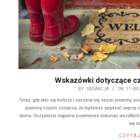
Wskazówki dotyczące cz
2019-
BY:
REDAKCJA
ON:
11 GRU
12-
Teraz, gdy lato się kończy i zaczyna się sezon jesienny,
11
jesienny często oznacza, że ​​będziesz spędzać więcej 
domu. Oczywiście najpierw powinieneś dokonać wszelkich
się n
CZYTAJ