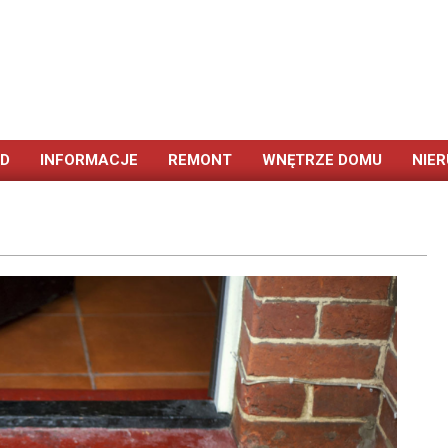
ÓD
INFORMACJE
REMONT
WNĘTRZE DOMU
NIE
Primary
Navigation
Menu