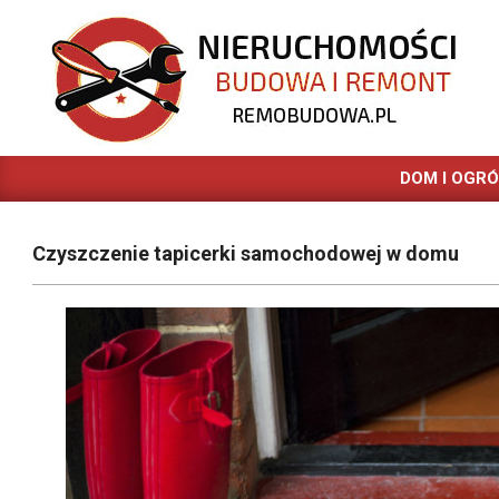
Skip
to
content
REMOBUDOWA.PL
DOM I OGR
Czyszczenie tapicerki samochodowej w domu