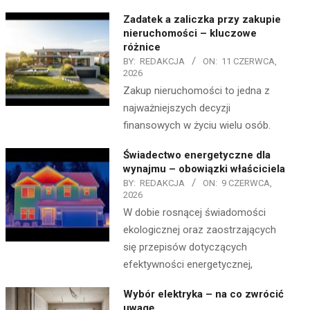
Zadatek a zaliczka przy zakupie
nieruchomości – kluczowe
różnice
BY:
REDAKCJA
ON:
11 CZERWCA,
2026
Zakup nieruchomości to jedna z
najważniejszych decyzji
finansowych w życiu wielu osób.
Świadectwo energetyczne dla
wynajmu – obowiązki właściciela
BY:
REDAKCJA
ON:
9 CZERWCA,
2026
W dobie rosnącej świadomości
ekologicznej oraz zaostrzających
się przepisów dotyczących
efektywności energetycznej,
Wybór elektryka – na co zwrócić
uwagę