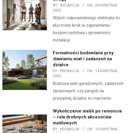
BY:
REDAKCJA
ON:
28 KWIETNIA,
2026
Wybór odpowiedniego elektryka to
kluczowy krok w zapewnieniu
bezpieczeństwa i sprawności
instalacji
Formalności budowlane przy
stawianiu wiat i zadaszeń na
działce
BY:
REDAKCJA
ON:
14 KWIETNIA,
2026
Budowa wiat garażowych, zadaszeń
tarasowych czy pergoli na
prywatnej działce to marzenie
Wykończenie mebli po remoncie
– rola drobnych akcesoriów
meblowych
BY:
REDAKCJA
ON:
10 KWIETNIA,