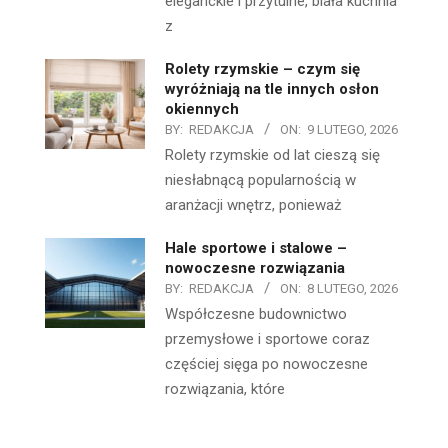
eleganckie i przytulne, biała kuchnia
z
Rolety rzymskie – czym się
wyróżniają na tle innych osłon
okiennych
BY:
REDAKCJA
ON:
9 LUTEGO, 2026
Rolety rzymskie od lat cieszą się
niesłabnącą popularnością w
aranżacji wnętrz, ponieważ
Hale sportowe i stalowe –
nowoczesne rozwiązania
BY:
REDAKCJA
ON:
8 LUTEGO, 2026
Współczesne budownictwo
przemysłowe i sportowe coraz
częściej sięga po nowoczesne
rozwiązania, które