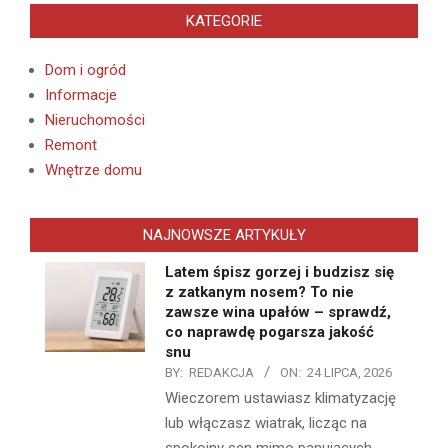
KATEGORIE
Dom i ogród
Informacje
Nieruchomości
Remont
Wnętrze domu
NAJNOWSZE ARTYKUŁY
Latem śpisz gorzej i budzisz się
z zatkanym nosem? To nie
zawsze wina upałów – sprawdź,
co naprawdę pogarsza jakość
snu
BY:
REDAKCJA
ON:
24 LIPCA, 2026
Wieczorem ustawiasz klimatyzację
lub włączasz wiatrak, licząc na