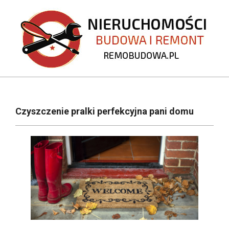
Skip
to
content
REMOBUDOWA.PL
Primary
Navigation
Czyszczenie pralki perfekcyjna pani domu
Menu