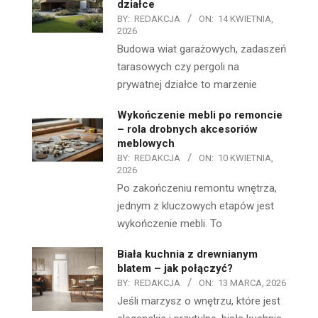
działce
BY:
REDAKCJA
ON:
14 KWIETNIA,
2026
Budowa wiat garażowych, zadaszeń
tarasowych czy pergoli na
prywatnej działce to marzenie
Wykończenie mebli po remoncie
– rola drobnych akcesoriów
meblowych
BY:
REDAKCJA
ON:
10 KWIETNIA,
2026
Po zakończeniu remontu wnętrza,
jednym z kluczowych etapów jest
wykończenie mebli. To
Biała kuchnia z drewnianym
blatem – jak połączyć?
BY:
REDAKCJA
ON:
13 MARCA, 2026
Jeśli marzysz o wnętrzu, które jest