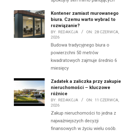
spokojny sen mimo panujących
Kontener zamiast murowanego
biura. Czemu warto wybrać to
rozwiązanie?
BY:
REDAKCJA
ON:
28 CZERWCA,
2026
Budowa tradycyjnego biura o
powierzchni 50 metrów
kwadratowych zajmuje średnio 6
miesięcy
Zadatek a zaliczka przy zakupie
nieruchomości – kluczowe
różnice
BY:
REDAKCJA
ON:
11 CZERWCA,
2026
Zakup nieruchomości to jedna z
najważniejszych decyzji
finansowych w życiu wielu osób.