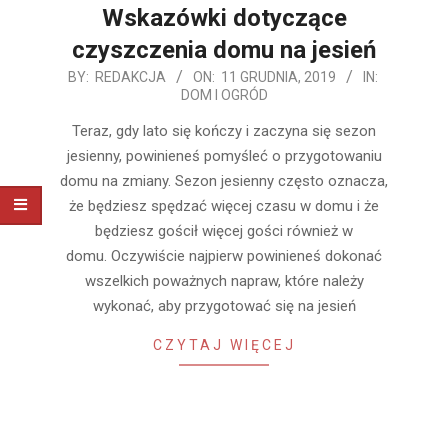
Wskazówki dotyczące
czyszczenia domu na jesień
2019-
BY:
REDAKCJA
ON:
11 GRUDNIA, 2019
IN:
DOM I OGRÓD
12-
11
Teraz, gdy lato się kończy i zaczyna się sezon
jesienny, powinieneś pomyśleć o przygotowaniu
domu na zmiany. Sezon jesienny często oznacza,
że ​​będziesz spędzać więcej czasu w domu i że
będziesz gościł więcej gości również w
domu. Oczywiście najpierw powinieneś dokonać
wszelkich poważnych napraw, które należy
wykonać, aby przygotować się na jesień
CZYTAJ WIĘCEJ