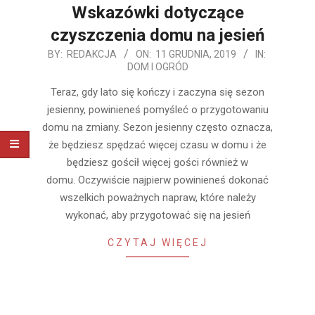
Wskazówki dotyczące
czyszczenia domu na jesień
2019-
BY:
REDAKCJA
ON:
11 GRUDNIA, 2019
IN:
DOM I OGRÓD
12-
11
Teraz, gdy lato się kończy i zaczyna się sezon
jesienny, powinieneś pomyśleć o przygotowaniu
domu na zmiany. Sezon jesienny często oznacza,
że ​​będziesz spędzać więcej czasu w domu i że
będziesz gościł więcej gości również w
domu. Oczywiście najpierw powinieneś dokonać
wszelkich poważnych napraw, które należy
wykonać, aby przygotować się na jesień
CZYTAJ WIĘCEJ