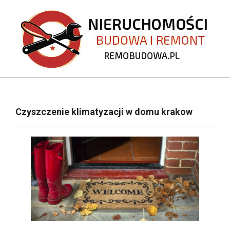
Skip
to
content
REMOBUDOWA.PL
Primary
Navigation
Czyszczenie klimatyzacji w domu krakow
Menu