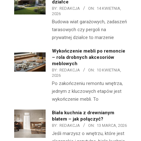
działce
BY:
REDAKCJA
ON:
14 KWIETNIA,
2026
Budowa wiat garażowych, zadaszeń
tarasowych czy pergoli na
prywatnej działce to marzenie
Wykończenie mebli po remoncie
– rola drobnych akcesoriów
meblowych
BY:
REDAKCJA
ON:
10 KWIETNIA,
2026
Po zakończeniu remontu wnętrza,
jednym z kluczowych etapów jest
wykończenie mebli. To
Biała kuchnia z drewnianym
blatem – jak połączyć?
BY:
REDAKCJA
ON:
13 MARCA, 2026
Jeśli marzysz o wnętrzu, które jest