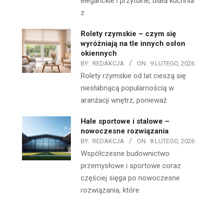
eleganckie i przytulne, biała kuchnia
z
Rolety rzymskie – czym się
wyróżniają na tle innych osłon
okiennych
BY:
REDAKCJA
ON:
9 LUTEGO, 2026
Rolety rzymskie od lat cieszą się
niesłabnącą popularnością w
aranżacji wnętrz, ponieważ
Hale sportowe i stalowe –
nowoczesne rozwiązania
BY:
REDAKCJA
ON:
8 LUTEGO, 2026
Współczesne budownictwo
przemysłowe i sportowe coraz
częściej sięga po nowoczesne
rozwiązania, które