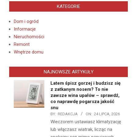
KATEGORIE
Dom i ogród
Informacje
Nieruchomości
Remont
Wnętrze domu
NAJNOWSZE ARTYKUŁY
Latem śpisz gorzej i budzisz się
z zatkanym nosem? To nie
zawsze wina upałów – sprawdź,
co naprawdę pogarsza jakość
snu
BY:
REDAKCJA
ON:
24 LIPCA, 2026
Wieczorem ustawiasz klimatyzację
lub włączasz wiatrak, licząc na