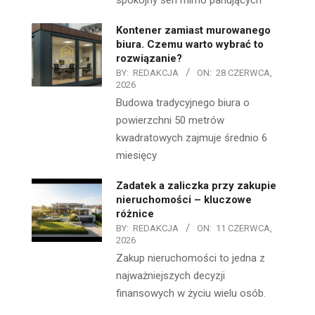
spokojny sen mimo panujących
Kontener zamiast murowanego
biura. Czemu warto wybrać to
rozwiązanie?
BY:
REDAKCJA
ON:
28 CZERWCA,
2026
Budowa tradycyjnego biura o
powierzchni 50 metrów
kwadratowych zajmuje średnio 6
miesięcy
Zadatek a zaliczka przy zakupie
nieruchomości – kluczowe
różnice
BY:
REDAKCJA
ON:
11 CZERWCA,
2026
Zakup nieruchomości to jedna z
najważniejszych decyzji
finansowych w życiu wielu osób.