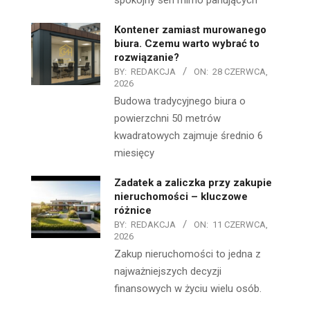
spokojny sen mimo panujących
Kontener zamiast murowanego
biura. Czemu warto wybrać to
rozwiązanie?
BY:
REDAKCJA
ON:
28 CZERWCA,
2026
Budowa tradycyjnego biura o
powierzchni 50 metrów
kwadratowych zajmuje średnio 6
miesięcy
Zadatek a zaliczka przy zakupie
nieruchomości – kluczowe
różnice
BY:
REDAKCJA
ON:
11 CZERWCA,
2026
Zakup nieruchomości to jedna z
najważniejszych decyzji
finansowych w życiu wielu osób.