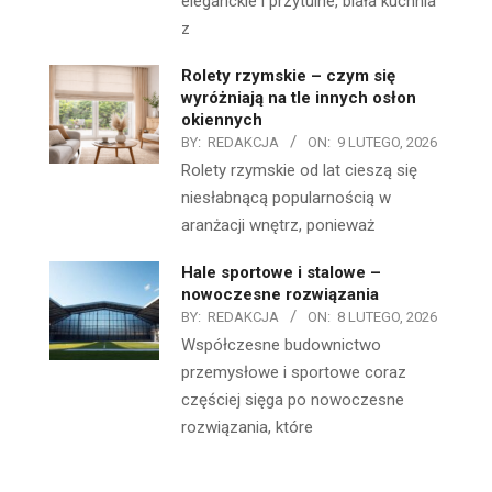
eleganckie i przytulne, biała kuchnia
z
Rolety rzymskie – czym się
wyróżniają na tle innych osłon
okiennych
BY:
REDAKCJA
ON:
9 LUTEGO, 2026
Rolety rzymskie od lat cieszą się
niesłabnącą popularnością w
aranżacji wnętrz, ponieważ
Hale sportowe i stalowe –
nowoczesne rozwiązania
BY:
REDAKCJA
ON:
8 LUTEGO, 2026
Współczesne budownictwo
przemysłowe i sportowe coraz
częściej sięga po nowoczesne
rozwiązania, które