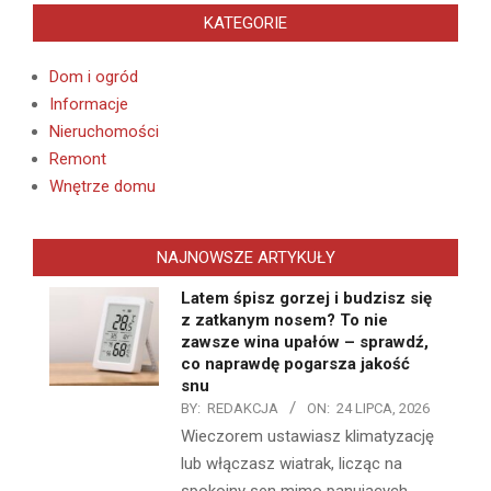
KATEGORIE
Dom i ogród
Informacje
Nieruchomości
Remont
Wnętrze domu
NAJNOWSZE ARTYKUŁY
Latem śpisz gorzej i budzisz się
z zatkanym nosem? To nie
zawsze wina upałów – sprawdź,
co naprawdę pogarsza jakość
snu
BY:
REDAKCJA
ON:
24 LIPCA, 2026
Wieczorem ustawiasz klimatyzację
lub włączasz wiatrak, licząc na