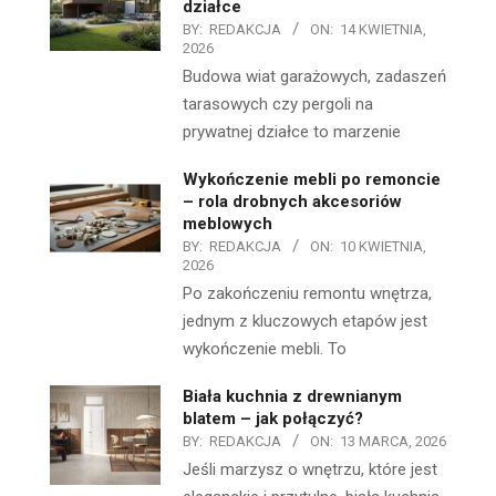
działce
BY:
REDAKCJA
ON:
14 KWIETNIA,
2026
Budowa wiat garażowych, zadaszeń
tarasowych czy pergoli na
prywatnej działce to marzenie
Wykończenie mebli po remoncie
– rola drobnych akcesoriów
meblowych
BY:
REDAKCJA
ON:
10 KWIETNIA,
2026
Po zakończeniu remontu wnętrza,
jednym z kluczowych etapów jest
wykończenie mebli. To
Biała kuchnia z drewnianym
blatem – jak połączyć?
BY:
REDAKCJA
ON:
13 MARCA, 2026
Jeśli marzysz o wnętrzu, które jest