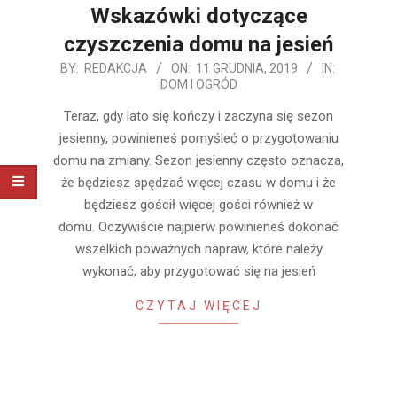
Wskazówki dotyczące
czyszczenia domu na jesień
2019-
BY:
REDAKCJA
ON:
11 GRUDNIA, 2019
IN:
DOM I OGRÓD
12-
11
Teraz, gdy lato się kończy i zaczyna się sezon
jesienny, powinieneś pomyśleć o przygotowaniu
domu na zmiany. Sezon jesienny często oznacza,
że ​​będziesz spędzać więcej czasu w domu i że
będziesz gościł więcej gości również w
domu. Oczywiście najpierw powinieneś dokonać
wszelkich poważnych napraw, które należy
wykonać, aby przygotować się na jesień
CZYTAJ WIĘCEJ