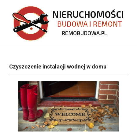
Skip
to
content
REMOBUDOWA.PL
Primary
Navigation
Czyszczenie instalacji wodnej w domu
Menu